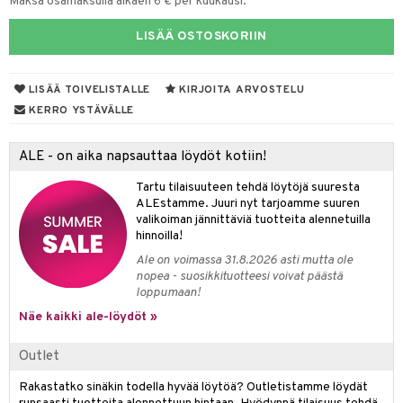
Maksa osamaksulla alkaen 6 € per kuukausi.
 de parfum
i & Lapset
LISÄÄ OSTOSKORIIN
 de toilette
inkotuotteet
t
japakkaukset
dorantit
stenlähtö
sasto
ito
iikkalaukkuja
LISÄÄ TOIVELISTALLE
KIRJOITA ARVOSTELU
KERRO YSTÄVÄLLE
ksukynttilät &
koistuotteet
sväri
inkotuotteet
sit
mit
otteita
onetuoksut
t Set
toaineet
koistuotteet
er shave balm
ko
onhoito
ALE - on aika napsauttaa löydöt kotiin!
talosuihke
eruskettavat tuotteet
toilu
eruskettavat tuotteet
er shave lotion
inkotuotteet
Tartu tilaisuuteen tehdä löytöjä suuresta
ALEstamme. Juuri nyt tarjoamme suuren
kojen hoito
kölaitteet
vovoiteet
 de cologne
dorantit
linssit
valikoiman jännittäviä tuotteita alennetuilla
hinnoilla!
vojen poisto
mpoot
metiikkalaukkuja
 de toilette
koistuotteet
UE
Ale on voimassa 31.8.2026 asti mutta ole
ien hoito
vikkeita
rinta
japakkaukset
eruskettavat tuotteet
e
nopea - suosikkituotteesi voivat päästä
spalvelu
loppumaan!
rinta
japakkaus
vojen poisto
 10
 System
Näe kaikki ale-löydöt »
ksiä & vastauksia
pytuotteita
amiot
ien hoito
he 1: Puhdistus
ito
tuotetta
Outlet
hkugeelit & saippuat
ranajotuotteet
hkugeelit & saippuat
he 2: Kirkastus
ien- ja Vartalonhoito
 verkkokaupasta
Rakastatko sinäkin todella hyvää löytöä? Outletistamme löydät
taloöljyt
ta & Viikset
talovoiteet
he 3: Kosteutus
teudenhoito