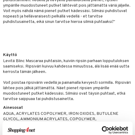
puhdistaminen! Vedellä ja kevyellä painalluksella pienet, ripsien
ympärille muodostuneet putket lähtevät pois jättämättä väriä jäljelle.
Voit myös nähdä nämä pienet putket kädessäsi. Silmäsi puhdistuvat
nopeasti ja hellävaraisesti pelkällä vedellä - et tarvitse
puhdistusainetta, eikä sinun tarvitse hieroa silmiä puhtaaksi!"
Käyttö
Levitä Blinc Mascaraa puhtaisiin, kuiviin ripsiin parhaan lopputuloksen
saamiseksi. Ripsiväri kuivuu kahdessa minuutissa, älä lisää enää uutta
kerrosta tämän jälkeen.
Voit poistaa ripsivärin vedellä ja painamalla kevyesti sormilla. Ripsiväri
lähtee pois jälkiä jättämättä. Näet pienet ripsien ympärille
muodostuneet putket kädessäsi. Silmäsi ovat täysin puhtaat, etkä
tarvitse saippuaa tai puhdistusainetta.
Ainesosat
AQUA, ACRYLATES COPOLYMER, IRON OXIDES, BUTULENE
GLYCOL, AMMONIUM ACRYLATES, COPOLYMER,
PHENOXYETHANOL, SODIUM DEHYROACETATE, SODIUM
HYROXIDE, LAURETH-21, CAPRYL GLYCOL, TIDECETH-6