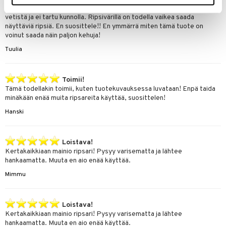
Ostin tämän kehujen innoittamana. Aivan turha ripsiväri. Ripsiväri on
vetistä ja ei tartu kunnolla. Ripsivärillä on todella vaikea saada
näyttäviä ripsiä. En suosittele!! En ymmärrä miten tämä tuote on
voinut saada näin paljon kehuja!
Tuulia
Toimii!
Tämä todellakin toimii, kuten tuotekuvauksessa luvataan! Enpä taida
minäkään enää muita ripsareita käyttää, suosittelen!
Hanski
Loistava!
Kertakaikkiaan mainio ripsari! Pysyy varisematta ja lähtee
hankaamatta. Muuta en aio enää käyttää.
Mimmu
Loistava!
Kertakaikkiaan mainio ripsari! Pysyy varisematta ja lähtee
hankaamatta. Muuta en aio enää käyttää.