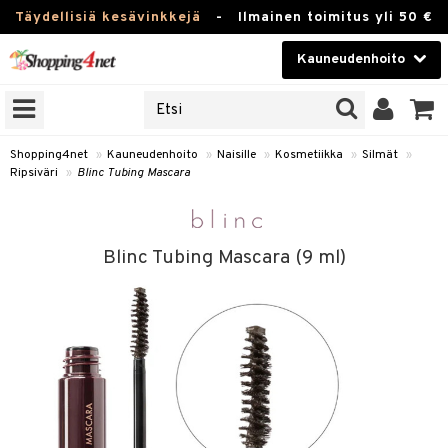
Täydellisiä kesävinkkejä
-
Ilmainen toimitus yli 50 €
Kauneudenhoito
ERKKEJÄ
Kauneudenhoito
M BRANDS
T
Piilolinssit
Shopping4net
»
Kauneudenhoito
»
Naisille
»
Kosmetiikka
»
Silmät
»
Ripsiväri
»
Blinc Tubing Mascara
JAT
Luontaistuotteet
UOTTEITA
Apteekki
Blinc Tubing Mascara (9 ml)
Fitness
t
Koti & Sisustus
t Set
ito
Lelut, Lapsi & Vauva
jat / Kammat
inkotuotteet
Tuotemerkkejä
skuurit
koistuotteet
lakorut
iikka
Kampanjat
stenlähtö
eruskettavat tuotteet
vakorut
t Set