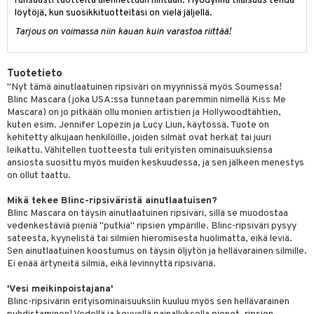
likiilto
t
runsaasti tuotteita alennettuun hintaan. Hyödynnä tilaisuus tehdä
löytöjä, kun suosikkituotteitasi on vielä jäljellä.
talovoiteet
distaminen
rinta ja naamiot
lipuna
matics Elixir
o
Tarjous on voimassa niin kauan kuin varastoa riittää!
rumit
distus
ltenrajausväri
yx
inkosuoja
mänympärysvoiteet
rumit
makarvat
nique Happy
Tuotetieto
aihetta Miehille
"Nyt tämä ainutlaatuinen ripsiväri on myynnissä myös Soumessa!
mien/Huulten Hoito
miväri
nique Happy For Men
nhoito
Blinc Mascara (joka USA:ssa tunnetaan paremmin nimellä Kiss Me
Mascara) on jo pitkään ollu monien artistien ja Hollywoodtähtien,
kkisiveltmit
kastus
kuten esim. Jennifer Lopezin ja Lucy Liun, käytössä. Tuote on
kehitetty alkujaan henkilöille, joiden silmät ovat herkät tai juuri
kkivoide
teutus & Soujaus
leikattu. Vähitellen tuotteesta tuli erityisten ominaisuuksiensa
ansiosta suosittu myös muiden keskuudessa, ja sen jälkeen menestys
tevoide
ranajo & Ihonpuhdistus
on ollut taattu.
justusvoide
Mikä tekee Blinc-ripsiväristä ainutlaatuisen?
Blinc Mascara on täysin ainutlaatuinen ripsiväri, sillä se muodostaa
kipuna
vedenkestäviä pieniä "putkia" ripsien ympärille. Blinc-ripsiväri pysyy
sateesta, kyynelistä tai silmien hieromisesta huolimatta, eikä leviä.
teri
Sen ainutlaatuinen koostumus on täysin öljytön ja hellävarainen silmille.
siväri
Ei enää ärtyneitä silmiä, eikä levinnyttä ripsiväriä.
mänrajauskynät
'Vesi meikinpoistajana'
Blinc-ripsivärin erityisominaisuuksiin kuuluu myös sen hellävarainen