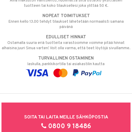
Aina maksuton vaihtoehto, huolimatta siitä ostatko yksittäisen
tuotteen tai koko tilauksellesi joka ylittää 50 €.
NOPEAT TOIMITUKSET
Ennen kello 13.00 tehdyt tilaukset lähetetään normaalisti samana
päivänä
EDULLISET HINNAT
Ostamalla suuria eriä tuotteita varastoomme voimme pitää hinnat
alhaisina juuri Sinua varten! Voit olla varma, että teet löytöjä sivuillamme.
TURVALLINEN OSTAMINEN
laskulla, pankkikortilla tai asiakastilin kautta
SOITA TAI LAITA MEILLE SÄHKÖPOSTIA
0800 9 18486