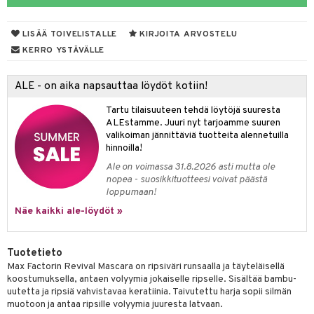
 de parfum
i & Lapset
LISÄÄ TOIVELISTALLE
KIRJOITA ARVOSTELU
 de toilette
inkotuotteet
t
KERRO YSTÄVÄLLE
japakkaukset
dorantit
stenlähtö
sasto
ito
iikkalaukkuja
ALE - on aika napsauttaa löydöt kotiin!
ksukynttilät &
koistuotteet
sväri
inkotuotteet
sit
mit
otteita
onetuoksut
Tartu tilaisuuteen tehdä löytöjä suuresta
t Set
toaineet
koistuotteet
er shave balm
ko
onhoito
ALEstamme. Juuri nyt tarjoamme suuren
talosuihke
valikoiman jännittäviä tuotteita alennetuilla
eruskettavat tuotteet
toilu
eruskettavat tuotteet
er shave lotion
inkotuotteet
hinnoilla!
kojen hoito
kölaitteet
vovoiteet
 de cologne
dorantit
linssit
Ale on voimassa 31.8.2026 asti mutta ole
nopea - suosikkituotteesi voivat päästä
vojen poisto
mpoot
metiikkalaukkuja
 de toilette
koistuotteet
UE
loppumaan!
ien hoito
vikkeita
Näe kaikki ale-löydöt »
rinta
japakkaukset
eruskettavat tuotteet
e
spalvelu
rinta
japakkaus
vojen poisto
 10
 System
ksiä & vastauksia
Tuotetieto
pytuotteita
amiot
ien hoito
he 1: Puhdistus
ito
Max Factorin Revival Mascara on ripsiväri runsaalla ja täyteläisellä
tuotetta
koostumuksella, antaen volyymia jokaiselle ripselle. Sisältää bambu-
hkugeelit & saippuat
ranajotuotteet
hkugeelit & saippuat
he 2: Kirkastus
ien- ja Vartalonhoito
uutetta ja ripsiä vahvistavaa keratiinia. Taivutettu harja sopii silmän
 verkkokaupasta
muotoon ja antaa ripsille volyymia juuresta latvaan.
taloöljyt
ta & Viikset
talovoiteet
he 3: Kosteutus
teudenhoito