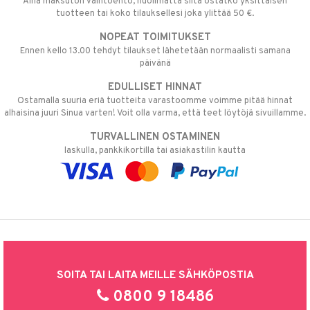
Aina maksuton vaihtoehto, huolimatta siitä ostatko yksittäisen
tuotteen tai koko tilauksellesi joka ylittää 50 €.
NOPEAT TOIMITUKSET
Ennen kello 13.00 tehdyt tilaukset lähetetään normaalisti samana
päivänä
EDULLISET HINNAT
Ostamalla suuria eriä tuotteita varastoomme voimme pitää hinnat
alhaisina juuri Sinua varten! Voit olla varma, että teet löytöjä sivuillamme.
TURVALLINEN OSTAMINEN
laskulla, pankkikortilla tai asiakastilin kautta
SOITA TAI LAITA MEILLE SÄHKÖPOSTIA
0800 9 18486