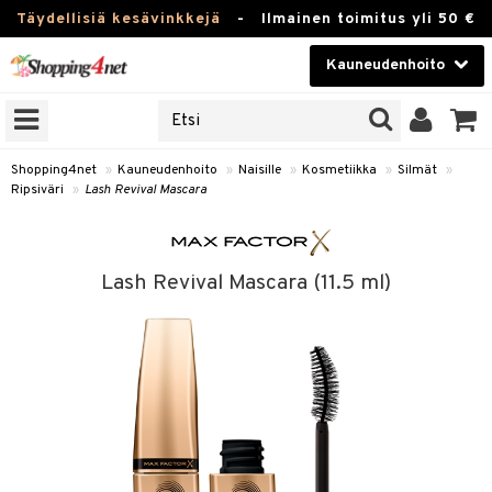
Täydellisiä kesävinkkejä
-
Ilmainen toimitus yli 50 €
Kauneudenhoito
ERKKEJÄ
Kauneudenhoito
M BRANDS
T
Piilolinssit
Shopping4net
»
Kauneudenhoito
»
Naisille
»
Kosmetiikka
»
Silmät
»
Ripsiväri
»
Lash Revival Mascara
JAT
Luontaistuotteet
UOTTEITA
Apteekki
Lash Revival Mascara (11.5 ml)
Fitness
t
Koti & Sisustus
t Set
ito
Lelut, Lapsi & Vauva
jat / Kammat
inkotuotteet
Tuotemerkkejä
skuurit
koistuotteet
lakorut
iikka
Kampanjat
stenlähtö
eruskettavat tuotteet
vakorut
t Set