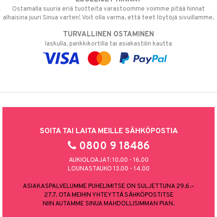
Ostamalla suuria eriä tuotteita varastoomme voimme pitää hinnat
alhaisina juuri Sinua varten! Voit olla varma, että teet löytöjä sivuillamme.
TURVALLINEN OSTAMINEN
laskulla, pankkikortilla tai asiakastilin kautta
SOITA TAI LAITA MEILLE SÄHKÖPOSTIA
0800 9 18486
AUKIOLOAJAT: 10.00 - 16.00
LOUNASTAUKO 13.00 - 14.00
ASIAKASPALVELUMME PUHELIMITSE ON SULJETTUNA 29.6.–
27.7. OTA MEIHIN YHTEYTTÄ SÄHKÖPOSTITSE
NIIN AUTAMME SINUA MAHDOLLISIMMAN PIAN.