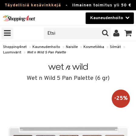
Täydellisiä kesävinkkejä
-
Ilmainen toimitus yli 50 €
Kauneudenhoito
ERKKEJÄ
Kauneudenhoito
M BRANDS
T
Piilolinssit
Shopping4net
»
Kauneudenhoito
»
Naisille
»
Kosmetiikka
»
Silmät
»
Luomivärit
»
Wet n Wild 5 Pan Palette
JAT
Luontaistuotteet
UOTTEITA
Apteekki
Wet n Wild 5 Pan Palette (6 gr)
Fitness
t
Koti & Sisustus
-25%
t Set
ito
Lelut, Lapsi & Vauva
jat / Kammat
inkotuotteet
Tuotemerkkejä
skuurit
koistuotteet
lakorut
iikka
Kampanjat
stenlähtö
eruskettavat tuotteet
vakorut
t Set