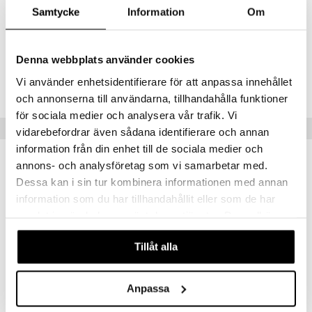
helppo sekoittaa ja ne pysyvät hyvin. Neutraalit värit, lämpimiä ja
Samtycke
Information
Om
kylmiä sävyjä, jotka sopivat yhdisteltäviksi ja niiden avulla saa luotua
nude look, smokey eyes ym.
Denna webbplats använder cookies
Tuotenumero
Vi använder enhetsidentifierare för att anpassa innehållet
CWN17-WF-6-071-XX
och annonserna till användarna, tillhandahålla funktioner
för sociala medier och analysera vår trafik. Vi
Vinkkejä sinulle
vidarebefordrar även sådana identifierare och annan
information från din enhet till de sociala medier och
annons- och analysföretag som vi samarbetar med.
Dessa kan i sin tur kombinera informationen med annan
information som du har tillhandahållit eller som de har
samlat in när du har använt deras tjänster. Du godkänner
våra cookies vid fortsatt användande av vår webbplats.
Tillåt alla
Saatavana useana vaihtoehtona
Saatavana useana vaihtoehtona
Anpassa
Color Icon 10 Pan Eyeshadow Palette
Color Icon Glitter Single