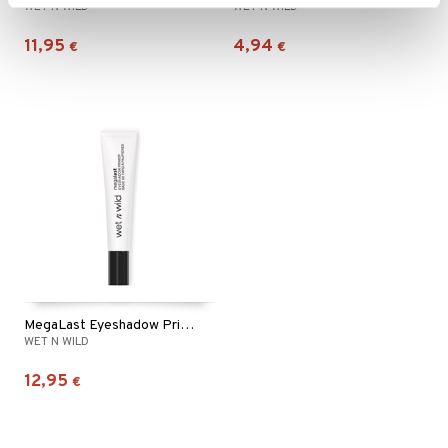
WET N WILD
WET N WILD
11,95
4,94
€
€
MegaLast Eyeshadow Primer
WET N WILD
12,95
€