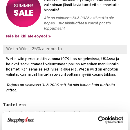
likiilto
t
valikoiman jännittäviä tuotteita alennetuilla
talovoiteet
distaminen
rinta ja naamiot
lipuna
matics Elixir
o
hinnoilla!
rumit
Ale on voimassa 31.8.2026 asti mutta ole
distus
ltenrajausväri
yx
inkosuoja
nopea - suosikkituotteesi voivat päästä
mänympärysvoiteet
loppumaan!
rumit
makarvat
nique Happy
aihetta Miehille
Näe kaikki ale-löydöt »
mien/Huulten Hoito
miväri
nique Happy For Men
nhoito
Wet n Wild - 25% alennusta
kkisiveltmit
kastus
Wet n wild perustettiin vuonna 1979 Los Angelesissa, USAssa ja
kkivoide
teutus & Soujaus
he ovat saavuttaneet vakiintuneen paikan Amerikan markkinoilla
tevoide
kosmetiikan semi-selektiivisellä alueella. Wet n wild on ehdoton
ranajo & Ihonpuhdistus
valinta, kun haluat hinta-laatu-suhteeltaan hyvää kosmetiikkaa.
justusvoide
Tarjous on voimassa 31.8.2026 asti, tai niin kauan kuin tuotteita
kipuna
riittää.
teri
Tuotetieto
siväri
Wet n Wild 5 Pan Palette on luomiväripaletti sisältäen 5 luomiväriä
sametinsileällä koostumuksella.
mänrajauskynät
Se sisältää matta, kimaltavia ja metallinhohtoisia sävyjä, joita on