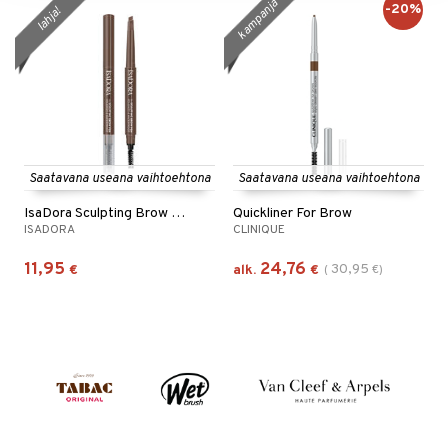
kampanja
-20%
lahja!
Saatavana useana vaihtoehtona
Saatavana useana vaihtoehtona
IsaDora Sculpting Brow Pen Waterproof
Quickliner For Brow
ISADORA
CLINIQUE
11,95
24,76
30,95
€
alk.
€
(
€
)