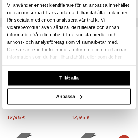
CBLCT-KI-1-XX-XX
Vi använder enhetsidentifierare för att anpassa innehållet
och annonserna till användarna, tillhandahålla funktioner
för sociala medier och analysera vår trafik. Vi
Suositut tuotteet
vidarebefordrar även sådana identifierare och annan
information från din enhet till de sociala medier och
lahja!
lahja!
annons- och analysföretag som vi samarbetar med.
Dessa kan i sin tur kombinera informationen med annan
information som du har tillhandahållit eller som de har
samlat in när du har använt deras tjänster. Du godkänner
våra cookies vid fortsatt användande av vår webbplats.
Tillåt alla
Saatavana useana vaihtoehtona
Saatavana useana vaihtoehtona
Anpassa
IsaDora The Brow Powder Pen
IsaDora The Brow Fix 24h Pencil Longwear
ISADORA
ISADORA
12,95
12,95
€
€