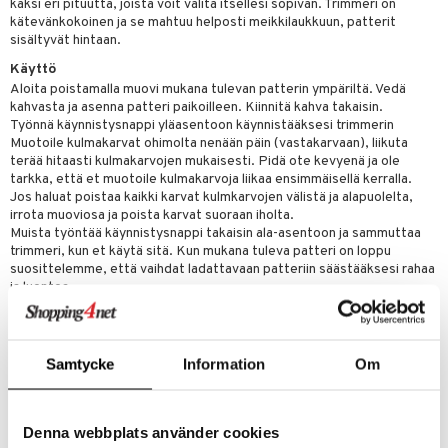
likiilto
t
kaksi eri pituutta, joista voit valita itsellesi sopivan. Trimmeri on
talovoiteet
kätevänkokoinen ja se mahtuu helposti meikkilaukkuun, patterit
distaminen
rinta ja naamiot
lipuna
matics Elixir
o
sisältyvät hintaan.
rumit
distus
ltenrajausväri
yx
inkosuoja
Käyttö
Aloita poistamalla muovi mukana tulevan patterin ympäriltä. Vedä
mänympärysvoiteet
rumit
makarvat
nique Happy
aihetta Miehille
kahvasta ja asenna patteri paikoilleen. Kiinnitä kahva takaisin.
Työnnä käynnistysnappi yläasentoon käynnistääksesi trimmerin
mien/Huulten Hoito
miväri
nique Happy For Men
nhoito
Muotoile kulmakarvat ohimolta nenään päin (vastakarvaan), liikuta
terää hitaasti kulmakarvojen mukaisesti. Pidä ote kevyenä ja ole
kkisiveltmit
kastus
tarkka, että et muotoile kulmakarvoja liikaa ensimmäisellä kerralla.
Jos haluat poistaa kaikki karvat kulmkarvojen välistä ja alapuolelta,
kkivoide
teutus & Soujaus
irrota muoviosa ja poista karvat suoraan iholta.
Muista työntää käynnistysnappi takaisin ala-asentoon ja sammuttaa
tevoide
ranajo & Ihonpuhdistus
trimmeri, kun et käytä sitä. Kun mukana tuleva patteri on loppu
suosittelemme, että vaihdat ladattavaan patteriin säästääksesi rahaa
justusvoide
ja luontoa.
kipuna
Puhdista trimmeri painamalla sivussa olevaa nappia ja poistamalla
teri
suojuksen. Poista kiinni jääneet karvat käyttämällä pyyhettä tai harjaa.
Trimmeriä ei saa huuhdella vedessä! Laita suojus ja korkki takaisin
Samtycke
Information
Om
siväri
paikoilleen.
mänrajauskynät
Tuotenumero
Denna webbplats använder cookies