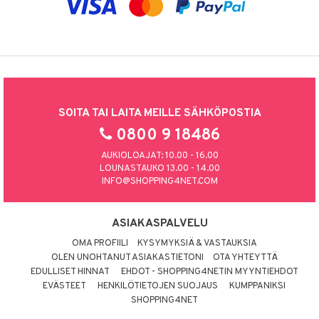
SOITA TAI LAITA MEILLE SÄHKÖPOSTIA
0800 9 18486
AUKIOLOAJAT: 10.00 - 16.00
LOUNASTAUKO 13.00 - 14.00
INFO@SHOPPING4NET.COM
ASIAKASPALVELU
OMA PROFIILI
KYSYMYKSIÄ & VASTAUKSIA
OLEN UNOHTANUT ASIAKASTIETONI
OTA YHTEYTTÄ
EDULLISET HINNAT
EHDOT - SHOPPING4NETIN MYYNTIEHDOT
EVÄSTEET
HENKILÖTIETOJEN SUOJAUS
KUMPPANIKSI
SHOPPING4NET