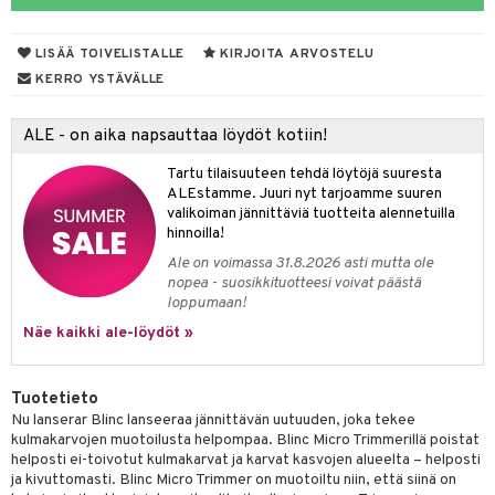
 de parfum
i & Lapset
LISÄÄ TOIVELISTALLE
KIRJOITA ARVOSTELU
 de toilette
inkotuotteet
t
KERRO YSTÄVÄLLE
japakkaukset
dorantit
stenlähtö
sasto
ito
iikkalaukkuja
ALE - on aika napsauttaa löydöt kotiin!
ksukynttilät &
koistuotteet
sväri
inkotuotteet
sit
mit
otteita
onetuoksut
Tartu tilaisuuteen tehdä löytöjä suuresta
t Set
toaineet
koistuotteet
er shave balm
ko
onhoito
ALEstamme. Juuri nyt tarjoamme suuren
talosuihke
valikoiman jännittäviä tuotteita alennetuilla
eruskettavat tuotteet
toilu
eruskettavat tuotteet
er shave lotion
inkotuotteet
hinnoilla!
kojen hoito
kölaitteet
vovoiteet
 de cologne
dorantit
linssit
Ale on voimassa 31.8.2026 asti mutta ole
nopea - suosikkituotteesi voivat päästä
vojen poisto
mpoot
metiikkalaukkuja
 de toilette
koistuotteet
UE
loppumaan!
ien hoito
vikkeita
Näe kaikki ale-löydöt »
rinta
japakkaukset
eruskettavat tuotteet
e
spalvelu
rinta
japakkaus
vojen poisto
 10
 System
ksiä & vastauksia
Tuotetieto
pytuotteita
amiot
ien hoito
he 1: Puhdistus
ito
Nu lanserar Blinc lanseeraa jännittävän uutuuden, joka tekee
tuotetta
kulmakarvojen muotoilusta helpompaa. Blinc Micro Trimmerillä poistat
hkugeelit & saippuat
ranajotuotteet
hkugeelit & saippuat
he 2: Kirkastus
ien- ja Vartalonhoito
helposti ei-toivotut kulmakarvat ja karvat kasvojen alueelta – helposti
 verkkokaupasta
ja kivuttomasti. Blinc Micro Trimmer on muotoiltu niin, että siinä on
taloöljyt
ta & Viikset
talovoiteet
he 3: Kosteutus
teudenhoito