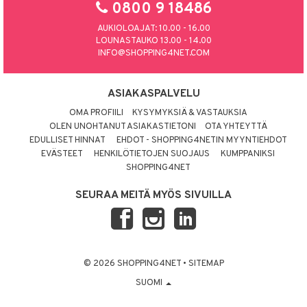
0800 9 18486
AUKIOLOAJAT: 10.00 - 16.00
LOUNASTAUKO 13.00 - 14.00
INFO@SHOPPING4NET.COM
ASIAKASPALVELU
OMA PROFIILI
KYSYMYKSIÄ & VASTAUKSIA
OLEN UNOHTANUT ASIAKASTIETONI
OTA YHTEYTTÄ
EDULLISET HINNAT
EHDOT - SHOPPING4NETIN MYYNTIEHDOT
EVÄSTEET
HENKILÖTIETOJEN SUOJAUS
KUMPPANIKSI
SHOPPING4NET
SEURAA MEITÄ MYÖS SIVUILLA
© 2026 SHOPPING4NET
•
SITEMAP
SUOMI