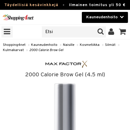
Täydellisiä kesävinkkejä
-
Ilmainen toimitus yli 50 €
Kauneudenhoito
ERKKEJÄ
Kauneudenhoito
M BRANDS
T
Piilolinssit
Shopping4net
»
Kauneudenhoito
»
Naisille
»
Kosmetiikka
»
Silmät
»
Kulmakarvat
»
2000 Calorie Brow Gel
JAT
Luontaistuotteet
UOTTEITA
Apteekki
2000 Calorie Brow Gel (4.5 ml)
Fitness
t
Koti & Sisustus
t Set
ito
Lelut, Lapsi & Vauva
jat / Kammat
inkotuotteet
Tuotemerkkejä
skuurit
koistuotteet
lakorut
iikka
Kampanjat
stenlähtö
eruskettavat tuotteet
vakorut
t Set