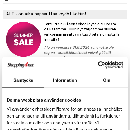
likiilto
t
talovoiteet
distaminen
rinta ja naamiot
lipuna
matics Elixir
o
ALE - on aika napsauttaa löydöt kotiin!
rumit
distus
ltenrajausväri
yx
inkosuoja
Tartu tilaisuuteen tehdä löytöjä suuresta
mänympärysvoiteet
rumit
makarvat
ALEstamme. Juuri nyt tarjoamme suuren
nique Happy
aihetta Miehille
valikoiman jännittäviä tuotteita alennetuilla
mien/Huulten Hoito
miväri
nique Happy For Men
hinnoilla!
nhoito
Ale on voimassa 31.8.2026 asti mutta ole
kkisiveltmit
kastus
nopea - suosikkituotteesi voivat päästä
loppumaan!
kkivoide
teutus & Soujaus
Näe kaikki ale-löydöt »
tevoide
ranajo & Ihonpuhdistus
justusvoide
Samtycke
Information
Om
Tuotetieto
kipuna
Max Factor 2000 Calorie Brow Gel tarjoaa runsaat ja tiheät kulmat.
Värillinen kulmageeli, joka muotoilee ja tehostaa kulmia, yksittäiset
teri
Denna webbplats använder cookies
kulmakarvat saavat heti täyteläisyyttä. Tahraton koostumus on
helppo levittää ja tarjoaa pitkäkestoisen värin.
siväri
Vi använder enhetsidentifierare för att anpassa innehållet
Muotoilet ja täytät kulmat tarkkaan minikokoisen harjan ansiosta.
och annonserna till användarna, tillhandahålla funktioner
mänrajauskynät
för sociala medier och analysera vår trafik. Vi
vidarebefordrar även sådana identifierare och annan