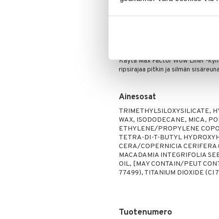
Ripsiväri
Masterpiece Wow Liner on saatavil
Silmänrajauskynät
kimallelopputulos, tarjoten loputt
dramaattisen lookin saavuttamise
Lash Wow Mascaraan.
Käyttö
Käytä Max Factor Wow Liner -kynä
ripsirajaa pitkin ja silmän sisäre
Ainesosat
TRIMETHYLSILOXYSILICATE, 
WAX, ISODODECANE, MICA, P
ETHYLENE/PROPYLENE COPOLY
TETRA-DI-T-BUTYL HYDROXY
CERA/COPERNICIA CERIFERA 
MACADAMIA INTEGRIFOLIA SEE
OIL, [MAY CONTAIN/PEUT CONTEN
77499), TITANIUM DIOXIDE (CI 7
Tuotenumero