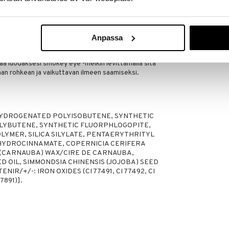
la kymmenessä sävyssä, joissa on satiini-, matta- ja
omia luovia mahdollisuuksia. Täydellisen ja
ksi voit yhdistää sen Max Factor Masterpiece 2-in-1
Anpassa
ä luodaksesi smokey eye -meikin levittämällä sitä
unaan rohkean ja vaikuttavan ilmeen saamiseksi.
HYDROGENATED POLYISOBUTENE, SYNTHETIC
OLYBUTENE, SYNTHETIC FLUORPHLOGOPITE,
MER, SILICA SILYLATE, PENTAERYTHRITYL
HYDROCINNAMATE, COPERNICIA CERIFERA
(CARNAUBA) WAX/CIRE DE CARNAUBA,
D OIL, SIMMONDSIA CHINENSIS (JOJOBA) SEED
IR/+/-: IRON OXIDES (CI 77491, CI 77492, CI
7891)].