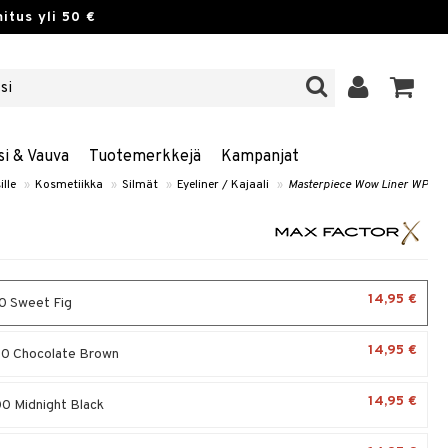
itus yli 50 €
si & Vauva
Tuotemerkkejä
Kampanjat
ille
»
Kosmetiikka
»
Silmät
»
Eyeliner / Kajaali
»
Masterpiece Wow Liner WP
14,95 €
0 Sweet Fig
14,95 €
0 Chocolate Brown
14,95 €
0 Midnight Black