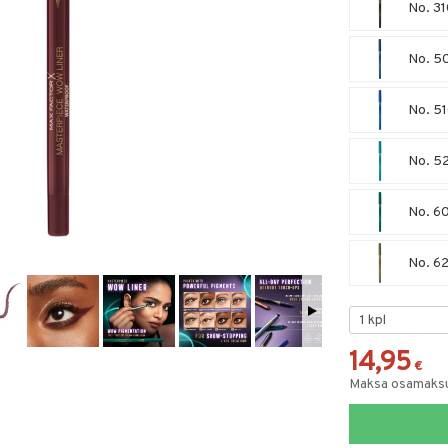
No. 31
No. 5
No. 51
No. 52
No. 6
No. 62
14,95
€
Maksa osamaksul