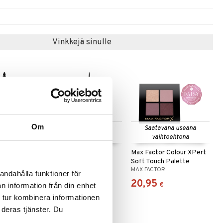
Vinkkejä sinulle
Om
 useana
Saatavana useana
Saatavana useana
htona
vaihtoehtona
vaihtoehtona
 Mascara
Masterpiece Matte
Max Factor Colour XPert
Liquid Eyeliner
Soft Touch Palette
MAX FACTOR
MAX FACTOR
andahålla funktioner för
15,95
20,95
€
€
n information från din enhet
 tur kombinera informationen
 deras tjänster. Du