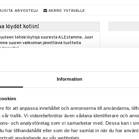
RJOITA ARVOSTELU
KERRO YSTÄVÄLLE
a löydöt kotiin!
isuuteen tehdä löytöjä suuresta ALEstamme. Juuri
mme suuren valikoiman jännittäviä tuotteita
a hinnoilla!
massa 31.8.2026 asti mutta ole nopea -
otteesi voivat päästä loppumaan!
i ale-löydöt »
Information
Saatavana
vaihtoe
2000 Calorie
r WP on vedenkestävä eyeliner, joka tarjoaa 24
cookies
 väripigmentaation, mikä tekee silmiinpistävien
MAX FACTOR
e för att anpassa innehållet och annonserna till användarna, tillh
akkailla pigmenteillä formuloitu tuote antaa tasaisen
15,95
rkea värintoisto.
€
vår trafik. Vi vidarebefordrar även sådana identifierare och anna
nnons- och analysföretag som vi samarbetar med. Dessa kan i sin
ojobaöljyllä, mikä antaa kermaisen lopputuloksen ja
lposti sekoittuvaa. Tahraamaton koostumus
har tillhandahållit eller som de har samlat in när du har använt
ellisenä koko päivän ilman tarvetta korjailuun.
ortsatt användande av vår webbplats.