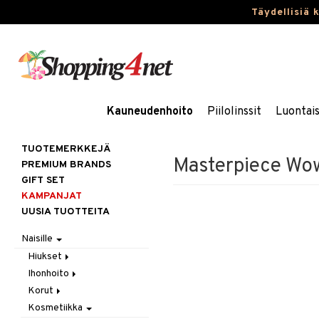
Täydellisiä 
Kauneudenhoito
Piilolinssit
Luontai
TUOTEMERKKEJÄ
Masterpiece Wo
PREMIUM BRANDS
GIFT SET
KAMPANJAT
UUSIA TUOTTEITA
Naisille
Hiukset
Ihonhoito
Gift Set
Korut
Harjat / Kammat
Aurinkotuotteet
Kosmetiikka
Hiuskuurit
Erikoistuotteet
Kaulakorut