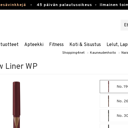
kesävinkkejä
-
45 päivän palautusoikeus -
Ilmainen toim
stuotteet
Apteekki
Fitness
Koti & Sisustus
Lelut, Lap
Shopping4net
»
Kauneudenhoito
»
Nais
w Liner WP
No. 19
No. 26
No. 30