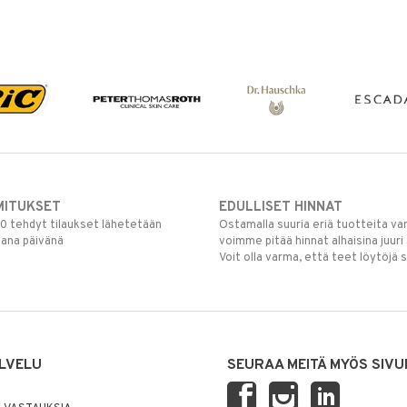
MITUKSET
EDULLISET HINNAT
00 tehdyt tilaukset lähetetään
Ostamalla suuria eriä tuotteita 
mana päivänä
voimme pitää hinnat alhaisina juuri
Voit olla varma, että teet löytöjä 
LVELU
SEURAA MEITÄ MYÖS SIVU