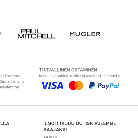
TURVALLINEN OSTAMINEN
varastoomme
laskulla, pankkikortilla tai asiakastilin kautta
 Sinua varten!
sivuillamme.
ILLA
ILMOITTAUDU UUTISKIRJEEMME
SAAJAKSI