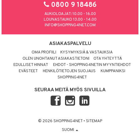
0800 9 18486
AUKIOLOAJAT: 10.00 - 16.00
LOUNASTAUKO 13.00 - 14.00
INFO@SHOPPING4NET.COM
ASIAKASPALVELU
OMA PROFIILI
KYSYMYKSIÄ & VASTAUKSIA
OLEN UNOHTANUT ASIAKASTIETONI
OTA YHTEYTTÄ
EDULLISET HINNAT
EHDOT - SHOPPING4NETIN MYYNTIEHDOT
EVÄSTEET
HENKILÖTIETOJEN SUOJAUS
KUMPPANIKSI
SHOPPING4NET
SEURAA MEITÄ MYÖS SIVUILLA
© 2026 SHOPPING4NET
•
SITEMAP
SUOMI