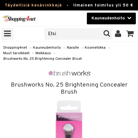
Täydellisiä kesävinkkejä
-
Ilmainen toimitus yli 50 €
Kauneudenhoito
ERKKEJÄ
Kauneudenhoito
M BRANDS
T
Piilolinssit
Shopping4net
»
Kauneudenhoito
»
Naisille
»
Kosmetiikka
»
Muut tarvikkeet
»
Meikkaus
»
JAT
Luontaistuotteet
Brushworks No. 25 Brightening Concealer Brush
UOTTEITA
Apteekki
Fitness
Brushworks No. 25 Brightening Concealer
Brush
t
Koti & Sisustus
t Set
ito
Lelut, Lapsi & Vauva
jat / Kammat
inkotuotteet
Tuotemerkkejä
skuurit
koistuotteet
lakorut
iikka
Kampanjat
stenlähtö
eruskettavat tuotteet
vakorut
t Set