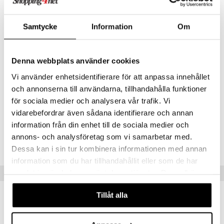
Muoviton pakkaus heijastaa sitoutumistamme kestävyyteen ja
minimoi kertakäyttömuovin.
Samtycke
Information
Om
PETA-hyväksytty - Eläinkokeeton ja Vegaaninen.
Käyttö
Denna webbplats använder cookies
Levitä peitevoide silmien alle ja mihin tahansa kohtaan, jonka
haluat kirkastaa ja peittää.
Vi använder enhetsidentifierare för att anpassa innehållet
Häivytä peitevoide kevyesti taputtelemalla ja varmista, että
och annonserna till användarna, tillhandahålla funktioner
tuote sulautuu ihoon kirkkaamman ja airbrush-tyylisen
för sociala medier och analysera vår trafik. Vi
lopputuloksen saavuttamiseksi.
vidarebefordrar även sådana identifierare och annan
information från din enhet till de sociala medier och
Tuotenumero
annons- och analysföretag som vi samarbetar med.
CBWAZ-D8-1-XX-XX
Dessa kan i sin tur kombinera informationen med annan
information som du har tillhandahållit eller som de har
samlat in när du har använt deras tjänster. Du godkänner
Vinkkejä sinulle
våra cookies vid fortsatt användande av vår webbplats.
Tillåt alla