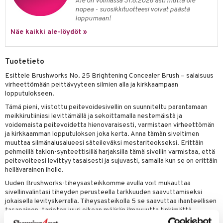
makarvat
nique Happy
aihetta Miehille
Ale on voimassa 31.8.2026 asti mutta ole
nopea - suosikkituotteesi voivat päästä
mien/Huulten Hoito
miväri
nique Happy For Men
nhoito
loppumaan!
Näe kaikki ale-löydöt »
kkisiveltmit
kastus
kkivoide
teutus & Soujaus
Tuotetieto
tevoide
ranajo & Ihonpuhdistus
Esittele Brushworks No. 25 Brightening Concealer Brush – salaisuus
justusvoide
virheettömään peittävyyteen silmien alla ja kirkkaampaan
lopputulokseen.
kipuna
Tämä pieni, viistottu peitevoidesivellin on suunniteltu parantamaan
meikkirutiiniasi levittämällä ja sekoittamalla nestemäistä ja
teri
voidemaista peitevoidetta hienovaraisesti, varmistaen virheettömän
ja kirkkaamman lopputuloksen joka kerta. Anna tämän siveltimen
siväri
muuttaa silmänalusalueesi säteileväksi mestariteokseksi. Erittäin
pehmeillä taklon-synteettisillä harjaksilla tämä sivellin varmistaa, että
mänrajauskynät
peitevoiteesi levittyy tasaisesti ja sujuvasti, samalla kun se on erittäin
hellävarainen iholle.
Uuden Brushworks-tiheysasteikkomme avulla voit mukauttaa
sivellinvalintasi tiheyden perusteella tarkkuuden saavuttamiseksi
jokaisella levityskerralla. Tiheysasteikolla 5 se saavuttaa ihanteellisen
tasapainon, tarjoten juuri oikean määrän ilmavuutta tinkimättä
hallinnasta.