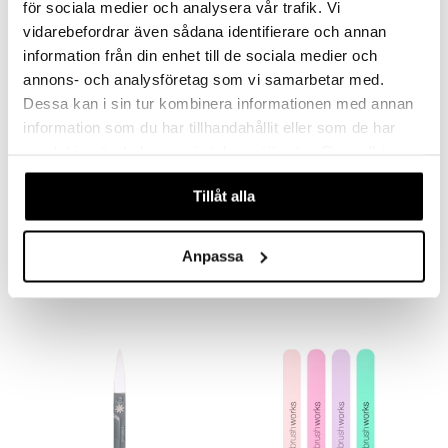
för sociala medier och analysera vår trafik. Vi
vidarebefordrar även sådana identifierare och annan
information från din enhet till de sociala medier och
annons- och analysföretag som vi samarbetar med.
Dessa kan i sin tur kombinera informationen med annan
information som du har tillhandahållit eller som de har
samlat in när du har använt deras tjänster. Du godkänner
våra cookies vid fortsatt användande av vår webbplats.
Tillåt alla
Brushworks Cuticle Nippers
Brushworks Cuticle Pusher
BRUSHWORKS
BRUSHWORKS
Anpassa
7,94
6,95
€
€