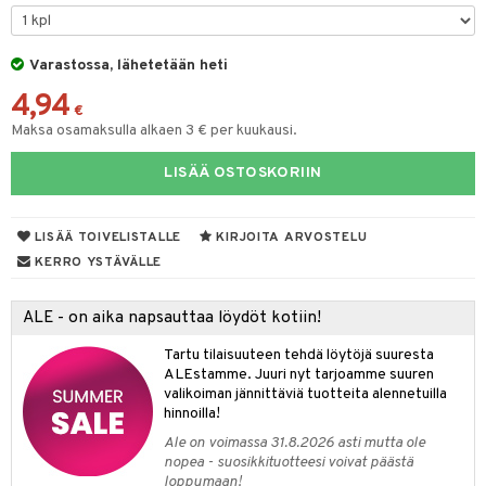
mivärit
 de toilette
inkotuotteet
t
sienhoito
japakkaukset
dorantit
Varastossa, lähetetään heti
stenlähtö
sasto
ito
iikkalaukkuja
4,94
siväri
ksukynttilät &
koistuotteet
sväri
inkotuotteet
sit
mit
otteita
€
onetuoksut
Maksa osamaksulla alkaen 3 € per kuukausi.
t Set
toaineet
koistuotteet
er shave balm
ko
onhoito
talosuihke
LISÄÄ OSTOSKORIIN
eruskettavat tuotteet
toilu
eruskettavat tuotteet
er shave lotion
inkotuotteet
kojen hoito
kölaitteet
vovoiteet
 de cologne
dorantit
linssit
LISÄÄ TOIVELISTALLE
KIRJOITA ARVOSTELU
vojen poisto
mpoot
metiikkalaukkuja
 de toilette
koistuotteet
UE
KERRO YSTÄVÄLLE
ien hoito
vikkeita
rinta
japakkaukset
eruskettavat tuotteet
e
spalvelu
ALE - on aika napsauttaa löydöt kotiin!
rinta
japakkaus
vojen poisto
 10
 System
ksiä & vastauksia
Tartu tilaisuuteen tehdä löytöjä suuresta
pytuotteita
amiot
ien hoito
he 1: Puhdistus
ito
ALEstamme. Juuri nyt tarjoamme suuren
tuotetta
valikoiman jännittäviä tuotteita alennetuilla
hkugeelit & saippuat
ranajotuotteet
hkugeelit & saippuat
he 2: Kirkastus
ien- ja Vartalonhoito
hinnoilla!
 verkkokaupasta
taloöljyt
ta & Viikset
talovoiteet
Ale on voimassa 31.8.2026 asti mutta ole
he 3: Kosteutus
teudenhoito
likiilto
t
nopea - suosikkituotteesi voivat päästä
talovoiteet
distaminen
loppumaan!
rinta ja naamiot