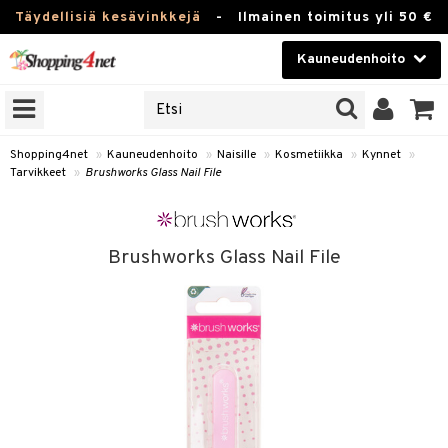
Täydellisiä kesävinkkejä
-
Ilmainen toimitus yli 50 €
Kauneudenhoito
ERKKEJÄ
Kauneudenhoito
M BRANDS
T
Piilolinssit
Shopping4net
»
Kauneudenhoito
»
Naisille
»
Kosmetiikka
»
Kynnet
»
Tarvikkeet
»
Brushworks Glass Nail File
JAT
Luontaistuotteet
UOTTEITA
Apteekki
Brushworks Glass Nail File
Fitness
t
Koti & Sisustus
t Set
ito
Lelut, Lapsi & Vauva
jat / Kammat
inkotuotteet
Tuotemerkkejä
skuurit
koistuotteet
lakorut
iikka
Kampanjat
stenlähtö
eruskettavat tuotteet
vakorut
t Set