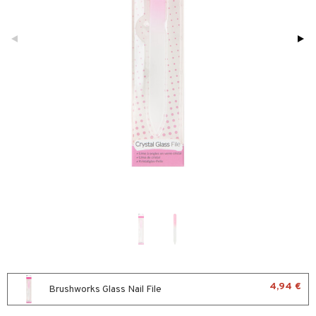
sväri
vojen poisto
nekorut
ulet
toaineet
vojen hoito
muksia
likiilto
o
isteita
vovesi
vovoiteet
lipuna
nzer & Highlighter
nnet
ivashamppoo
distus
kkä iho
metiikkalaukkuja
lirasva
kkivoide
okynnet
ve-in hoitoaine
mämeikinpoisto
va iho
rinta
auskynä
tevoide
sien hoito
toilu
maali iho
japakkaukset
kipuna
silakanpoisto
ssuihkeet
kölaitteet
vainen iho
amiot
mer
silakat
arat
mpoot
rumit
teri
vikkeet
lto & Antifrizz
ohoitoa
mänympärysvoiteet
ytetty Päivävoide
t tarvikkeet
pösuojat
kkaus
mät
heuttavat tuotteet
ut
liner / Kajaali
mit
a & Geeli
setit
oripset
 de cologne
onhoito
4,94 €
Brushworks Glass Nail File
makarvat
 de parfum
i & Lapset