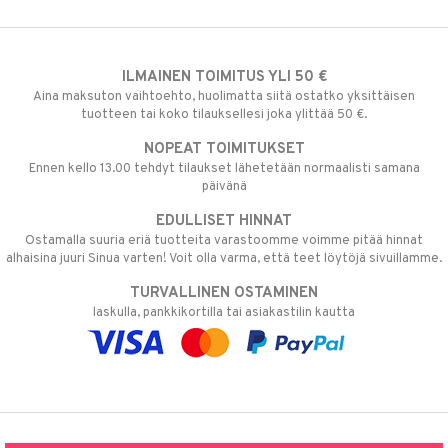
ILMAINEN TOIMITUS YLI 50 €
Aina maksuton vaihtoehto, huolimatta siitä ostatko yksittäisen
tuotteen tai koko tilauksellesi joka ylittää 50 €.
NOPEAT TOIMITUKSET
Ennen kello 13.00 tehdyt tilaukset lähetetään normaalisti samana
päivänä
EDULLISET HINNAT
Ostamalla suuria eriä tuotteita varastoomme voimme pitää hinnat
alhaisina juuri Sinua varten! Voit olla varma, että teet löytöjä sivuillamme.
TURVALLINEN OSTAMINEN
laskulla, pankkikortilla tai asiakastilin kautta