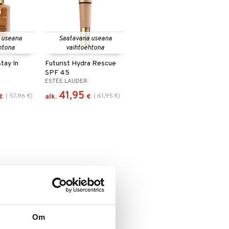
 useana
Saatavana useana
htona
vaihtoehtona
tay In
Futurist Hydra Rescue
SPF 45
ESTÉE LAUDER
41,95
(
57,96
€
)
(
61,95
€
)
€
alk.
€
Om