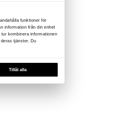
andahålla funktioner för
n information från din enhet
 tur kombinera informationen
 deras tjänster. Du
Tillåt alla