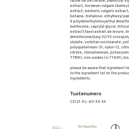
racine de betterave, palmitoyl tr
extract, hordeum vulgare (barley)
extract, berberis vulgaris extract
betaine, trehalose, ethylhexyl pa
9 polydimethylsiloxyethyl dimeth
methicone, caprylyl glycol, triti
extract\faex\extrait de levure, tr
dimethicone/peg-10/15 crosspolym
silylate, sorbitan isostearate, po
polyquaternium-51, nylon-12, citr
citrate, chlorphenesin, potassium
77891), iron oxides (ci 77491), bi
please be aware that ingredient lis
to the ingredient list on the produ
ingredients.
Tuotenumero
CE121-EL-40-XX-XX