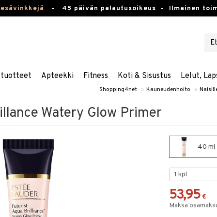
kesävinkkejä
-
45 päivän palautusoikeus -
Ilmainen toim
stuotteet
Apteekki
Fitness
Koti & Sisustus
Lelut, Lap
Shopping4net
»
Kauneudenhoito
»
Naisill
rillance Watery Glow Primer
40 ml 
53,95
€
Maksa osamaksul