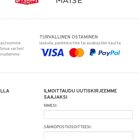
TURVALLINEN OSTAMINEN
varastoomme
laskulla, pankkikortilla tai asiakastilin kautta
 Sinua varten!
sivuillamme.
ILLA
ILMOITTAUDU UUTISKIRJEEMME
SAAJAKSI
NIMESI:
SÄHKÖPOSTIOSOITTEESI: