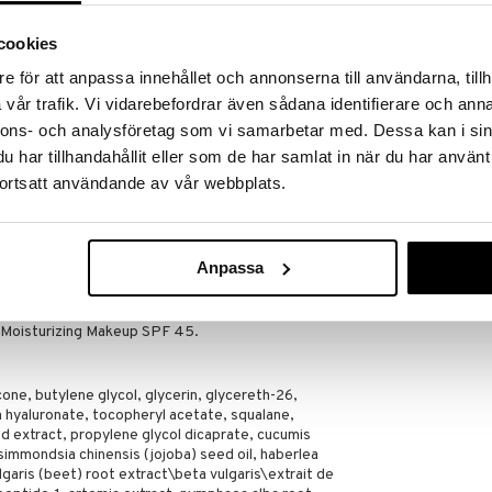
cookies
ä kahdentyyppistä hyaluronihappoa ja glyseriinia.
e för att anpassa innehållet och annonserna till användarna, tillh
tuja ainesosia.
vår trafik. Vi vidarebefordrar även sådana identifierare och anna
nnons- och analysföretag som vi samarbetar med. Dessa kan i sin
har tillhandahållit eller som de har samlat in när du har använt
ortsatt användande av vår webbplats.
 sormenpäillä ja levitä koko kasvojen alueelle.
Anpassa
umin ja kosteusvoiteen päällä.
ionin alla. Watery Glow Primer on täydellinen
 Moisturizing Makeup SPF 45.
ne, butylene glycol, glycerin, glycereth-26,
 hyaluronate, tocopheryl acetate, squalane,
d extract, propylene glycol dicaprate, cucumis
 simmondsia chinensis (jojoba) seed oil, haberlea
lgaris (beet) root extract\beta vulgaris\extrait de