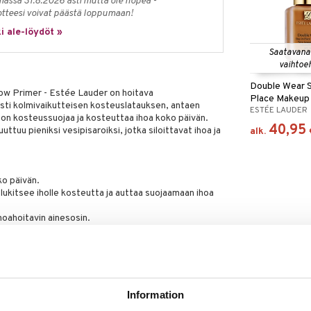
massa 31.8.2026 asti mutta ole nopea -
otteesi voivat päästä loppumaan!
i ale-löydöt »
Saatavana
vaihtoe
Double Wear S
low Primer - Estée Lauder on hoitava
Place Makeup
ästi kolmivaikutteisen kosteuslatauksen, antaen
ESTÉE LAUDER
ihon kosteussuojaa ja kosteuttaa ihoa koko päivän.
40,95
tuu pieniksi vesipisaroiksi, jotka siloittavat ihoa ja
alk.
ko päivän.
lukitsee iholle kosteutta ja auttaa suojaamaan ihoa
ihoahoitavin ainesosin.
van pinnan ihollesi. Antaa iholle raikkaan ja
aikkaan hehkun.
 hehkulla.
Information