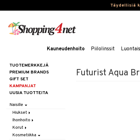
Täydellisiä 
Kauneudenhoito
Piilolinssit
Luontai
TUOTEMERKKEJÄ
Futurist Aqua B
PREMIUM BRANDS
GIFT SET
KAMPANJAT
UUSIA TUOTTEITA
Naisille
Hiukset
Ihonhoito
Gift Set
Korut
Harjat / Kammat
Aurinkotuotteet
Kosmetiikka
Hiuskuurit
Erikoistuotteet
Kaulakorut