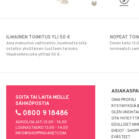
ILMAINEN TOIMITUS YLI 50 €
NOPEAT TOI
Aina maksuton vaihtoehto, huolimatta siitä
Ennen kello 13.
ostatko yksittäisen tuotteen tai koko
normaalisti sa
tilauksellesi joka ylittää 50 €.
ASIAKASPA
SOITA TAI LAITA MEILLE
OMA PROFIILI
SÄHKÖPOSTIA
KYSYMYKSIÄ &
0800 9 18486
OLEN UNOHTAN
OTA YHTEYTT
AUKIOLOAJAT: 10.00 - 16.00
EDULLISET HI
LOUNASTAUKO 13.00 - 14.00
EHDOT - SHOP
INFO@SHOPPING4NET.COM
EVÄSTEET