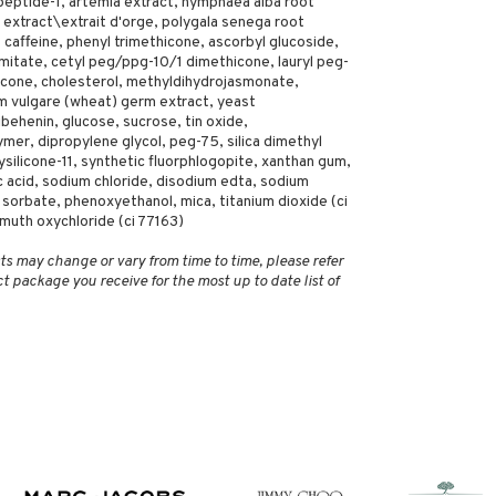
ipeptide-1, artemia extract, nymphaea alba root
 extract\extrait d'orge, polygala senega root
, caffeine, phenyl trimethicone, ascorbyl glucoside,
lmitate, cetyl peg/ppg-10/1 dimethicone, lauryl peg-
icone, cholesterol, methyldihydrojasmonate,
cum vulgare (wheat) germ extract, yeast
ibehenin, glucose, sucrose, tin oxide,
er, dipropylene glycol, peg-75, silica dimethyl
lysilicone-11, synthetic fluorphlogopite, xanthan gum,
ic acid, sodium chloride, disodium edta, sodium
 sorbate, phenoxyethanol, mica, titanium dioxide (ci
smuth oxychloride (ci 77163)
ts may change or vary from time to time, please refer
ct package you receive for the most up to date list of