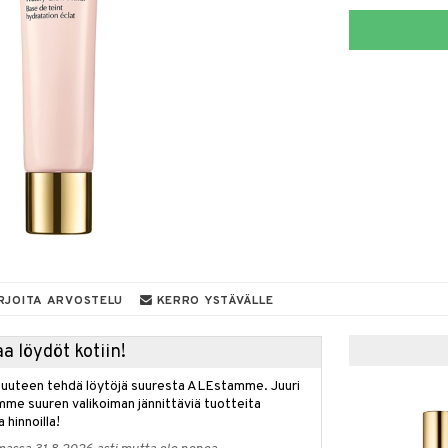
RJOITA ARVOSTELU
KERRO YSTÄVÄLLE
a löydöt kotiin!
isuuteen tehdä löytöjä suuresta ALEstamme. Juuri
mme suuren valikoiman jännittäviä tuotteita
a hinnoilla!