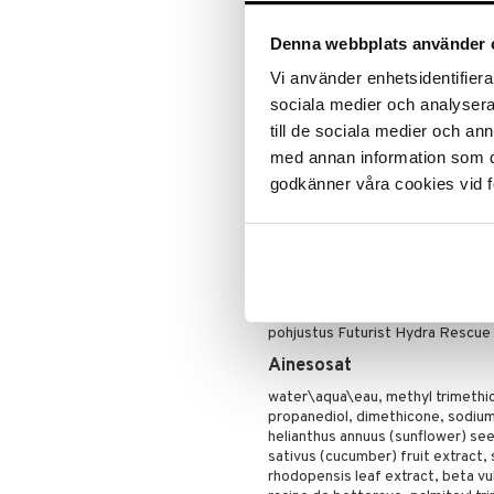
TÄRKEITÄ AINESOSIA
Puuteri
Ripsiväri
Ionisoitu vesiyhdistelmä
Denna webbplats använder 
Silmänrajauskynät
Kosteuttava kolmoisyhdistelm
Vi använder enhetsidentifierar
Sisältää luonnollisesti tuotet
sociala medier och analysera 
Koostumus:
till de sociala medier och a
Ei sisällä keinotekoisia hajusteita
med annan information som du 
Ei sisällä kuivattavaa alkoholia
godkänner våra cookies vid f
Käyttö
Levitä noin sentin levyinen ympyrä
Voidaan käyttää päivittäisen seer
Toimii hyvin itsekseen tai foundat
pohjustus Futurist Hydra Rescue
Ainesosat
water\aqua\eau, methyl trimethico
propanediol, dimethicone, sodium
helianthus annuus (sunflower) see
sativus (cucumber) fruit extract,
rhodopensis leaf extract, beta vu