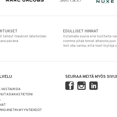
MITUKSET
EDULLISET HINNAT
00 tehdyt tilaukset lähetetään
Ostamalla suuria eriä tuotteita 
mana päivänä
voimme pitää hinnat alhaisina juuri
Voit olla varma, että teet löytöjä 
LVELU
SEURAA MEITÄ MYÖS SIVU
 VASTAUKSIA
UT ASIAKASTIETONI
Ä
NNAT
PING4NETIN MYYNTIEHDOT