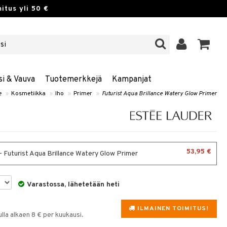
itus yli 50 €
si & Vauva
Tuotemerkkejä
Kampanjat
e
»
Kosmetiikka
»
Iho
»
Primer
»
Futurist Aqua Brillance Watery Glow Primer
53,95 €
- Futurist Aqua Brillance Watery Glow Primer
Varastossa, lähetetään heti
ILMAINEN TOIMITUS!
la alkaen 8 € per kuukausi.