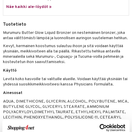
 verkkokaupasta
taloöljyt
Näe kaikki ale-löydöt »
ta & Viikset
talovoiteet
he 3: Kosteutus
teudenhoito
likiilto
t
talovoiteet
distaminen
rinta ja naamiot
lipuna
matics Elixir
o
Tuotetieto
rumit
distus
ltenrajausväri
yx
inkosuoja
Murumuru Butter Glow Liquid Bronzer on nestemäinen bronzer, joka
mänympärysvoiteet
antaa välittömästi lämpöä ja luonnollisen auringon suuteleman hehkun.
rumit
makarvat
nique Happy
aihetta Miehille
Kevyt, kermainen koostumus sulautuu ihoon ja sitä voidaan käyttää
mien/Huulten Hoito
miväri
nique Happy For Men
nhoito
yksinään, meikkivoiteen alla tai päällä. Rikastettu hehkua antavilla
mineraaleilla sekä Murumuru-, Cupuaçu- ja Tucuma-voilla pehmeän ja
kkisiveltmit
kastus
kosteutetun ihon saavuttamiseksi.
kkivoide
Käyttö
teutus & Soujaus
Levitä koko kasvoille tai valituille alueille. Voidaan käyttää yksinään tai
tevoide
ranajo & Ihonpuhdistus
yhdessä suosikkimeikkivoiteesi kanssa Physicians Formulalta.
justusvoide
Ainesosat
kipuna
AQUA, DIMETHICONE, GLYCERIN, ALCOHOL, POLYBUTENE, MICA,
BUTYLENE GLYCOL, GLYCERYL STEARATE, AMMONIUM
teri
POLYACRYLOYLDIMETHYL TAURATE, ETHYLHEXYL PALMITATE,
LECITHIN, PHENOXYETHANOL, POLYSILICONE-11, CETEARYL
siväri
ALCOHOL, PEG-100 STEARATE, SYNTHETIC FLUORPHLOGOPITE,
PARFUM, ASTROCARYUM MURUMURU SEED BUTTER,
mänrajauskynät