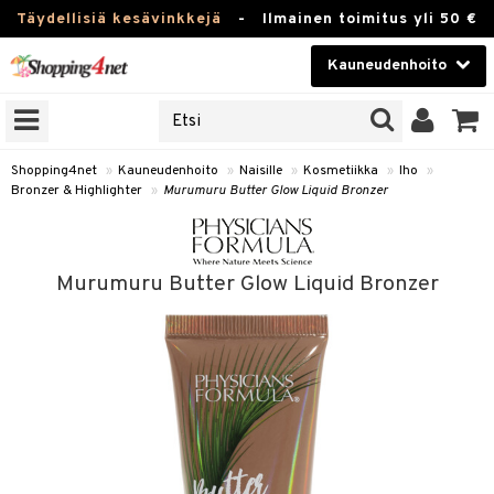
Täydellisiä kesävinkkejä
-
Ilmainen toimitus yli 50 €
Kauneudenhoito
ERKKEJÄ
Kauneudenhoito
M BRANDS
T
Piilolinssit
Shopping4net
»
Kauneudenhoito
»
Naisille
»
Kosmetiikka
»
Iho
»
Bronzer & Highlighter
»
Murumuru Butter Glow Liquid Bronzer
JAT
Luontaistuotteet
UOTTEITA
Apteekki
Murumuru Butter Glow Liquid Bronzer
Fitness
t
Koti & Sisustus
t Set
ito
Lelut, Lapsi & Vauva
jat / Kammat
inkotuotteet
Tuotemerkkejä
skuurit
koistuotteet
lakorut
iikka
Kampanjat
stenlähtö
eruskettavat tuotteet
vakorut
t Set