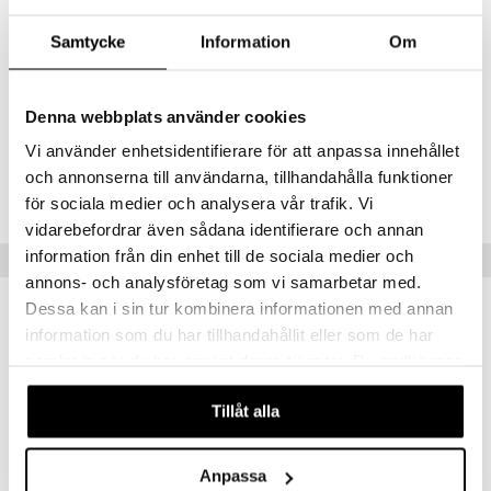
ASTROCARYUM TUCUMA SEED BUTTER, DISODIUM EDTA,
ETHYLHEXYLGLYCERIN, SILICA, THEOBROMA GRANDIFLORUM
Samtycke
Information
Om
SEED BUTTER, BUTYROSPERMUM PARKII BUTTER, TIN OXIDE,
COCOS NUCIFERA OIL, GARDENIA TAITENSIS FLOWER EXTRACT,
SODIUM HYDROXIDE, VANILLIN, SODIUM CARBONATE, CI 77891,
CI 77492, CI 77491, CI 77499. (IL0425)
Denna webbplats använder cookies
Vi använder enhetsidentifierare för att anpassa innehållet
Tuotenumero
och annonserna till användarna, tillhandahålla funktioner
CPH50-PJ-40-BR-XX
för sociala medier och analysera vår trafik. Vi
vidarebefordrar även sådana identifierare och annan
information från din enhet till de sociala medier och
Suositut tuotteet
annons- och analysföretag som vi samarbetar med.
Dessa kan i sin tur kombinera informationen med annan
kampanja
-25%
lahja!
information som du har tillhandahållit eller som de har
samlat in när du har använt deras tjänster. Du godkänner
våra cookies vid fortsatt användande av vår webbplats.
Tillåt alla
Anpassa