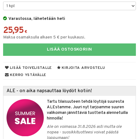
silakat
setit
oripset
 de cologne
onhoito
vikkeet
makarvat
 de parfum
i & Lapset
Varastossa, lähetetään heti
25,95
mivärit
 de toilette
inkotuotteet
t
€
Maksa osamaksulla alkaen 5 € per kuukausi.
sienhoito
japakkaukset
dorantit
stenlähtö
sasto
ito
iikkalaukkuja
LISÄÄ OSTOSKORIIN
siväri
ksukynttilät &
koistuotteet
sväri
inkotuotteet
sit
mit
otteita
onetuoksut
t Set
toaineet
koistuotteet
er shave balm
ko
onhoito
talosuihke
LISÄÄ TOIVELISTALLE
KIRJOITA ARVOSTELU
eruskettavat tuotteet
toilu
eruskettavat tuotteet
er shave lotion
inkotuotteet
KERRO YSTÄVÄLLE
kojen hoito
kölaitteet
vovoiteet
 de cologne
dorantit
linssit
ALE - on aika napsauttaa löydöt kotiin!
vojen poisto
mpoot
metiikkalaukkuja
 de toilette
koistuotteet
UE
Tartu tilaisuuteen tehdä löytöjä suuresta
ien hoito
vikkeita
rinta
japakkaukset
eruskettavat tuotteet
e
ALEstamme. Juuri nyt tarjoamme suuren
spalvelu
valikoiman jännittäviä tuotteita alennetuilla
rinta
japakkaus
vojen poisto
 10
 System
hinnoilla!
ksiä & vastauksia
pytuotteita
amiot
ien hoito
Ale on voimassa 31.8.2026 asti mutta ole
he 1: Puhdistus
ito
nopea - suosikkituotteesi voivat päästä
tuotetta
hkugeelit & saippuat
ranajotuotteet
hkugeelit & saippuat
loppumaan!
he 2: Kirkastus
ien- ja Vartalonhoito