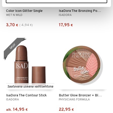
Saatavana useana vaihtoehtona
Saatavana useana vaihtoehtona
Color Icon Glitter Single
IsaDora The Bronzing Powder
WET N WILD
ISADORA
3,70
17,95
4,94
€
(
€
)
€
lahja!
Saatavana useana vaihtoehtona
IsaDora The Contour Stick
Butter Glow Bronzer + Blush
ISADORA
PHYSICIANS FORMULA
14,95
22,95
alk.
€
€