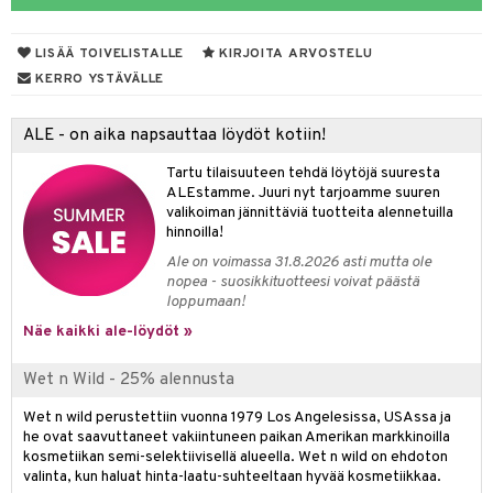
silakat
setit
oripset
 de cologne
onhoito
LISÄÄ TOIVELISTALLE
KIRJOITA ARVOSTELU
vikkeet
makarvat
 de parfum
i & Lapset
KERRO YSTÄVÄLLE
mivärit
 de toilette
inkotuotteet
t
ALE - on aika napsauttaa löydöt kotiin!
sienhoito
japakkaukset
dorantit
stenlähtö
sasto
ito
iikkalaukkuja
Tartu tilaisuuteen tehdä löytöjä suuresta
siväri
ksukynttilät &
koistuotteet
sväri
inkotuotteet
sit
mit
otteita
ALEstamme. Juuri nyt tarjoamme suuren
onetuoksut
valikoiman jännittäviä tuotteita alennetuilla
t Set
toaineet
koistuotteet
er shave balm
ko
onhoito
hinnoilla!
talosuihke
eruskettavat tuotteet
toilu
eruskettavat tuotteet
er shave lotion
inkotuotteet
Ale on voimassa 31.8.2026 asti mutta ole
nopea - suosikkituotteesi voivat päästä
kojen hoito
kölaitteet
vovoiteet
 de cologne
dorantit
linssit
loppumaan!
vojen poisto
mpoot
Näe kaikki ale-löydöt »
metiikkalaukkuja
 de toilette
koistuotteet
UE
ien hoito
vikkeita
rinta
japakkaukset
eruskettavat tuotteet
e
Wet n Wild - 25% alennusta
spalvelu
rinta
japakkaus
vojen poisto
 10
 System
Wet n wild perustettiin vuonna 1979 Los Angelesissa, USAssa ja
ksiä & vastauksia
he ovat saavuttaneet vakiintuneen paikan Amerikan markkinoilla
pytuotteita
amiot
ien hoito
he 1: Puhdistus
ito
kosmetiikan semi-selektiivisellä alueella. Wet n wild on ehdoton
tuotetta
valinta, kun haluat hinta-laatu-suhteeltaan hyvää kosmetiikkaa.
hkugeelit & saippuat
ranajotuotteet
hkugeelit & saippuat
he 2: Kirkastus
ien- ja Vartalonhoito