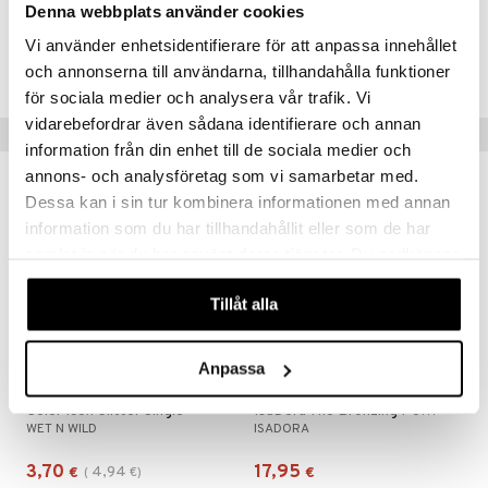
Denna webbplats använder cookies
Tuotenumero
Vi använder enhetsidentifierare för att anpassa innehållet
CWF43-WF-1-OJ-XX
och annonserna till användarna, tillhandahålla funktioner
för sociala medier och analysera vår trafik. Vi
vidarebefordrar även sådana identifierare och annan
Suositut tuotteet
information från din enhet till de sociala medier och
annons- och analysföretag som vi samarbetar med.
kampanja
-25%
lahja!
Dessa kan i sin tur kombinera informationen med annan
information som du har tillhandahållit eller som de har
samlat in när du har använt deras tjänster. Du godkänner
våra cookies vid fortsatt användande av vår webbplats.
Tillåt alla
Anpassa
Saatavana useana vaihtoehtona
Saatavana useana vaihtoehtona
Color Icon Glitter Single
IsaDora The Bronzing Powder
WET N WILD
ISADORA
3,70
17,95
4,94
€
(
€
)
€