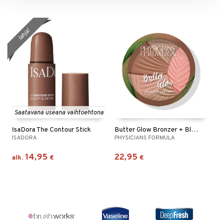
lahja!
Saatavana useana vaihtoehtona
IsaDora The Contour Stick
Butter Glow Bronzer + Blush
ISADORA
PHYSICIANS FORMULA
14,95
22,95
alk.
€
€