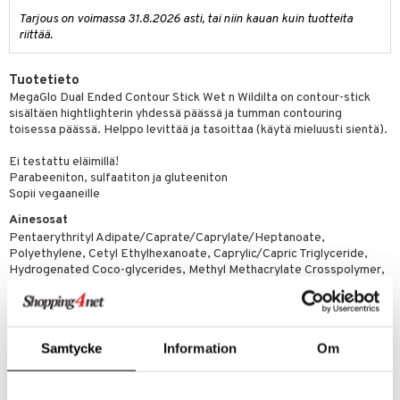
 verkkokaupasta
Tarjous on voimassa 31.8.2026 asti, tai niin kauan kuin tuotteita
taloöljyt
ta & Viikset
talovoiteet
he 3: Kosteutus
teudenhoito
likiilto
t
riittää.
talovoiteet
distaminen
rinta ja naamiot
lipuna
matics Elixir
o
Tuotetieto
rumit
distus
ltenrajausväri
yx
inkosuoja
MegaGlo Dual Ended Contour Stick Wet n Wildilta on contour-stick
mänympärysvoiteet
sisältäen hightlighterin yhdessä päässä ja tumman contouring
rumit
makarvat
nique Happy
aihetta Miehille
toisessa päässä. Helppo levittää ja tasoittaa (käytä mieluusti sientä).
mien/Huulten Hoito
miväri
nique Happy For Men
nhoito
Ei testattu eläimillä!
Parabeeniton, sulfaatiton ja gluteeniton
kkisiveltmit
kastus
Sopii vegaaneille
kkivoide
teutus & Soujaus
Ainesosat
Pentaerythrityl Adipate/Caprate/Caprylate/Heptanoate,
tevoide
ranajo & Ihonpuhdistus
Polyethylene, Cetyl Ethylhexanoate, Caprylic/Capric Triglyceride,
Hydrogenated Coco-glycerides, Methyl Methacrylate Crosspolymer,
justusvoide
Dimethicone, Paraffin, Bis-Behenyl/Isostearyl/Phytosteryl Dimer
Dilinoleyl Dimer Dilinoleate, Microcrystalline Wax/Cire
kipuna
microcrystalline, Cetyl PEG/PPG-10/1 Dimethicone, Polyglyceryl-4
Isostearate, Hexyl Laurate, Sorbic Acid, Phenoxyethanol, Ascorbyl
teri
Samtycke
Information
Om
Palmitate, Tocopheryl Acetate, Silica, Tocopherol, Titanium
siväri
Dioxide/CI 77891, Bismuth Oxychloride/CI 77163, Iron Oxides/CI
77499.
mänrajauskynät