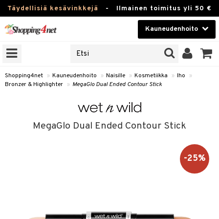
Täydellisiä kesävinkkejä
-
Ilmainen toimitus yli 50 €
Kauneudenhoito
ERKKEJÄ
Kauneudenhoito
M BRANDS
T
Piilolinssit
Shopping4net
»
Kauneudenhoito
»
Naisille
»
Kosmetiikka
»
Iho
»
Bronzer & Highlighter
»
MegaGlo Dual Ended Contour Stick
JAT
Luontaistuotteet
UOTTEITA
Apteekki
MegaGlo Dual Ended Contour Stick
Fitness
t
Koti & Sisustus
-25%
t Set
ito
Lelut, Lapsi & Vauva
jat / Kammat
inkotuotteet
Tuotemerkkejä
skuurit
koistuotteet
lakorut
iikka
Kampanjat
stenlähtö
eruskettavat tuotteet
vakorut
t Set