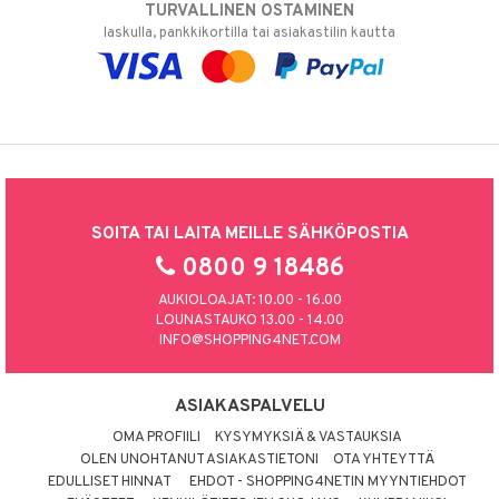
TURVALLINEN OSTAMINEN
laskulla, pankkikortilla tai asiakastilin kautta
SOITA TAI LAITA MEILLE SÄHKÖPOSTIA
0800 9 18486
AUKIOLOAJAT: 10.00 - 16.00
LOUNASTAUKO 13.00 - 14.00
INFO@SHOPPING4NET.COM
ASIAKASPALVELU
OMA PROFIILI
KYSYMYKSIÄ & VASTAUKSIA
OLEN UNOHTANUT ASIAKASTIETONI
OTA YHTEYTTÄ
EDULLISET HINNAT
EHDOT - SHOPPING4NETIN MYYNTIEHDOT