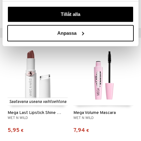
Tuotenumero
våra cookies vid fortsatt användande av vår webbplats.
CWFU-WF-1.4-664-XX
Tillåt alla
Vinkkejä sinulle
Anpassa
Saatavana useana vaihtoehtona
Mega Last Lipstick Shine Finish
Mega Volume Mascara
WET N WILD
WET N WILD
5,95
7,94
€
€