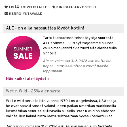
ltenrajausväri
yx
inkosuoja
mänympärysvoiteet
LISÄÄ TOIVELISTALLE
KIRJOITA ARVOSTELU
rumit
makarvat
nique Happy
aihetta Miehille
KERRO YSTÄVÄLLE
mien/Huulten Hoito
miväri
nique Happy For Men
nhoito
ALE - on aika napsauttaa löydöt kotiin!
kkisiveltmit
kastus
Tartu tilaisuuteen tehdä löytöjä suuresta
kkivoide
teutus & Soujaus
ALEstamme. Juuri nyt tarjoamme suuren
tevoide
valikoiman jännittäviä tuotteita alennetuilla
ranajo & Ihonpuhdistus
hinnoilla!
justusvoide
Ale on voimassa 31.8.2026 asti mutta ole
nopea - suosikkituotteesi voivat päästä
kipuna
loppumaan!
teri
Näe kaikki ale-löydöt »
siväri
Wet n Wild - 25% alennusta
mänrajauskynät
Wet n wild perustettiin vuonna 1979 Los Angelesissa, USAssa ja
he ovat saavuttaneet vakiintuneen paikan Amerikan markkinoilla
kosmetiikan semi-selektiivisellä alueella. Wet n wild on ehdoton
valinta, kun haluat hinta-laatu-suhteeltaan hyvää kosmetiikkaa.
Tarjous on voimassa 31.8.2026 asti, tai niin kauan kuin tuotteita