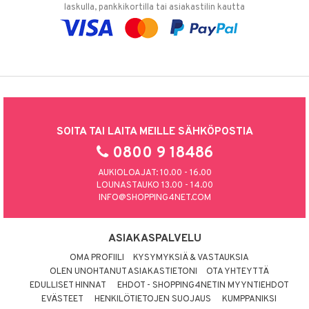
laskulla, pankkikortilla tai asiakastilin kautta
SOITA TAI LAITA MEILLE SÄHKÖPOSTIA
0800 9 18486
AUKIOLOAJAT: 10.00 - 16.00
LOUNASTAUKO 13.00 - 14.00
INFO@SHOPPING4NET.COM
ASIAKASPALVELU
OMA PROFIILI
KYSYMYKSIÄ & VASTAUKSIA
OLEN UNOHTANUT ASIAKASTIETONI
OTA YHTEYTTÄ
EDULLISET HINNAT
EHDOT - SHOPPING4NETIN MYYNTIEHDOT
EVÄSTEET
HENKILÖTIETOJEN SUOJAUS
KUMPPANIKSI