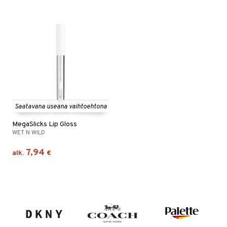
Saatavana useana vaihtoehtona
MegaSlicks Lip Gloss
WET N WILD
7,94
alk.
€