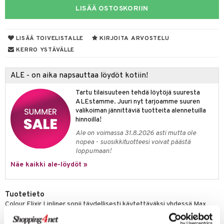
ltenrajausväri
yx
inkosuoja
LISÄÄ OSTOSKORIIN
mänympärysvoiteet
rumit
makarvat
nique Happy
aihetta Miehille
mien/Huulten Hoito
miväri
nique Happy For Men
nhoito
LISÄÄ TOIVELISTALLE
KIRJOITA ARVOSTELU
KERRO YSTÄVÄLLE
kkisiveltmit
kastus
kkivoide
teutus & Soujaus
ALE - on aika napsauttaa löydöt kotiin!
tevoide
ranajo & Ihonpuhdistus
Tartu tilaisuuteen tehdä löytöjä suuresta
ALEstamme. Juuri nyt tarjoamme suuren
justusvoide
valikoiman jännittäviä tuotteita alennetuilla
kipuna
hinnoilla!
Ale on voimassa 31.8.2026 asti mutta ole
teri
nopea - suosikkituotteesi voivat päästä
loppumaan!
siväri
Näe kaikki ale-löydöt »
mänrajauskynät
Tuotetieto
Colour Elixir Lipliner sopii täydellisesti käytettäväksi yhdessä Max
Factors Colour Elixir Lipstick -huulipunan kanssa. Max Factorin uusi
huulikynä hoitaa ja pehmentää huuliasi ja tarkentaa huultesi muotoa.