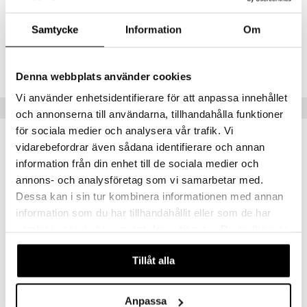
Colour Elixir Lipliner -huultenrajauskynää löytyy useita eri värejä.
Samtycke
Information
Om
Tuotenumero
CMX6-MF-1-055-XX
Denna webbplats använder cookies
Vi använder enhetsidentifierare för att anpassa innehållet
Suositut tuotteet
och annonserna till användarna, tillhandahålla funktioner
för sociala medier och analysera vår trafik. Vi
lahja!
vidarebefordrar även sådana identifierare och annan
information från din enhet till de sociala medier och
annons- och analysföretag som vi samarbetar med.
Dessa kan i sin tur kombinera informationen med annan
information som du har tillhandahållit eller som de har
samlat in när du har använt deras tjänster. Du godkänner
våra cookies vid fortsatt användande av vår webbplats.
Saatavana useana vaihtoehtona
Saatavana useana vaihtoehtona
Tillåt alla
IsaDora The All-in-One Lipliner
Colour Elixir Lipliner
ISADORA
MAX FACTOR
Anpassa