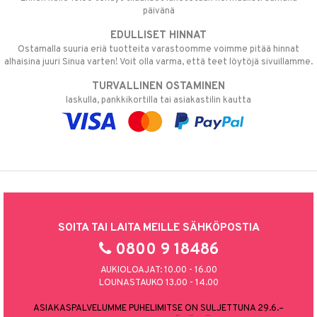
päivänä
EDULLISET HINNAT
Ostamalla suuria eriä tuotteita varastoomme voimme pitää hinnat
alhaisina juuri Sinua varten! Voit olla varma, että teet löytöjä sivuillamme.
TURVALLINEN OSTAMINEN
laskulla, pankkikortilla tai asiakastilin kautta
SOITA TAI LAITA MEILLE SÄHKÖPOSTIA
0800 9 18486
AUKIOLOAJAT: 10.00 - 16.00
LOUNASTAUKO 13.00 - 14.00
ASIAKASPALVELUMME PUHELIMITSE ON SULJETTUNA 29.6.–