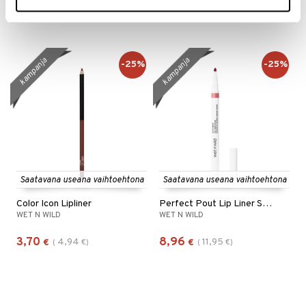
12,95
10,96
€
alk.
€
kampanja
kampanja
-25%
-25%
Saatavana useana vaihtoehtona
Saatavana useana vaihtoehtona
Color Icon Lipliner
Perfect Pout Lip Liner Stain
WET N WILD
WET N WILD
3,70
8,96
4,94
11,95
€
(
€
)
€
(
€
)