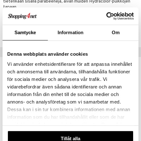
ltenrajausväri
yx
inkosuoja
tietenkään sisällä parabeenejä, aivan muiden Hydracolor-puikkojen
tapaan.
mänympärysvoiteet
rumit
makarvat
nique Happy
aihetta Miehille
mien/Huulten Hoito
miväri
nique Happy For Men
nhoito
Tuotenumero
kkisiveltmit
Samtycke
Information
Om
CDB62-DE-1-XX-XX
kastus
kkivoide
teutus & Soujaus
Vinkkejä sinulle
tevoide
Denna webbplats använder cookies
ranajo & Ihonpuhdistus
Vi använder enhetsidentifierare för att anpassa innehållet
justusvoide
och annonserna till användarna, tillhandahålla funktioner
kipuna
för sociala medier och analysera vår trafik. Vi
teri
vidarebefordrar även sådana identifierare och annan
information från din enhet till de sociala medier och
siväri
annons- och analysföretag som vi samarbetar med.
mänrajauskynät
Dessa kan i sin tur kombinera informationen med annan
information som du har tillhandahållit eller som de har
Saatavana useana vaihtoehtona
samlat in när du har använt deras tjänster. Du godkänner
våra cookies vid fortsatt användande av vår webbplats.
Hydracolor Classic
HYDRACOLOR
Tillåt alla