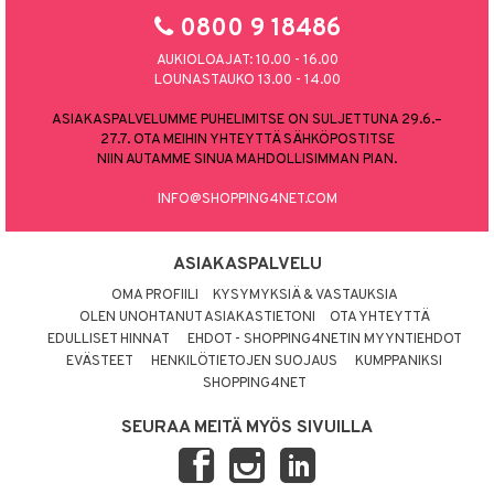
0800 9 18486
AUKIOLOAJAT: 10.00 - 16.00
LOUNASTAUKO 13.00 - 14.00
ASIAKASPALVELUMME PUHELIMITSE ON SULJETTUNA 29.6.–
27.7. OTA MEIHIN YHTEYTTÄ SÄHKÖPOSTITSE
NIIN AUTAMME SINUA MAHDOLLISIMMAN PIAN.
INFO@SHOPPING4NET.COM
ASIAKASPALVELU
OMA PROFIILI
KYSYMYKSIÄ & VASTAUKSIA
OLEN UNOHTANUT ASIAKASTIETONI
OTA YHTEYTTÄ
EDULLISET HINNAT
EHDOT - SHOPPING4NETIN MYYNTIEHDOT
EVÄSTEET
HENKILÖTIETOJEN SUOJAUS
KUMPPANIKSI
SHOPPING4NET
SEURAA MEITÄ MYÖS SIVUILLA