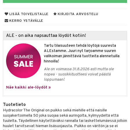
sienhoito
japakkaukset
dorantit
stenlähtö
sasto
ito
iikkalaukkuja
LISÄÄ TOIVELISTALLE
KIRJOITA ARVOSTELU
siväri
ksukynttilät &
koistuotteet
sväri
inkotuotteet
sit
mit
otteita
KERRO YSTÄVÄLLE
onetuoksut
t Set
toaineet
koistuotteet
er shave balm
ko
onhoito
talosuihke
ALE - on aika napsauttaa löydöt kotiin!
eruskettavat tuotteet
toilu
eruskettavat tuotteet
er shave lotion
inkotuotteet
Tartu tilaisuuteen tehdä löytöjä suuresta
kojen hoito
kölaitteet
vovoiteet
 de cologne
dorantit
linssit
ALEstamme. Juuri nyt tarjoamme suuren
valikoiman jännittäviä tuotteita alennetuilla
vojen poisto
mpoot
metiikkalaukkuja
 de toilette
koistuotteet
UE
hinnoilla!
ien hoito
vikkeita
rinta
japakkaukset
eruskettavat tuotteet
Ale on voimassa 31.8.2026 asti mutta ole
e
spalvelu
nopea - suosikkituotteesi voivat päästä
rinta
japakkaus
vojen poisto
 10
 System
loppumaan!
ksiä & vastauksia
pytuotteita
Näe kaikki ale-löydöt »
amiot
ien hoito
he 1: Puhdistus
ito
tuotetta
hkugeelit & saippuat
ranajotuotteet
hkugeelit & saippuat
he 2: Kirkastus
ien- ja Vartalonhoito
Tuotetieto
 verkkokaupasta
taloöljyt
ta & Viikset
talovoiteet
he 3: Kosteutus
teudenhoito
likiilto
t
Hydracolor The Original on puikko sekä miehille että naisille
suojakertoimella 50 joka suojaa sekä auringolta, kylmyydeltä että
talovoiteet
distaminen
rinta ja naamiot
lipuna
matics Elixir
o
tuulelta. Täydellinen käytettäväksi rannalla tai laskettelumäessä jolloin
huulet tarvitsevat hieman lisäsuojausta. Puikko on väritön ja se ei
rumit
distus