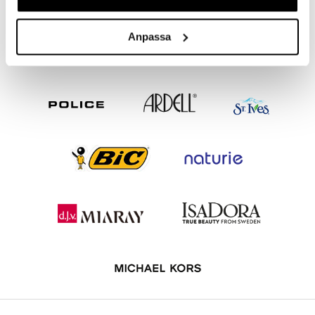
6,95
€
Anpassa