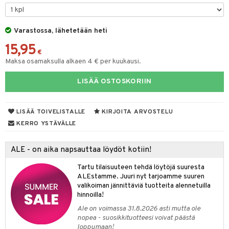
sienhoito
japakkaukset
dorantit
stenlähtö
sasto
ito
iikkalaukkuja
siväri
ksukynttilät &
koistuotteet
Varastossa, lähetetään heti
sväri
inkotuotteet
sit
mit
otteita
onetuoksut
15,95
t Set
toaineet
koistuotteet
er shave balm
ko
onhoito
€
talosuihke
Maksa osamaksulla alkaen 4 € per kuukausi.
eruskettavat tuotteet
toilu
eruskettavat tuotteet
er shave lotion
inkotuotteet
LISÄÄ OSTOSKORIIN
kojen hoito
kölaitteet
vovoiteet
 de cologne
dorantit
linssit
vojen poisto
mpoot
metiikkalaukkuja
 de toilette
koistuotteet
UE
LISÄÄ TOIVELISTALLE
KIRJOITA ARVOSTELU
ien hoito
vikkeita
rinta
japakkaukset
eruskettavat tuotteet
e
KERRO YSTÄVÄLLE
spalvelu
rinta
japakkaus
vojen poisto
 10
 System
ksiä & vastauksia
ALE - on aika napsauttaa löydöt kotiin!
pytuotteita
amiot
ien hoito
he 1: Puhdistus
ito
tuotetta
Tartu tilaisuuteen tehdä löytöjä suuresta
hkugeelit & saippuat
ranajotuotteet
hkugeelit & saippuat
he 2: Kirkastus
ien- ja Vartalonhoito
ALEstamme. Juuri nyt tarjoamme suuren
 verkkokaupasta
valikoiman jännittäviä tuotteita alennetuilla
taloöljyt
ta & Viikset
talovoiteet
he 3: Kosteutus
teudenhoito
likiilto
t
hinnoilla!
talovoiteet
distaminen
Ale on voimassa 31.8.2026 asti mutta ole
rinta ja naamiot
lipuna
matics Elixir
o
nopea - suosikkituotteesi voivat päästä
rumit
loppumaan!
distus