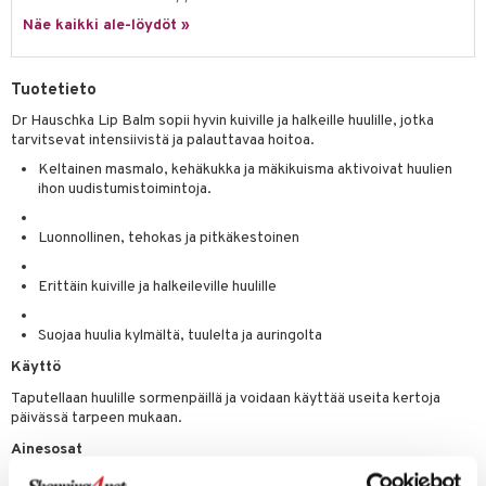
ltenrajausväri
yx
inkosuoja
Näe kaikki ale-löydöt »
mänympärysvoiteet
rumit
makarvat
nique Happy
aihetta Miehille
mien/Huulten Hoito
miväri
nique Happy For Men
nhoito
Tuotetieto
kkisiveltmit
kastus
Dr Hauschka Lip Balm sopii hyvin kuiville ja halkeille huulille, jotka
tarvitsevat intensiivistä ja palauttavaa hoitoa.
kkivoide
teutus & Soujaus
Keltainen masmalo, kehäkukka ja mäkikuisma aktivoivat huulien
tevoide
ranajo & Ihonpuhdistus
ihon uudistumistoimintoja.
justusvoide
Luonnollinen, tehokas ja pitkäkestoinen
kipuna
Erittäin kuiville ja halkeileville huulille
teri
siväri
Suojaa huulia kylmältä, tuulelta ja auringolta
Käyttö
mänrajauskynät
Taputellaan huulille sormenpäillä ja voidaan käyttää useita kertoja
päivässä tarpeen mukaan.
Ainesosat
Ricinus Communis (Castor) Seed Oil, Beeswax (Cera Alba), Arachis