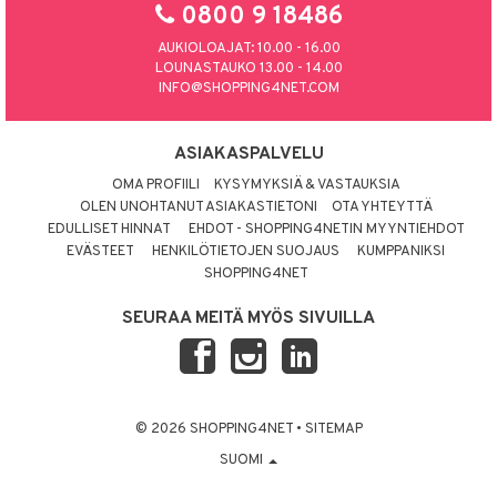
0800 9 18486
AUKIOLOAJAT: 10.00 - 16.00
LOUNASTAUKO 13.00 - 14.00
INFO@SHOPPING4NET.COM
ASIAKASPALVELU
OMA PROFIILI
KYSYMYKSIÄ & VASTAUKSIA
OLEN UNOHTANUT ASIAKASTIETONI
OTA YHTEYTTÄ
EDULLISET HINNAT
EHDOT - SHOPPING4NETIN MYYNTIEHDOT
EVÄSTEET
HENKILÖTIETOJEN SUOJAUS
KUMPPANIKSI
SHOPPING4NET
SEURAA MEITÄ MYÖS SIVUILLA
© 2026 SHOPPING4NET
•
SITEMAP
SUOMI