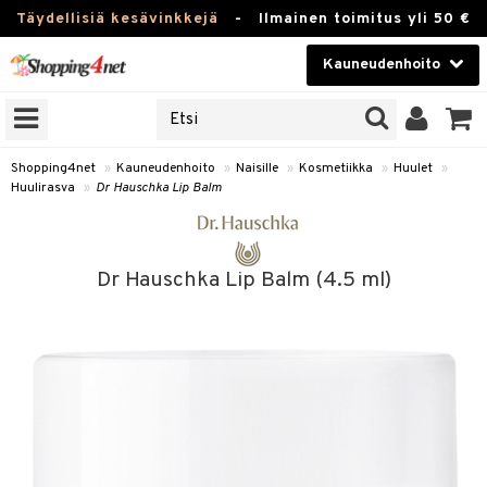
Täydellisiä kesävinkkejä
-
Ilmainen toimitus yli 50 €
Kauneudenhoito
ERKKEJÄ
Kauneudenhoito
M BRANDS
T
Piilolinssit
Shopping4net
»
Kauneudenhoito
»
Naisille
»
Kosmetiikka
»
Huulet
»
Huulirasva
»
Dr Hauschka Lip Balm
JAT
Luontaistuotteet
UOTTEITA
Apteekki
Dr Hauschka Lip Balm (4.5 ml)
Fitness
t
Koti & Sisustus
t Set
ito
Lelut, Lapsi & Vauva
jat / Kammat
inkotuotteet
Tuotemerkkejä
skuurit
koistuotteet
lakorut
iikka
Kampanjat
stenlähtö
eruskettavat tuotteet
vakorut
t Set