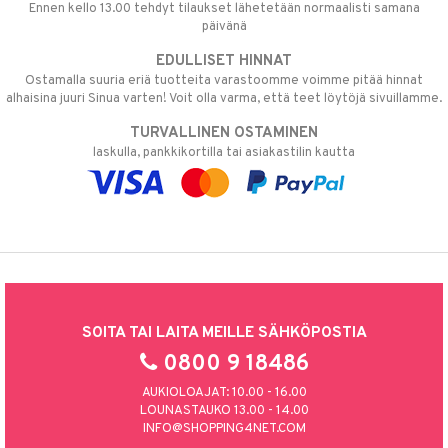
Ennen kello 13.00 tehdyt tilaukset lähetetään normaalisti samana
päivänä
EDULLISET HINNAT
Ostamalla suuria eriä tuotteita varastoomme voimme pitää hinnat
alhaisina juuri Sinua varten! Voit olla varma, että teet löytöjä sivuillamme.
TURVALLINEN OSTAMINEN
laskulla, pankkikortilla tai asiakastilin kautta
SOITA TAI LAITA MEILLE SÄHKÖPOSTIA
0800 9 18486
AUKIOLOAJAT: 10.00 - 16.00
LOUNASTAUKO 13.00 - 14.00
INFO@SHOPPING4NET.COM