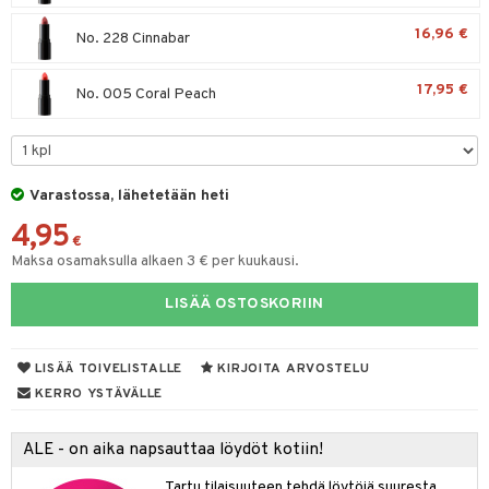
16,96 €
No. 228 Cinnabar
17,95 €
No. 005 Coral Peach
Varastossa, lähetetään heti
4,95
€
Maksa osamaksulla alkaen 3 € per kuukausi.
LISÄÄ OSTOSKORIIN
LISÄÄ TOIVELISTALLE
KIRJOITA ARVOSTELU
KERRO YSTÄVÄLLE
ALE - on aika napsauttaa löydöt kotiin!
Tartu tilaisuuteen tehdä löytöjä suuresta