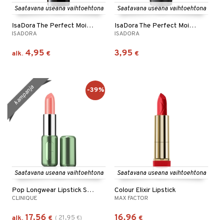
Saatavana useana vaihtoehtona
Saatavana useana vaihtoehtona
IsaDora The Perfect Moisture Lipstick
IsaDora The Perfect Moisture Lipstick Refill
ISADORA
ISADORA
4,95
3,95
alk.
€
€
kampanja
-39%
Saatavana useana vaihtoehtona
Saatavana useana vaihtoehtona
Pop Longwear Lipstick Shine
Colour Elixir Lipstick
CLINIQUE
MAX FACTOR
17,56
16,96
21,95
alk.
€
(
€
)
€