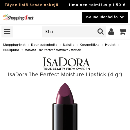
Täydellisiä kesävinkkejä
-
Ilmainen toimitus yli 50 €
Kauneudenhoito
ERKKEJÄ
Kauneudenhoito
M BRANDS
T
Piilolinssit
Shopping4net
»
Kauneudenhoito
»
Naisille
»
Kosmetiikka
»
Huulet
»
Huulipuna
»
IsaDora The Perfect Moisture Lipstick
JAT
Luontaistuotteet
UOTTEITA
Apteekki
IsaDora The Perfect Moisture Lipstick (4 gr)
Fitness
t
Koti & Sisustus
t Set
ito
Lelut, Lapsi & Vauva
jat / Kammat
inkotuotteet
Tuotemerkkejä
skuurit
koistuotteet
lakorut
iikka
Kampanjat
stenlähtö
eruskettavat tuotteet
vakorut
t Set