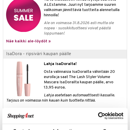
ALEstamme. Juuri nyt tarjoamme suuren
valikoiman jännittäviä tuotteita alennetuilla
hinnoilla!
Ale on voimassa 31.8.2026 asti mutta ole
nopea - suosikkituotteesi voivat päästä
loppumaan!
Näe kaikki ale-löydöt »
IsaDora - ripsiväri kaupan päälle
Lahja IsaDoralta!
Osta valinnaisia IsaDorailta vähintään 20
eurolla ja saat The Lash Styler Volume
Mascara IsaDorailta kaupan päälle, arvo
13,95 euroa.
Lahja asetetaan automaattisesti kassalle.
Tarjous on voimassa niin kauan kuin tuotteita riittää.
Outlet
Rakastatko sinäkin todella hyvää löytöä? Outletistamme löydät
runsaasti tuotteita alennettuun hintaan. Hyödynnä tilaisuus tehdä