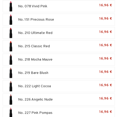
ltenrajausväri
yx
inkosuoja
16,96 €
No. 078 Vivid Pink
mänympärysvoiteet
rumit
makarvat
nique Happy
aihetta Miehille
mien/Huulten Hoito
miväri
nique Happy For Men
nhoito
16,96 €
No. 151 Precious Rose
kkisiveltmit
kastus
16,96 €
No. 210 Ultimate Red
kkivoide
teutus & Soujaus
tevoide
ranajo & Ihonpuhdistus
16,96 €
No. 215 Classic Red
justusvoide
16,96 €
No. 218 Mocha Mauve
kipuna
teri
16,96 €
No. 219 Bare Blush
siväri
16,96 €
No. 222 Light Cocoa
mänrajauskynät
16,96 €
No. 226 Angelic Nude
16,96 €
No. 227 Pink Pompas