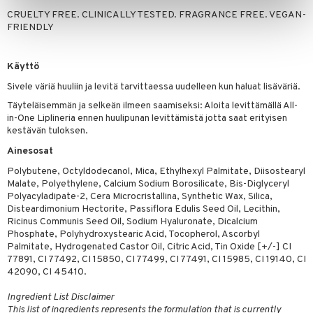
CRUELTY FREE. CLINICALLY TESTED. FRAGRANCE FREE. VEGAN-
FRIENDLY
Käyttö
Sivele väriä huuliin ja levitä tarvittaessa uudelleen kun haluat lisäväriä.
Täyteläisemmän ja selkeän ilmeen saamiseksi: Aloita levittämällä All-
in-One Liplineria ennen huulipunan levittämistä jotta saat erityisen
kestävän tuloksen.
Ainesosat
Polybutene, Octyldodecanol, Mica, Ethylhexyl Palmitate, Diisostearyl
Malate, Polyethylene, Calcium Sodium Borosilicate, Bis-Diglyceryl
Polyacyladipate-2, Cera Microcristallina, Synthetic Wax, Silica,
Disteardimonium Hectorite, Passiflora Edulis Seed Oil, Lecithin,
Ricinus Communis Seed Oil, Sodium Hyaluronate, Dicalcium
Phosphate, Polyhydroxystearic Acid, Tocopherol, Ascorbyl
Palmitate, Hydrogenated Castor Oil, Citric Acid, Tin Oxide [+/-] CI
77891, CI 77492, CI 15850, CI 77499, CI 77491, CI 15985, CI 19140, CI
42090, CI 45410.
Ingredient List Disclaimer
This list of ingredients represents the formulation that is currently