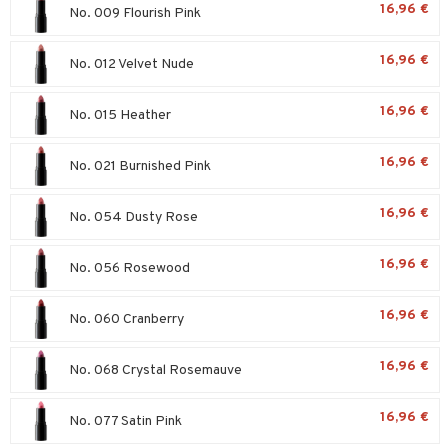
16,96 €
No. 009 Flourish Pink
sienhoito
japakkaukset
dorantit
stenlähtö
sasto
ito
iikkalaukkuja
siväri
ksukynttilät &
koistuotteet
16,96 €
sväri
inkotuotteet
sit
mit
otteita
No. 012 Velvet Nude
onetuoksut
t Set
toaineet
koistuotteet
er shave balm
ko
onhoito
talosuihke
16,96 €
No. 015 Heather
eruskettavat tuotteet
toilu
eruskettavat tuotteet
er shave lotion
inkotuotteet
kojen hoito
16,96 €
kölaitteet
vovoiteet
 de cologne
No. 021 Burnished Pink
dorantit
linssit
vojen poisto
mpoot
metiikkalaukkuja
 de toilette
koistuotteet
UE
16,96 €
No. 054 Dusty Rose
ien hoito
vikkeita
rinta
japakkaukset
eruskettavat tuotteet
e
spalvelu
16,96 €
rinta
japakkaus
No. 056 Rosewood
vojen poisto
 10
 System
ksiä & vastauksia
pytuotteita
amiot
ien hoito
he 1: Puhdistus
ito
16,96 €
No. 060 Cranberry
tuotetta
hkugeelit & saippuat
ranajotuotteet
hkugeelit & saippuat
he 2: Kirkastus
ien- ja Vartalonhoito
 verkkokaupasta
16,96 €
taloöljyt
No. 068 Crystal Rosemauve
ta & Viikset
talovoiteet
he 3: Kosteutus
teudenhoito
likiilto
t
talovoiteet
distaminen
rinta ja naamiot
lipuna
matics Elixir
o
16,96 €
No. 077 Satin Pink
rumit
distus