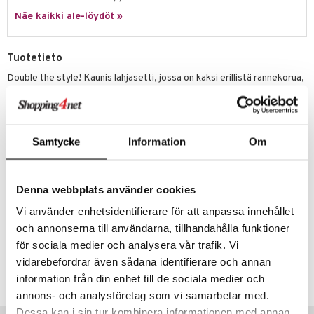
justusvoide
Näe kaikki ale-löydöt »
kipuna
teri
Tuotetieto
siväri
Double the style! Kaunis lahjasetti, jossa on kaksi erillistä rannekorua,
jotka tarjoavat sinulle monia stailausmahdollisuuksia.
mänrajauskynät
Toinen on helmikoru, jossa on fasetoituja lasihelmiä vaaleanpunaisena
ja samppanjan sävyissä, luoden tyylikkään ja vaivattoman ilmeen.
Toinen on kierretty, hopeoitu ketju, joka tuo minimalistisen vivahteen.
Samtycke
Information
Om
Käytä niitä yhdessä saadaksesi unenomaisen kerrostetun tyylin ja
yhdistä mahdollisesti useampiin rannekoruihin saadaksesi
henkilökohtaisen kosketuksen. Täydellinen sinulle, joka rakastat
hillittyä, ylellistä boho-tyyliä, tai huomaavaisena lahjana jollekin
Denna webbplats använder cookies
rakkaallesi.
Vi använder enhetsidentifierare för att anpassa innehållet
Mitat 16,5 cm / 17 cm
och annonserna till användarna, tillhandahålla funktioner
för sociala medier och analysera vår trafik. Vi
Tuotenumero
vidarebefordrar även sådana identifierare och annan
CG254-P8-1-XX-XX
information från din enhet till de sociala medier och
annons- och analysföretag som vi samarbetar med.
Dessa kan i sin tur kombinera informationen med annan