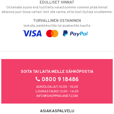
EDULLISET HINNAT
Ostamalla suuria eriä tuotteita varastoomme voimme pitää hinnat
alhaisina juuri Sinua varten! Voit olla varma, että teet löytöjä sivuillamme.
TURVALLINEN OSTAMINEN
laskulla, pankkikortilla tai asiakastilin kautta
SOITA TAI LAITA MEILLE SÄHKÖPOSTIA
0800 9 18486
AUKIOLOAJAT: 10.00 - 16.00
LOUNASTAUKO 13.00 - 14.00
INFO@SHOPPING4NET.COM
ASIAKASPALVELU