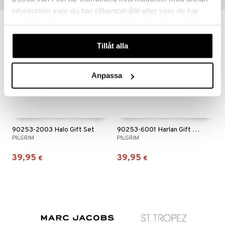
Vinkkejä sinulle
information som du har tillhandahållit eller som de har
samlat in när du har använt deras tjänster. Du godkänner
våra cookies vid fortsatt användande av vår webbplats.
Tillåt alla
Anpassa
90253-2003 Halo Gift Set
90253-6001 Harlan Gift Set
PILGRIM
PILGRIM
39,95
39,95
€
€