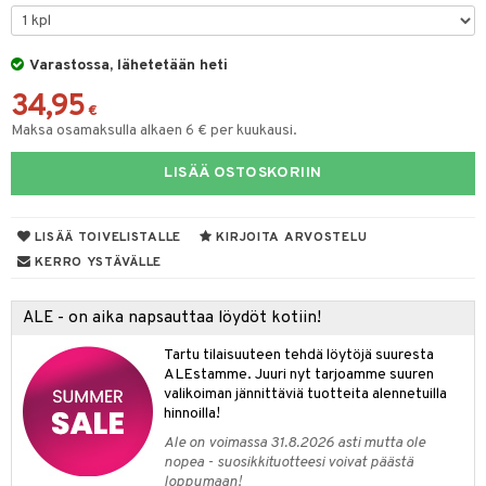
UE
sienhoito
ien hoito
vikkeita
rinta
japakkaukset
eruskettavat tuotteet
e
spalvelu
siväri
rinta
Varastossa, lähetetään heti
japakkaus
vojen poisto
 10
 System
ksiä & vastauksia
34,95
pytuotteita
amiot
ien hoito
€
he 1: Puhdistus
ito
tuotetta
Maksa osamaksulla alkaen 6 € per kuukausi.
hkugeelit & saippuat
ranajotuotteet
hkugeelit & saippuat
he 2: Kirkastus
ien- ja Vartalonhoito
 verkkokaupasta
LISÄÄ OSTOSKORIIN
taloöljyt
ta & Viikset
talovoiteet
he 3: Kosteutus
teudenhoito
likiilto
t
talovoiteet
distaminen
rinta ja naamiot
lipuna
matics Elixir
o
LISÄÄ TOIVELISTALLE
KIRJOITA ARVOSTELU
rumit
distus
ltenrajausväri
yx
KERRO YSTÄVÄLLE
inkosuoja
mänympärysvoiteet
rumit
makarvat
nique Happy
aihetta Miehille
ALE - on aika napsauttaa löydöt kotiin!
mien/Huulten Hoito
miväri
nique Happy For Men
nhoito
Tartu tilaisuuteen tehdä löytöjä suuresta
kkisiveltmit
ALEstamme. Juuri nyt tarjoamme suuren
kastus
valikoiman jännittäviä tuotteita alennetuilla
kkivoide
teutus & Soujaus
hinnoilla!
Ale on voimassa 31.8.2026 asti mutta ole
tevoide
ranajo & Ihonpuhdistus
nopea - suosikkituotteesi voivat päästä
loppumaan!