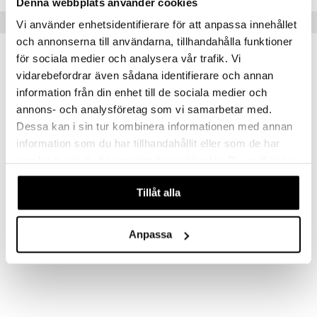
Denna webbplats använder cookies
Vinkkejä sinulle
Vi använder enhetsidentifierare för att anpassa innehållet
och annonserna till användarna, tillhandahålla funktioner
för sociala medier och analysera vår trafik. Vi
vidarebefordrar även sådana identifierare och annan
information från din enhet till de sociala medier och
annons- och analysföretag som vi samarbetar med.
Dessa kan i sin tur kombinera informationen med annan
information som du har tillhandahållit eller som de har
samlat in när du har använt deras tjänster. Du godkänner
våra cookies vid fortsatt användande av vår webbplats.
Tillåt alla
26252-2003 ANDRÉ Earrings
26252-2063 ASLE Earrings
PILGRIM
PILGRIM
Anpassa
19,95
39,95
€
€