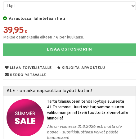
UE
sienhoito
ien hoito
vikkeita
rinta
japakkaukset
eruskettavat tuotteet
e
spalvelu
siväri
rinta
Varastossa, lähetetään heti
japakkaus
vojen poisto
 10
 System
ksiä & vastauksia
39,95
pytuotteita
amiot
ien hoito
€
he 1: Puhdistus
ito
tuotetta
Maksa osamaksulla alkaen 7 € per kuukausi.
hkugeelit & saippuat
ranajotuotteet
hkugeelit & saippuat
he 2: Kirkastus
ien- ja Vartalonhoito
 verkkokaupasta
LISÄÄ OSTOSKORIIN
taloöljyt
ta & Viikset
talovoiteet
he 3: Kosteutus
teudenhoito
likiilto
t
talovoiteet
distaminen
rinta ja naamiot
lipuna
matics Elixir
o
LISÄÄ TOIVELISTALLE
KIRJOITA ARVOSTELU
rumit
distus
ltenrajausväri
yx
KERRO YSTÄVÄLLE
inkosuoja
mänympärysvoiteet
rumit
makarvat
nique Happy
aihetta Miehille
ALE - on aika napsauttaa löydöt kotiin!
mien/Huulten Hoito
miväri
nique Happy For Men
nhoito
Tartu tilaisuuteen tehdä löytöjä suuresta
kkisiveltmit
ALEstamme. Juuri nyt tarjoamme suuren
kastus
valikoiman jännittäviä tuotteita alennetuilla
kkivoide
teutus & Soujaus
hinnoilla!
Ale on voimassa 31.8.2026 asti mutta ole
tevoide
ranajo & Ihonpuhdistus
nopea - suosikkituotteesi voivat päästä
loppumaan!