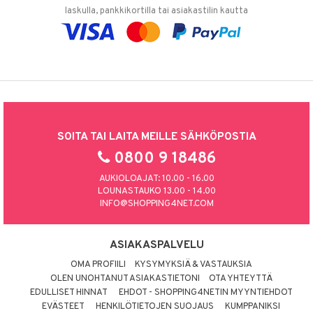
laskulla, pankkikortilla tai asiakastilin kautta
SOITA TAI LAITA MEILLE SÄHKÖPOSTIA
0800 9 18486
AUKIOLOAJAT: 10.00 - 16.00
LOUNASTAUKO 13.00 - 14.00
INFO@SHOPPING4NET.COM
ASIAKASPALVELU
OMA PROFIILI
KYSYMYKSIÄ & VASTAUKSIA
OLEN UNOHTANUT ASIAKASTIETONI
OTA YHTEYTTÄ
EDULLISET HINNAT
EHDOT - SHOPPING4NETIN MYYNTIEHDOT
EVÄSTEET
HENKILÖTIETOJEN SUOJAUS
KUMPPANIKSI