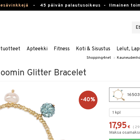
kesävinkkejä
-
45 päivän palautusoikeus -
Ilmainen toim
stuotteet
Apteekki
Fitness
Koti & Sisustus
Lelut, Lap
Shopping4net
»
Kauneudenho
omin Glitter Bracelet
16503-
-40%
17,95
€
(
29
Maksa osamaksul