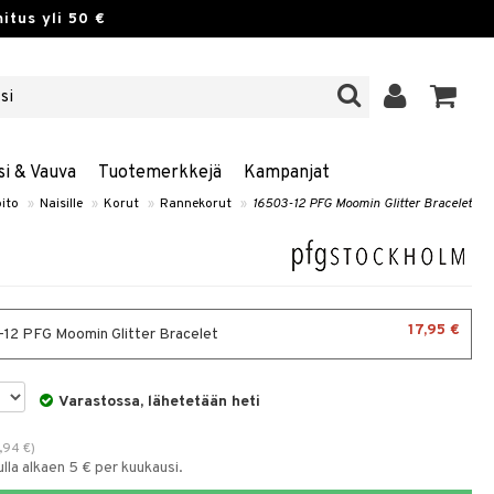
itus yli 50 €
si & Vauva
Tuotemerkkejä
Kampanjat
ito
»
Naisille
»
Korut
»
Rannekorut
»
16503-12 PFG Moomin Glitter Bracelet
17,95 €
12 PFG Moomin Glitter Bracelet
Varastossa, lähetetään heti
,94
€
)
la alkaen 5 € per kuukausi.