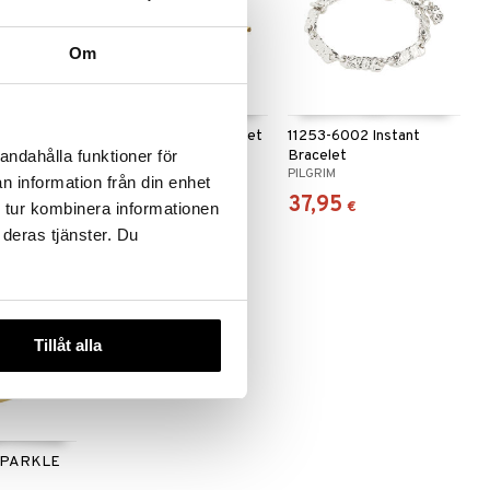
Om
 useana
htona
10261-2002 Air Bracelet
11253-6002 Instant
Bracelet
andahålla funktioner för
PILGRIM
PILGRIM
n information från din enhet
39,95
37,95
€
€
 tur kombinera informationen
 deras tjänster. Du
Tillåt alla
SPARKLE