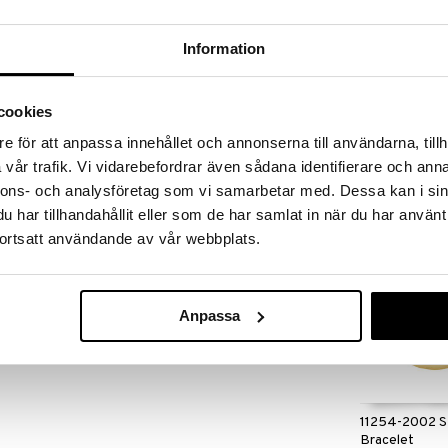
massa 31.8.2026 asti mutta ole nopea -
otteesi voivat päästä loppumaan!
i ale-löydöt »
Information
Saatavana
vaihtoe
cookies
Indie Bracelet
nvärisin lasihelmin, kahdella turkosinvärisellä
e för att anpassa innehållet och annonserna till användarna, tillh
to valkoinen makeanvedenhelmi sekä käsinmaalattu
PILGRIM
vår trafik. Vi vidarebefordrar även sådana identifierare och anna
iipus.
9,95
€
nnons- och analysföretag som vi samarbetar med. Dessa kan i sin
har tillhandahållit eller som de har samlat in när du har använt
ortsatt användande av vår webbplats.
Anpassa
11254-2002 
Bracelet