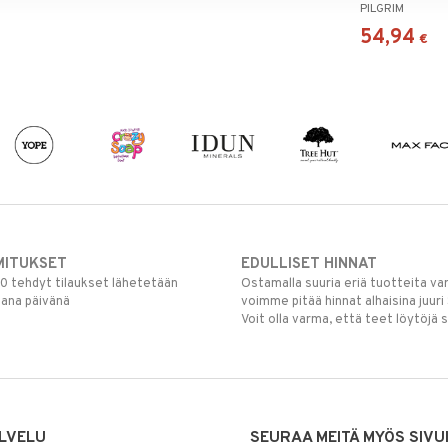
PILGRIM
54,94
€
MITUKSET
EDULLISET HINNAT
00 tehdyt tilaukset lähetetään
Ostamalla suuria eriä tuotteita 
mana päivänä
voimme pitää hinnat alhaisina juuri
Voit olla varma, että teet löytöjä 
LVELU
SEURAA MEITÄ MYÖS SIVU