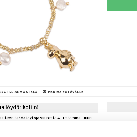
RJOITA ARVOSTELU
KERRO YSTÄVÄLLE
a löydöt kotiin!
isuuteen tehdä löytöjä suuresta ALEstamme. Juuri
mme suuren valikoiman jännittäviä tuotteita
a hinnoilla!