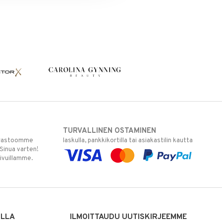
TURVALLINEN OSTAMINEN
varastoomme
laskulla, pankkikortilla tai asiakastilin kautta
 Sinua varten!
sivuillamme.
ILLA
ILMOITTAUDU UUTISKIRJEEMME