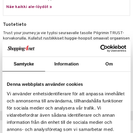
justusvoide
Näe kaikki ale-löydöt »
kipuna
teri
Tuotetieto
siväri
Trust your journey ja vie tyylisi seuraavalle tasolle Pilgrimin TRUST-
korvakoruilla. Kullatut rustiikkiset huggie-hoopsit omaavat orgaanisen
mänrajauskynät
viehätyksen ja käsintehdyn tunteen, joka on täydellinen piristämään
kaikkia asujasi. Helppokäyttöinen napsautuslukko tekee niistä
helppoja stailata liikkeellä ollessa, ja rustiikkinen ilme täydentää
kauden neuleita ja pehmeitä kankaita. Korvakorut on tietoisesti
Samtycke
Information
Om
valmistettu 99% kierrätetystä materiaalista – se on muotia huolella.
Mitat 15 mm halkaisijaltaan
Denna webbplats använder cookies
Tuotenumero
Vi använder enhetsidentifierare för att anpassa innehållet
CG093-P8-1-XX-XX
och annonserna till användarna, tillhandahålla funktioner
för sociala medier och analysera vår trafik. Vi
vidarebefordrar även sådana identifierare och annan
Vinkkejä sinulle
information från din enhet till de sociala medier och
annons- och analysföretag som vi samarbetar med.