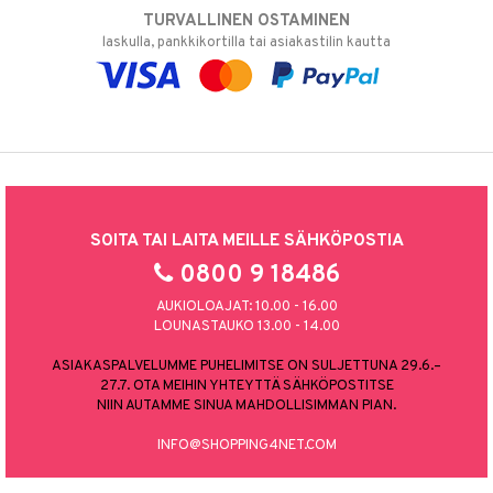
TURVALLINEN OSTAMINEN
laskulla, pankkikortilla tai asiakastilin kautta
SOITA TAI LAITA MEILLE SÄHKÖPOSTIA
0800 9 18486
AUKIOLOAJAT: 10.00 - 16.00
LOUNASTAUKO 13.00 - 14.00
ASIAKASPALVELUMME PUHELIMITSE ON SULJETTUNA 29.6.–
27.7. OTA MEIHIN YHTEYTTÄ SÄHKÖPOSTITSE
NIIN AUTAMME SINUA MAHDOLLISIMMAN PIAN.
INFO@SHOPPING4NET.COM