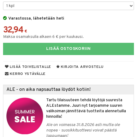
UE
sienhoito
ien hoito
vikkeita
rinta
japakkaukset
eruskettavat tuotteet
e
spalvelu
siväri
rinta
Varastossa, lähetetään heti
japakkaus
vojen poisto
 10
 System
ksiä & vastauksia
32,94
pytuotteita
amiot
ien hoito
€
he 1: Puhdistus
ito
tuotetta
Maksa osamaksulla alkaen 6 € per kuukausi.
hkugeelit & saippuat
ranajotuotteet
hkugeelit & saippuat
he 2: Kirkastus
ien- ja Vartalonhoito
 verkkokaupasta
LISÄÄ OSTOSKORIIN
taloöljyt
ta & Viikset
talovoiteet
he 3: Kosteutus
teudenhoito
likiilto
t
talovoiteet
distaminen
rinta ja naamiot
lipuna
matics Elixir
o
LISÄÄ TOIVELISTALLE
KIRJOITA ARVOSTELU
rumit
distus
ltenrajausväri
yx
KERRO YSTÄVÄLLE
inkosuoja
mänympärysvoiteet
rumit
makarvat
nique Happy
aihetta Miehille
ALE - on aika napsauttaa löydöt kotiin!
mien/Huulten Hoito
miväri
nique Happy For Men
nhoito
Tartu tilaisuuteen tehdä löytöjä suuresta
kkisiveltmit
ALEstamme. Juuri nyt tarjoamme suuren
kastus
valikoiman jännittäviä tuotteita alennetuilla
kkivoide
teutus & Soujaus
hinnoilla!
Ale on voimassa 31.8.2026 asti mutta ole
tevoide
ranajo & Ihonpuhdistus
nopea - suosikkituotteesi voivat päästä
loppumaan!