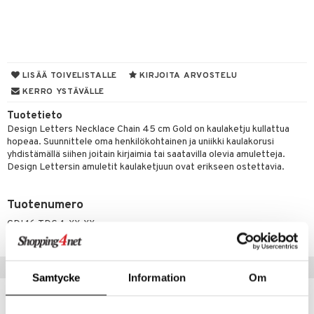
UE
sienhoito
ien hoito
vikkeita
rinta
japakkaukset
eruskettavat tuotteet
e
spalvelu
siväri
rinta
japakkaus
vojen poisto
 10
 System
ksiä & vastauksia
pytuotteita
amiot
ien hoito
he 1: Puhdistus
ito
LISÄÄ TOIVELISTALLE
KIRJOITA ARVOSTELU
tuotetta
hkugeelit & saippuat
ranajotuotteet
KERRO YSTÄVÄLLE
hkugeelit & saippuat
he 2: Kirkastus
ien- ja Vartalonhoito
 verkkokaupasta
taloöljyt
Tuotetieto
ta & Viikset
talovoiteet
he 3: Kosteutus
teudenhoito
likiilto
t
Design Letters Necklace Chain 45 cm Gold on kaulaketju kullattua
talovoiteet
distaminen
hopeaa. Suunnittele oma henkilökohtainen ja uniikki kaulakorusi
rinta ja naamiot
lipuna
matics Elixir
o
yhdistämällä siihen joitain kirjaimia tai saatavilla olevia amuletteja.
rumit
Design Lettersin amuletit kaulaketjuun ovat erikseen ostettavia.
distus
ltenrajausväri
yx
inkosuoja
mänympärysvoiteet
rumit
makarvat
nique Happy
aihetta Miehille
Tuotenumero
mien/Huulten Hoito
miväri
nique Happy For Men
nhoito
CDL16-TDG-1-XX-XX
kkisiveltmit
kastus
kkivoide
Vinkkejä sinulle
teutus & Soujaus
Samtycke
Information
Om
tevoide
ranajo & Ihonpuhdistus
-49%
-44%