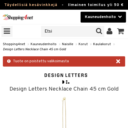
Täydellisiä kesävinkkejä
-
Ilmainen toimitus yli 50 €
Kauneudenhoito
ERKKEJÄ
Kauneudenhoito
M BRANDS
T
Piilolinssit
Shopping4net
»
Kauneudenhoito
»
Naisille
»
Korut
»
Kaulakorut
»
Design Letters Necklace Chain 45 cm Gold
JAT
Luontaistuotteet
×
UOTTEITA
Tuote on poistettu valikoimasta
Apteekki
Fitness
t
Koti & Sisustus
Design Letters Necklace Chain 45 cm Gold
t Set
ito
Lelut, Lapsi & Vauva
jat / Kammat
inkotuotteet
Tuotemerkkejä
skuurit
koistuotteet
ulakorut
Kampanjat
stenlähtö
eruskettavat tuotteet
vakorut