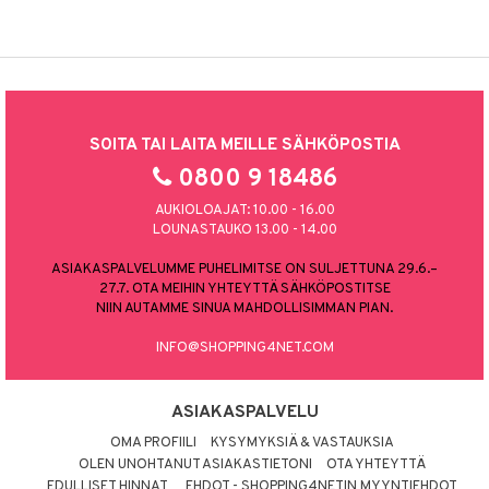
SOITA TAI LAITA MEILLE SÄHKÖPOSTIA
0800 9 18486
AUKIOLOAJAT: 10.00 - 16.00
LOUNASTAUKO 13.00 - 14.00
ASIAKASPALVELUMME PUHELIMITSE ON SULJETTUNA 29.6.–
27.7. OTA MEIHIN YHTEYTTÄ SÄHKÖPOSTITSE
NIIN AUTAMME SINUA MAHDOLLISIMMAN PIAN.
INFO@SHOPPING4NET.COM
ASIAKASPALVELU
OMA PROFIILI
KYSYMYKSIÄ & VASTAUKSIA
OLEN UNOHTANUT ASIAKASTIETONI
OTA YHTEYTTÄ
EDULLISET HINNAT
EHDOT - SHOPPING4NETIN MYYNTIEHDOT