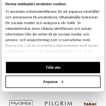
justusvoide
Denna webbplats använder cookies
kipuna
Vi använder enhetsidentifierare för att anpassa innehållet
teri
och annonserna till användarna, tillhandahålla funktioner
för sociala medier och analysera vår trafik. Vi
siväri
vidarebefordrar även sådana identifierare och annan
mänrajauskynät
information från din enhet till de sociala medier och
Saatavana useana vaihtoehtona
Saatavana useana vaihtoehtona
annons- och analysföretag som vi samarbetar med.
Design Letters Archetype Charm 10 mm Gold A-Z
Design Letters Archetype Charm 16 mm Gold A-Z
Dessa kan i sin tur kombinera informationen med annan
DESIGN LETTERS
DESIGN LETTERS
information som du har tillhandahållit eller som de har
samlat in när du har använt deras tjänster. Du godkänner
19,95
31,95
38,96
56,95
alk.
€
(
€
)
alk.
€
(
€
)
våra cookies vid fortsatt användande av vår webbplats.
Tillåt alla
Anpassa