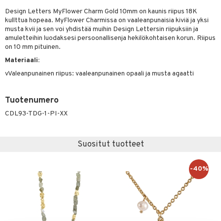
UE
Design Letters MyFlower Charm Gold 10mm on kaunis riipus 18K
sienhoito
ien hoito
vikkeita
rinta
japakkaukset
eruskettavat tuotteet
e
kullttua hopeaa. MyFlower Charmissa on vaaleanpunaisia kiviä ja yksi
spalvelu
siväri
musta kvii ja sen voi yhdistää muihin Design Lettersin riipuksiin ja
rinta
japakkaus
vojen poisto
 10
 System
amuletteihin luodaksesi persoonallisenja hekilökohtaisen korun. Riipus
ksiä & vastauksia
pytuotteita
on 10 mm pituinen.
amiot
ien hoito
he 1: Puhdistus
ito
tuotetta
Materiaali:
hkugeelit & saippuat
ranajotuotteet
hkugeelit & saippuat
he 2: Kirkastus
ien- ja Vartalonhoito
vValeanpunainen riipus: vaaleanpunainen opaali ja musta agaatti
 verkkokaupasta
taloöljyt
ta & Viikset
talovoiteet
he 3: Kosteutus
teudenhoito
likiilto
t
talovoiteet
distaminen
Tuotenumero
rinta ja naamiot
lipuna
matics Elixir
o
CDL93-TDG-1-PI-XX
rumit
distus
ltenrajausväri
yx
inkosuoja
mänympärysvoiteet
rumit
makarvat
nique Happy
aihetta Miehille
Suositut tuotteet
mien/Huulten Hoito
miväri
nique Happy For Men
nhoito
-40%
kkisiveltmit
kastus
kkivoide
teutus & Soujaus
tevoide
ranajo & Ihonpuhdistus