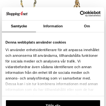
justusvoide
kipuna
teri
12243-2111 TRUST Necklace
16605-07 Moomin Pendant Necklace
siväri
Samtycke
Information
Om
PILGRIM
PFG STOCKHOLM
mänrajauskynät
25,95
28,95
47,95
€
€
(
€
)
Denna webbplats använder cookies
Vi använder enhetsidentifierare för att anpassa innehållet
och annonserna till användarna, tillhandahålla funktioner
för sociala medier och analysera vår trafik. Vi
vidarebefordrar även sådana identifierare och annan
information från din enhet till de sociala medier och
annons- och analysföretag som vi samarbetar med.
Dessa kan i sin tur kombinera informationen med annan
information som du har tillhandahållit eller som de har
samlat in när du har använt deras tjänster. Du godkänner
våra cookies vid fortsatt användande av vår webbplats.
40243-2050 CHARM Star Pendant
40243-6854 CHARM Horoscope Pendant Silver Plated
Tillåt alla