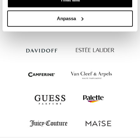
PILGRIM
PILGRIM
24,95
29,94
€
€
Anpassa