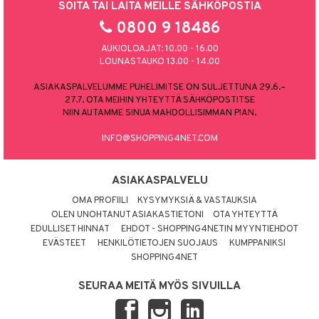
SOITA TAI LAITA MEILLE SÄHKÖPOSTIA
0800 9 18486
AUKIOLOAJAT: 10.00 - 16.00
LOUNASTAUKO 13.00 - 14.00
ASIAKASPALVELUMME PUHELIMITSE ON SULJETTUNA 29.6.–
27.7. OTA MEIHIN YHTEYTTÄ SÄHKÖPOSTITSE
NIIN AUTAMME SINUA MAHDOLLISIMMAN PIAN.
INFO@SHOPPING4NET.COM
ASIAKASPALVELU
OMA PROFIILI
KYSYMYKSIÄ & VASTAUKSIA
OLEN UNOHTANUT ASIAKASTIETONI
OTA YHTEYTTÄ
EDULLISET HINNAT
EHDOT - SHOPPING4NETIN MYYNTIEHDOT
EVÄSTEET
HENKILÖTIETOJEN SUOJAUS
KUMPPANIKSI
SHOPPING4NET
SEURAA MEITÄ MYÖS SIVUILLA