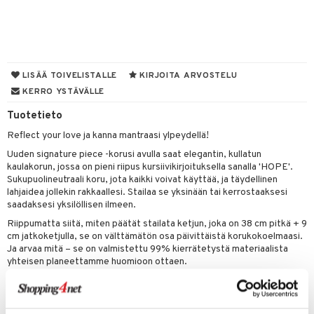
UE
sienhoito
ien hoito
vikkeita
rinta
japakkaukset
eruskettavat tuotteet
e
spalvelu
siväri
rinta
japakkaus
vojen poisto
 10
 System
ksiä & vastauksia
pytuotteita
amiot
ien hoito
he 1: Puhdistus
ito
LISÄÄ TOIVELISTALLE
KIRJOITA ARVOSTELU
tuotetta
hkugeelit & saippuat
ranajotuotteet
KERRO YSTÄVÄLLE
hkugeelit & saippuat
he 2: Kirkastus
ien- ja Vartalonhoito
 verkkokaupasta
taloöljyt
Tuotetieto
ta & Viikset
talovoiteet
he 3: Kosteutus
teudenhoito
likiilto
t
Reflect your love ja kanna mantraasi ylpeydellä!
talovoiteet
distaminen
rinta ja naamiot
lipuna
matics Elixir
o
Uuden signature piece -korusi avulla saat elegantin, kullatun
rumit
kaulakorun, jossa on pieni riipus kursiivikirjoituksella sanalla 'HOPE'.
distus
ltenrajausväri
yx
inkosuoja
Sukupuolineutraali koru, jota kaikki voivat käyttää, ja täydellinen
mänympärysvoiteet
lahjaidea jollekin rakkaallesi. Stailaa se yksinään tai kerrostaaksesi
rumit
makarvat
nique Happy
aihetta Miehille
saadaksesi yksilöllisen ilmeen.
mien/Huulten Hoito
miväri
nique Happy For Men
nhoito
Riippumatta siitä, miten päätät stailata ketjun, joka on 38 cm pitkä + 9
cm jatkoketjulla, se on välttämätön osa päivittäistä korukokoelmaasi.
kkisiveltmit
kastus
Ja arvaa mitä – se on valmistettu 99% kierrätetystä materiaalista
yhteisen planeettamme huomioon ottaen.
kkivoide
teutus & Soujaus
tevoide
ranajo & Ihonpuhdistus
Tuotenumero