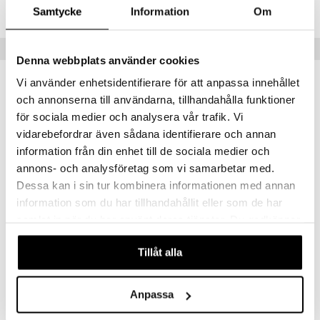
justusvoide
CG122-P8-1-XX-XX
Samtycke
Information
Om
kipuna
Vinkkejä sinulle
teri
Denna webbplats använder cookies
siväri
Vi använder enhetsidentifierare för att anpassa innehållet
mänrajauskynät
och annonserna till användarna, tillhandahålla funktioner
för sociala medier och analysera vår trafik. Vi
vidarebefordrar även sådana identifierare och annan
information från din enhet till de sociala medier och
annons- och analysföretag som vi samarbetar med.
Dessa kan i sin tur kombinera informationen med annan
information som du har tillhandahållit eller som de har
samlat in när du har använt deras tjänster. Du godkänner
54243-2001 LUCK Necklace
54243-2041 LOVE Necklace
våra cookies vid fortsatt användande av vår webbplats.
PILGRIM
PILGRIM
Tillåt alla
39,95
39,95
€
€
Anpassa