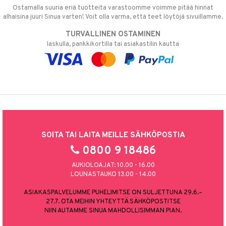
Ostamalla suuria eriä tuotteita varastoomme voimme pitää hinnat
alhaisina juuri Sinua varten! Voit olla varma, että teet löytöjä sivuillamme.
TURVALLINEN OSTAMINEN
laskulla, pankkikortilla tai asiakastilin kautta
SOITA TAI LAITA MEILLE SÄHKÖPOSTIA
0800 9 18486
AUKIOLOAJAT: 10.00 - 16.00
LOUNASTAUKO 13.00 - 14.00
ASIAKASPALVELUMME PUHELIMITSE ON SULJETTUNA 29.6.–
27.7. OTA MEIHIN YHTEYTTÄ SÄHKÖPOSTITSE
NIIN AUTAMME SINUA MAHDOLLISIMMAN PIAN.