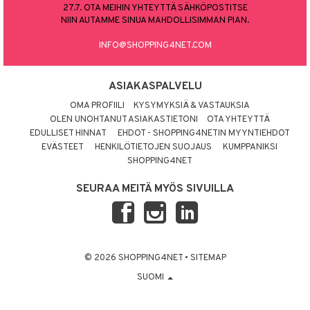
27.7. OTA MEIHIN YHTEYTTÄ SÄHKÖPOSTITSE
NIIN AUTAMME SINUA MAHDOLLISIMMAN PIAN.
INFO@SHOPPING4NET.COM
ASIAKASPALVELU
OMA PROFIILI
KYSYMYKSIÄ & VASTAUKSIA
OLEN UNOHTANUT ASIAKASTIETONI
OTA YHTEYTTÄ
EDULLISET HINNAT
EHDOT - SHOPPING4NETIN MYYNTIEHDOT
EVÄSTEET
HENKILÖTIETOJEN SUOJAUS
KUMPPANIKSI
SHOPPING4NET
SEURAA MEITÄ MYÖS SIVUILLA
© 2026 SHOPPING4NET
•
SITEMAP
SUOMI