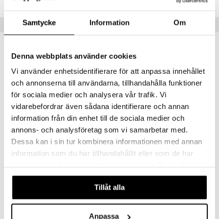
justusvoide
kipuna
Samtycke
Information
Om
Vinkkejä sinulle
teri
-32%
siväri
Denna webbplats använder cookies
mänrajauskynät
Vi använder enhetsidentifierare för att anpassa innehållet
och annonserna till användarna, tillhandahålla funktioner
för sociala medier och analysera vår trafik. Vi
vidarebefordrar även sådana identifierare och annan
information från din enhet till de sociala medier och
annons- och analysföretag som vi samarbetar med.
Dessa kan i sin tur kombinera informationen med annan
40243-2050 CHARM Star Pendant
40243-2051 CHARM Heart Pendant
information som du har tillhandahållit eller som de har
PILGRIM
PILGRIM
samlat in när du har använt deras tjänster. Du godkänner
24,95
16,95
24,95
våra cookies vid fortsatt användande av vår webbplats.
€
€
(
€
)
Tillåt alla
Anpassa