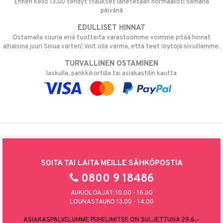
Ennen kello 13.00 tehdyt tilaukset lähetetään normaalisti samana
päivänä
EDULLISET HINNAT
Ostamalla suuria eriä tuotteita varastoomme voimme pitää hinnat
alhaisina juuri Sinua varten! Voit olla varma, että teet löytöjä sivuillamme.
TURVALLINEN OSTAMINEN
laskulla, pankkikortilla tai asiakastilin kautta
SOITA TAI LAITA MEILLE SÄHKÖPOSTIA
0800 9 18486
AUKIOLOAJAT: 10.00 - 16.00
LOUNASTAUKO 13.00 - 14.00
ASIAKASPALVELUMME PUHELIMITSE ON SULJETTUNA 29.6.–