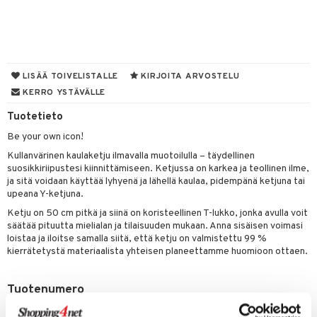
UE
sienhoito
ien hoito
vikkeita
rinta
japakkaukset
eruskettavat tuotteet
e
spalvelu
siväri
rinta
japakkaus
vojen poisto
 10
 System
ksiä & vastauksia
pytuotteita
amiot
ien hoito
he 1: Puhdistus
ito
LISÄÄ TOIVELISTALLE
KIRJOITA ARVOSTELU
tuotetta
hkugeelit & saippuat
ranajotuotteet
KERRO YSTÄVÄLLE
hkugeelit & saippuat
he 2: Kirkastus
ien- ja Vartalonhoito
 verkkokaupasta
taloöljyt
Tuotetieto
ta & Viikset
talovoiteet
he 3: Kosteutus
teudenhoito
likiilto
t
Be your own icon!
talovoiteet
distaminen
rinta ja naamiot
lipuna
matics Elixir
o
Kullanvärinen kaulaketju ilmavalla muotoilulla – täydellinen
rumit
suosikkiriipustesi kiinnittämiseen. Ketjussa on karkea ja teollinen ilme,
distus
ltenrajausväri
yx
inkosuoja
ja sitä voidaan käyttää lyhyenä ja lähellä kaulaa, pidempänä ketjuna tai
mänympärysvoiteet
upeana Y-ketjuna.
rumit
makarvat
nique Happy
aihetta Miehille
Ketju on 50 cm pitkä ja siinä on koristeellinen T-lukko, jonka avulla voit
mien/Huulten Hoito
miväri
nique Happy For Men
nhoito
säätää pituutta mielialan ja tilaisuuden mukaan. Anna sisäisen voimasi
loistaa ja iloitse samalla siitä, että ketju on valmistettu 99 %
kkisiveltmit
kastus
kierrätetystä materiaalista yhteisen planeettamme huomioon ottaen.
kkivoide
teutus & Soujaus
Tuotenumero
tevoide
ranajo & Ihonpuhdistus
CG107-P8-1-XX-XX