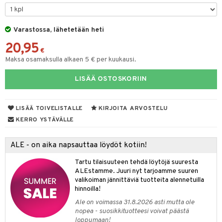
UE
sienhoito
ien hoito
vikkeita
rinta
japakkaukset
eruskettavat tuotteet
e
spalvelu
siväri
rinta
Varastossa, lähetetään heti
japakkaus
vojen poisto
 10
 System
ksiä & vastauksia
20,95
pytuotteita
amiot
ien hoito
€
he 1: Puhdistus
ito
tuotetta
Maksa osamaksulla alkaen 5 € per kuukausi.
hkugeelit & saippuat
ranajotuotteet
hkugeelit & saippuat
he 2: Kirkastus
ien- ja Vartalonhoito
 verkkokaupasta
LISÄÄ OSTOSKORIIN
taloöljyt
ta & Viikset
talovoiteet
he 3: Kosteutus
teudenhoito
likiilto
t
talovoiteet
distaminen
rinta ja naamiot
lipuna
matics Elixir
o
LISÄÄ TOIVELISTALLE
KIRJOITA ARVOSTELU
rumit
distus
ltenrajausväri
yx
KERRO YSTÄVÄLLE
inkosuoja
mänympärysvoiteet
rumit
makarvat
nique Happy
aihetta Miehille
ALE - on aika napsauttaa löydöt kotiin!
mien/Huulten Hoito
miväri
nique Happy For Men
nhoito
Tartu tilaisuuteen tehdä löytöjä suuresta
kkisiveltmit
ALEstamme. Juuri nyt tarjoamme suuren
kastus
valikoiman jännittäviä tuotteita alennetuilla
kkivoide
teutus & Soujaus
hinnoilla!
Ale on voimassa 31.8.2026 asti mutta ole
tevoide
ranajo & Ihonpuhdistus
nopea - suosikkituotteesi voivat päästä
loppumaan!