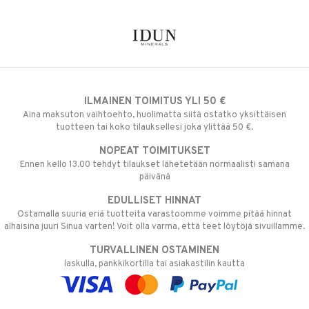
ILMAINEN TOIMITUS YLI 50 €
Aina maksuton vaihtoehto, huolimatta siitä ostatko yksittäisen
tuotteen tai koko tilauksellesi joka ylittää 50 €.
NOPEAT TOIMITUKSET
Ennen kello 13.00 tehdyt tilaukset lähetetään normaalisti samana
päivänä
EDULLISET HINNAT
Ostamalla suuria eriä tuotteita varastoomme voimme pitää hinnat
alhaisina juuri Sinua varten! Voit olla varma, että teet löytöjä sivuillamme.
TURVALLINEN OSTAMINEN
laskulla, pankkikortilla tai asiakastilin kautta