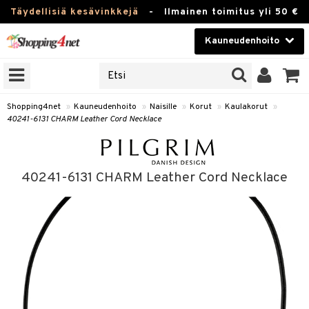
Täydellisiä kesävinkkejä
-
Ilmainen toimitus yli 50 €
Kauneudenhoito
ERKKEJÄ
Kauneudenhoito
M BRANDS
T
Piilolinssit
Shopping4net
»
Kauneudenhoito
»
Naisille
»
Korut
»
Kaulakorut
»
40241-6131 CHARM Leather Cord Necklace
JAT
Luontaistuotteet
UOTTEITA
Apteekki
40241-6131 CHARM Leather Cord Necklace
Fitness
t
Koti & Sisustus
t Set
ito
Lelut, Lapsi & Vauva
jat / Kammat
inkotuotteet
Tuotemerkkejä
skuurit
koistuotteet
ulakorut
Kampanjat
stenlähtö
eruskettavat tuotteet
vakorut