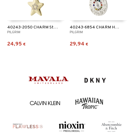
40243-2050 CHARM Star Pendant
40243-6854 CHARM Horoscope Pendant Silver Plated
PILGRIM
PILGRIM
24,95
29,94
€
€