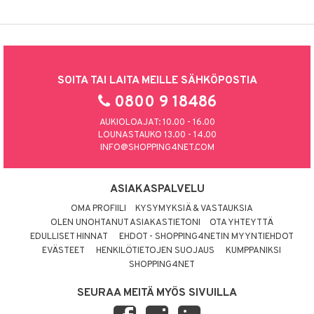
SOITA TAI LAITA MEILLE SÄHKÖPOSTIA
0800 9 18486
AUKIOLOAJAT: 10.00 - 16.00
LOUNASTAUKO 13.00 - 14.00
INFO@SHOPPING4NET.COM
ASIAKASPALVELU
OMA PROFIILI
KYSYMYKSIÄ & VASTAUKSIA
OLEN UNOHTANUT ASIAKASTIETONI
OTA YHTEYTTÄ
EDULLISET HINNAT
EHDOT - SHOPPING4NETIN MYYNTIEHDOT
EVÄSTEET
HENKILÖTIETOJEN SUOJAUS
KUMPPANIKSI
SHOPPING4NET
SEURAA MEITÄ MYÖS SIVUILLA