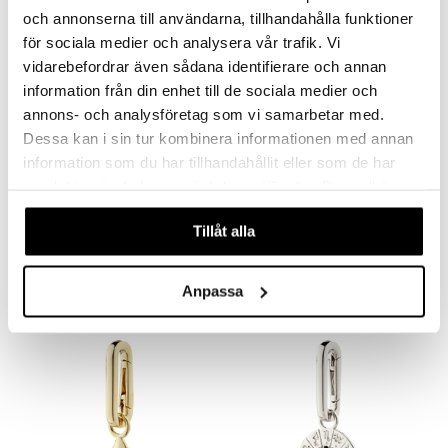
-40%
och annonserna till användarna, tillhandahålla funktioner
för sociala medier och analysera vår trafik. Vi
vidarebefordrar även sådana identifierare och annan
information från din enhet till de sociala medier och
annons- och analysföretag som vi samarbetar med.
Dessa kan i sin tur kombinera informationen med annan
information som du har tillhandahållit eller som de har
samlat in när du har använt deras tjänster. Du godkänner
12243-2111 TRUST Necklace
16605-07 Moomin Pendant Necklace
våra cookies vid fortsatt användande av vår webbplats.
PILGRIM
PFG STOCKHOLM
Tillåt alla
25,95
28,95
47,95
€
€
(
€
)
Anpassa