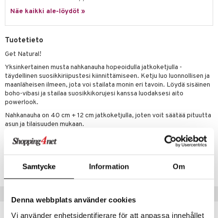
justusvoide
Näe kaikki ale-löydöt »
kipuna
teri
Tuotetieto
siväri
Get Natural!
mänrajauskynät
Yksinkertainen musta nahkanauha hopeoidulla jatkoketjulla -
täydellinen suosikkiriipustesi kiinnittämiseen. Ketju luo luonnollisen ja
maanläheisen ilmeen, jota voi stailata monin eri tavoin. Löydä sisäinen
boho-vibasi ja stailaa suosikkikorujesi kanssa luodaksesi aito
powerlook.
Nahkanauha on 40 cm + 12 cm jatkoketjulla, joten voit säätää pituutta
asun ja tilaisuuden mukaan.
Tuotenumero
CG027-P8-1-XX-XX
Samtycke
Information
Om
Suositut tuotteet
Denna webbplats använder cookies
Vi använder enhetsidentifierare för att anpassa innehållet