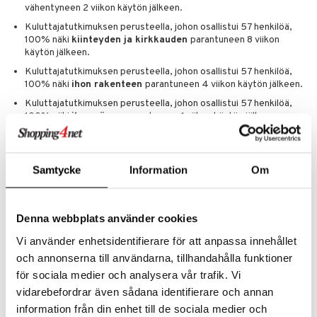
vähentyneen 2 viikon käytön jälkeen.
Kuluttajatutkimuksen perusteella, johon osallistui 57 henkilöä,
100% näki
kiinteyden ja kirkkauden
parantuneen 8 viikon
käytön jälkeen.
Kuluttajatutkimuksen perusteella, johon osallistui 57 henkilöä,
100% näki
ihon rakenteen
parantuneen 4 viikon käytön jälkeen.
Kuluttajatutkimuksen perusteella, johon osallistui 57 henkilöä,
100% näki
ihon sävyn
parantuneen 1 viikon käytön jälkeen.
Käyttö
Kierrä kapselia kaksi kertaa, purista pieni määrä seerumia
Samtycke
Information
Om
sormenpäihin ja levitä tasaisesti kasvoille ja kaulalle aamulla ja/tai illalla
ennen kosteusvoiteen ja/tai SPF-kosteusvoiteen levittämistä.
Ainesosat
Denna webbplats använder cookies
CYCLOPENTASILOXANE, DIMETHICONE, C12-15 ALKYL
BENZOATE, VINYL DIMETHICONE/METHICONE SILSESQUIOXANE
Vi använder enhetsidentifierare för att anpassa innehållet
CROSSPOLYMER, DIISOPROPYL ADIPATE, DIMETHICONE/VINYL
och annonserna till användarna, tillhandahålla funktioner
DIMETHICONE CROSSPOLYMER, DIMETHICONE
för sociala medier och analysera vår trafik. Vi
CROSSPOLYMER, BISABOLOL, BUTYROSPERMUM PARKII (SHEA)
BUTTER, C18-36 ACID GLYCOL ESTER, C18-36 ACID
vidarebefordrar även sådana identifierare och annan
TRIGLYCERIDE, CERAMIDE NP, COLLOIDAL OATMEAL,
information från din enhet till de sociala medier och
FARNESOL, GLYCINE SOJA (SOYBEAN) OIL,