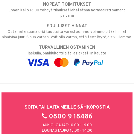
NOPEAT TOIMITUKSET
Ennen kello 13.00 tehdyt tilaukset lähetetään normaalisti samana
päivänä
EDULLISET HINNAT
Ostamalla suuria eriä tuotteita varastoomme voimme pitää hinnat
alhaisina juuri Sinua varten! Voit olla varma, että teet löytöjä sivuillamme.
TURVALLINEN OSTAMINEN
laskulla, pankkikortilla tai asiakastilin kautta
SOITA TAI LAITA MEILLE SÄHKÖPOSTIA
0800 9 18486
AUKIOLOAJAT: 10.00 - 16.00
LOUNASTAUKO 13.00 - 14.00