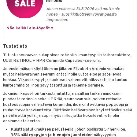
likiilto
t
hinnoilla!
talovoiteet
distaminen
Ale on voimassa 31.8.2026 asti mutta ole
rinta ja naamiot
lipuna
matics Elixir
o
nopea - suosikkituotteesi voivat päästä
rumit
loppumaan!
distus
ltenrajausväri
yx
inkosuoja
Näe kaikki ale-löydöt »
mänympärysvoiteet
rumit
makarvat
nique Happy
aihetta Miehille
mien/Huulten Hoito
miväri
nique Happy For Men
nhoito
Tuotetieto
kkisiveltmit
kastus
Tutustu seuraavan sukupolven retinoliin ilman tyypillistä ihoreaktiota,
UUSI RETINOL + HPR Ceramide Capsules -seerumi.
kkivoide
teutus & Soujaus
Jo ensimmäisen käyttökerran jälkeen Elizabeth Ardenin voimakas
tevoide
ranajo & Ihonpuhdistus
mutta hellävarainen seerumi antaa iholle uutta eloa ja säteilevää
hehkua. Viikossa rypyt ja huokoset vähenevät näkyvästi, iho tuntuu
justusvoide
kiinteämmältä, ihon sävy tasoittuu ja rakenne paranee.
Jokainen kapseli on tarkasti mitattu ja sisältää tarkan annoksen
kipuna
puhdasta retinolia sekä HPR:ää, seuraavan sukupolven retinolia,
teri
kosteussuojaa vahvistavia keramidia, ihoa kiinteyttäviä peptidejä ja
rauhoittavia kasviuutteita. Riittävän hellävarainen käytettäväksi sekä
siväri
päivällä että yöllä, ja sopii myös niille, jotka kokeilevat retinolia
ensimmäistä kertaa.
mänrajauskynät
Kuluttajatutkimuksen perusteella, johon osallistui 57 henkilöä,
95% näki
ryppyjen ja hienojen juonteiden
näkyvyyden