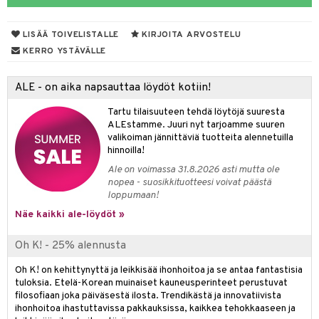
muksia
likiilto
o
 de parfum
i & Lapset
LISÄÄ TOIVELISTALLE
KIRJOITA ARVOSTELU
lipuna
nzer & Highlighter
nnet
 de toilette
inkotuotteet
t
KERRO YSTÄVÄLLE
lirasva
kkivoide
okynnet
t tarvikkeet
japakkaukset
dorantit
stenlähtö
sasto
ito
iikkalaukkuja
ALE - on aika napsauttaa löydöt kotiin!
auskynä
tevoide
sien hoito
kkaus
mät
ksukynttilät &
koistuotteet
sväri
inkotuotteet
sit
mit
otteita
onetuoksut
Tartu tilaisuuteen tehdä löytöjä suuresta
kipuna
silakanpoisto
ut
liner / Kajaali
t Set
toaineet
koistuotteet
er shave balm
ko
onhoito
ALEstamme. Juuri nyt tarjoamme suuren
talosuihke
valikoiman jännittäviä tuotteita alennetuilla
mer
silakat
setit
oripset
eruskettavat tuotteet
toilu
eruskettavat tuotteet
er shave lotion
inkotuotteet
hinnoilla!
teri
vikkeet
makarvat
kojen hoito
kölaitteet
vovoiteet
 de cologne
dorantit
linssit
Ale on voimassa 31.8.2026 asti mutta ole
nopea - suosikkituotteesi voivat päästä
ytetty Päivävoide
mivärit
vojen poisto
mpoot
metiikkalaukkuja
 de toilette
koistuotteet
UE
loppumaan!
sienhoito
ien hoito
vikkeita
Näe kaikki ale-löydöt »
rinta
japakkaukset
eruskettavat tuotteet
e
spalvelu
siväri
rinta
japakkaus
vojen poisto
 10
 System
Oh K! - 25% alennusta
ksiä & vastauksia
pytuotteita
amiot
ien hoito
he 1: Puhdistus
ito
Oh K! on kehittynyttä ja leikkisää ihonhoitoa ja se antaa fantastisia
tuotetta
tuloksia. Etelä-Korean muinaiset kauneusperinteet perustuvat
hkugeelit & saippuat
ranajotuotteet
hkugeelit & saippuat
he 2: Kirkastus
ien- ja Vartalonhoito
filosofiaan joka päiväsestä ilosta. Trendikästä ja innovatiivista
 verkkokaupasta
ihonhoitoa ihastuttavissa pakkauksissa, kaikkea tehokkaaseen ja
taloöljyt
ta & Viikset
talovoiteet
he 3: Kosteutus
teudenhoito