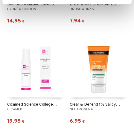
Bamboo Relaxing Lavender Eye Pillow
Brushworks Breakout Barrier Spot Patches
HYDRÉA LONDON
BRUSHWORKS
14,95
7,94
€
€
Cicamed Science Collagen Boost Mask
Clear & Defend 1% Salicylic Acid 2in1 Wash Mask
CICAMED
NEUTROGENA
19,95
6,95
€
€