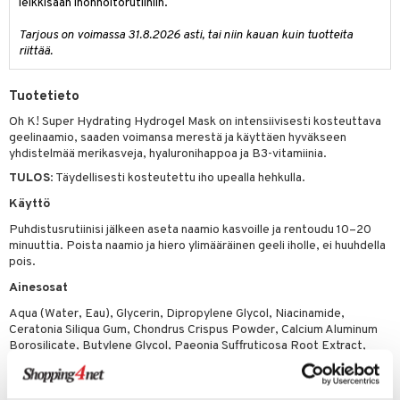
likiilto
t
leikkisään ihonhoitorutiiniin.
talovoiteet
distaminen
rinta ja naamiot
lipuna
matics Elixir
o
Tarjous on voimassa 31.8.2026 asti, tai niin kauan kuin tuotteita
riittää.
rumit
distus
ltenrajausväri
yx
inkosuoja
mänympärysvoiteet
rumit
makarvat
nique Happy
aihetta Miehille
Tuotetieto
mien/Huulten Hoito
miväri
nique Happy For Men
Oh K! Super Hydrating Hydrogel Mask on intensiivisesti kosteuttava
nhoito
geelinaamio, saaden voimansa merestä ja käyttäen hyväkseen
kkisiveltmit
kastus
yhdistelmää merikasveja, hyaluronihappoa ja B3-vitamiinia.
TULOS
: Täydellisesti kosteutettu iho upealla hehkulla.
kkivoide
teutus & Soujaus
Käyttö
tevoide
ranajo & Ihonpuhdistus
Puhdistusrutiinisi jälkeen aseta naamio kasvoille ja rentoudu 10–20
justusvoide
minuuttia. Poista naamio ja hiero ylimääräinen geeli iholle, ei huuhdella
pois.
kipuna
Ainesosat
teri
Aqua (Water, Eau), Glycerin, Dipropylene Glycol, Niacinamide,
Ceratonia Siliqua Gum, Chondrus Crispus Powder, Calcium Aluminum
siväri
Borosilicate, Butylene Glycol, Paeonia Suffruticosa Root Extract,
Centella Asiatica Extract, Cellulose Gum, Polyacrylate-13, 1,2-
mänrajauskynät
Hexanediol, Titanium Dioxide, Sodium Hyaluronate, Chamomilla
Recutita (Matricaria) Flower Extract, Polyisobutene, Glyceryl