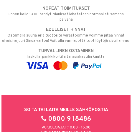
NOPEAT TOIMITUKSET
Ennen kello 13.00 tehdyt tilaukset lähetetään normaalisti samana
päivänä
EDULLISET HINNAT
Ostamalla suuria eriä tuotteita varastoomme voimme pitää hinnat
alhaisina juuri Sinua varten! Voit olla varma, että teet löytöjä sivuillamme.
TURVALLINEN OSTAMINEN
laskulla, pankkikortilla tai asiakastilin kautta
SOITA TAI LAITA MEILLE SÄHKÖPOSTIA
0800 9 18486
AUKIOLOAJAT: 10.00 - 16.00