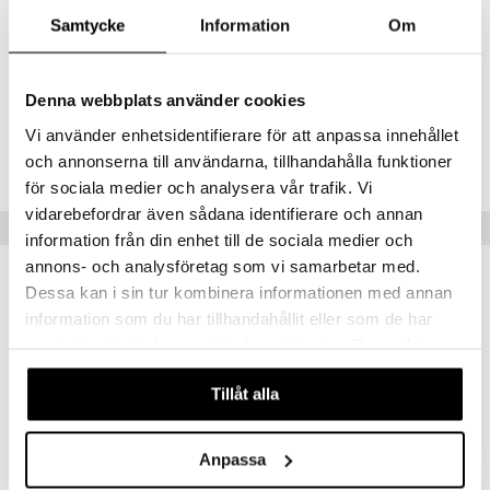
Caprylate, Polysorbate 20, Adenosine, Ethylhexylglycerin, Silica,
Samtycke
Information
Om
Sorbitan Isostearate, Tin Oxide, Hamamelis Virginiana (Witch Hazel)
Leaf Extract, Magnesium Ascorbyl Phosphate, Hyaluronic Acid,
Laminaria Japonica Extract, Disodium EDTA, Parfum (Fragrance)
Denna webbplats använder cookies
Tuotenumero
Vi använder enhetsidentifierare för att anpassa innehållet
COK06-OS-25-XX-XX
och annonserna till användarna, tillhandahålla funktioner
för sociala medier och analysera vår trafik. Vi
vidarebefordrar även sådana identifierare och annan
Suositut tuotteet
information från din enhet till de sociala medier och
annons- och analysföretag som vi samarbetar med.
Dessa kan i sin tur kombinera informationen med annan
information som du har tillhandahållit eller som de har
samlat in när du har använt deras tjänster. Du godkänner
våra cookies vid fortsatt användande av vår webbplats.
Tillåt alla
Anpassa