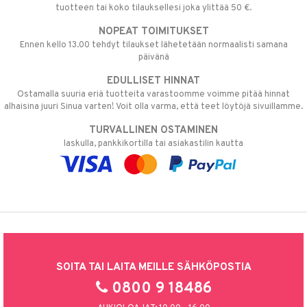
tuotteen tai koko tilauksellesi joka ylittää 50 €.
NOPEAT TOIMITUKSET
Ennen kello 13.00 tehdyt tilaukset lähetetään normaalisti samana
päivänä
EDULLISET HINNAT
Ostamalla suuria eriä tuotteita varastoomme voimme pitää hinnat
alhaisina juuri Sinua varten! Voit olla varma, että teet löytöjä sivuillamme.
TURVALLINEN OSTAMINEN
laskulla, pankkikortilla tai asiakastilin kautta
SOITA TAI LAITA MEILLE SÄHKÖPOSTIA
0800 9 18486