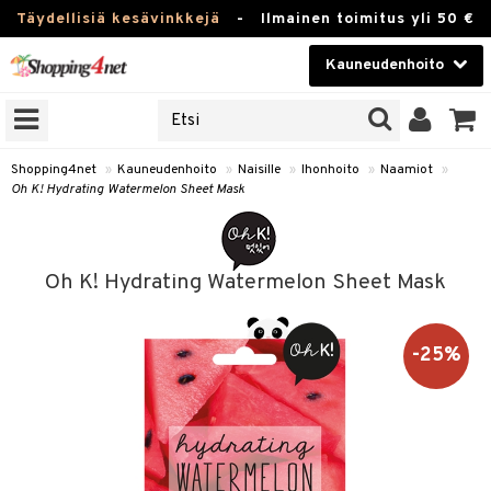
Täydellisiä kesävinkkejä
-
Ilmainen toimitus yli 50 €
Kauneudenhoito
ERKKEJÄ
Kauneudenhoito
M BRANDS
T
Piilolinssit
Shopping4net
»
Kauneudenhoito
»
Naisille
»
Ihonhoito
»
Naamiot
»
Oh K! Hydrating Watermelon Sheet Mask
JAT
Luontaistuotteet
UOTTEITA
Apteekki
Oh K! Hydrating Watermelon Sheet Mask
Fitness
t
Koti & Sisustus
-25%
t Set
ito
Lelut, Lapsi & Vauva
jat / Kammat
inkotuotteet
Tuotemerkkejä
skuurit
koistuotteet
Kampanjat
stenlähtö
eruskettavat tuotteet