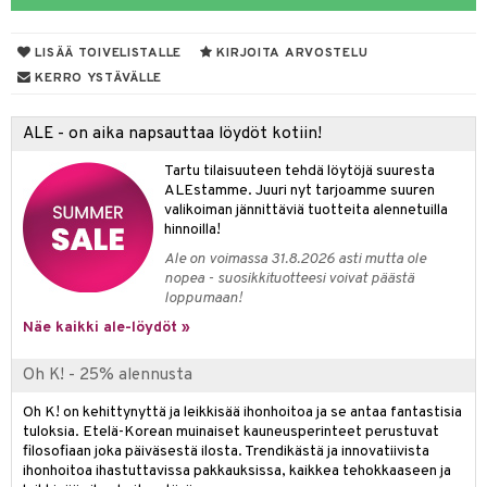
muksia
likiilto
o
 de parfum
i & Lapset
LISÄÄ TOIVELISTALLE
KIRJOITA ARVOSTELU
lipuna
nzer & Highlighter
nnet
 de toilette
inkotuotteet
t
KERRO YSTÄVÄLLE
lirasva
kkivoide
okynnet
t tarvikkeet
japakkaukset
dorantit
stenlähtö
sasto
ito
iikkalaukkuja
ALE - on aika napsauttaa löydöt kotiin!
auskynä
tevoide
sien hoito
kkaus
mät
ksukynttilät &
koistuotteet
sväri
inkotuotteet
sit
mit
otteita
onetuoksut
Tartu tilaisuuteen tehdä löytöjä suuresta
kipuna
silakanpoisto
ut
liner / Kajaali
t Set
toaineet
koistuotteet
er shave balm
ko
onhoito
ALEstamme. Juuri nyt tarjoamme suuren
talosuihke
valikoiman jännittäviä tuotteita alennetuilla
mer
silakat
setit
oripset
eruskettavat tuotteet
toilu
eruskettavat tuotteet
er shave lotion
inkotuotteet
hinnoilla!
teri
vikkeet
makarvat
kojen hoito
kölaitteet
vovoiteet
 de cologne
dorantit
linssit
Ale on voimassa 31.8.2026 asti mutta ole
nopea - suosikkituotteesi voivat päästä
ytetty Päivävoide
mivärit
vojen poisto
mpoot
metiikkalaukkuja
 de toilette
koistuotteet
UE
loppumaan!
sienhoito
ien hoito
vikkeita
Näe kaikki ale-löydöt »
rinta
japakkaukset
eruskettavat tuotteet
e
spalvelu
siväri
rinta
japakkaus
vojen poisto
 10
 System
Oh K! - 25% alennusta
ksiä & vastauksia
pytuotteita
amiot
ien hoito
he 1: Puhdistus
ito
Oh K! on kehittynyttä ja leikkisää ihonhoitoa ja se antaa fantastisia
tuotetta
tuloksia. Etelä-Korean muinaiset kauneusperinteet perustuvat
hkugeelit & saippuat
ranajotuotteet
hkugeelit & saippuat
he 2: Kirkastus
ien- ja Vartalonhoito
filosofiaan joka päiväsestä ilosta. Trendikästä ja innovatiivista
 verkkokaupasta
ihonhoitoa ihastuttavissa pakkauksissa, kaikkea tehokkaaseen ja
taloöljyt
ta & Viikset
talovoiteet
he 3: Kosteutus
teudenhoito