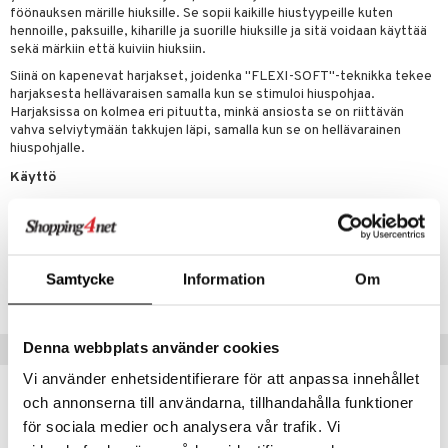
föönauksen märille hiuksille. Se sopii kaikille hiustyypeille kuten
 verkkokaupasta
taloöljyt
ta & Viikset
talovoiteet
he 3: Kosteutus
hennoille, paksuille, kiharille ja suorille hiuksille ja sitä voidaan käyttää
teudenhoito
likiilto
t
sekä märkiin että kuiviin hiuksiin.
talovoiteet
distaminen
rinta ja naamiot
lipuna
matics Elixir
o
Siinä on kapenevat harjakset, joidenka "FLEXI-SOFT"-teknikka tekee
rumit
harjaksesta hellävaraisen samalla kun se stimuloi hiuspohjaa.
distus
ltenrajausväri
yx
inkosuoja
Harjaksissa on kolmea eri pituutta, minkä ansiosta se on riittävän
mänympärysvoiteet
vahva selviytymään takkujen läpi, samalla kun se on hellävarainen
rumit
makarvat
nique Happy
aihetta Miehille
hiuspohjalle.
mien/Huulten Hoito
miväri
nique Happy For Men
nhoito
Käyttö
kkisiveltmit
Käytä harjaa föönatessasi saadaksesi joustavempaa muotoilua.
kastus
kkivoide
teutus & Soujaus
Tuotenumero
tevoide
ranajo & Ihonpuhdistus
Samtycke
Information
Om
CBW05-D8-1-XX-XX
justusvoide
kipuna
Denna webbplats använder cookies
Suositut tuotteet
teri
Vi använder enhetsidentifierare för att anpassa innehållet
och annonserna till användarna, tillhandahålla funktioner
siväri
för sociala medier och analysera vår trafik. Vi
mänrajauskynät