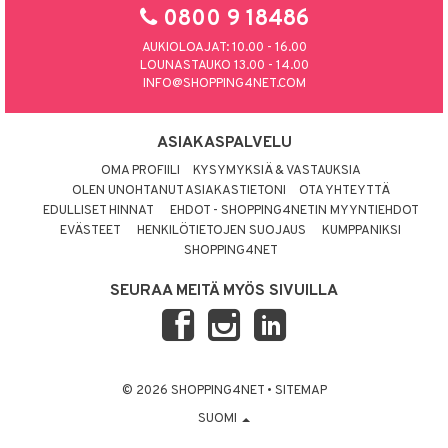
0800 9 18486
AUKIOLOAJAT: 10.00 - 16.00
LOUNASTAUKO 13.00 - 14.00
INFO@SHOPPING4NET.COM
ASIAKASPALVELU
OMA PROFIILI
KYSYMYKSIÄ & VASTAUKSIA
OLEN UNOHTANUT ASIAKASTIETONI
OTA YHTEYTTÄ
EDULLISET HINNAT
EHDOT - SHOPPING4NETIN MYYNTIEHDOT
EVÄSTEET
HENKILÖTIETOJEN SUOJAUS
KUMPPANIKSI
SHOPPING4NET
SEURAA MEITÄ MYÖS SIVUILLA
© 2026 SHOPPING4NET
•
SITEMAP
SUOMI