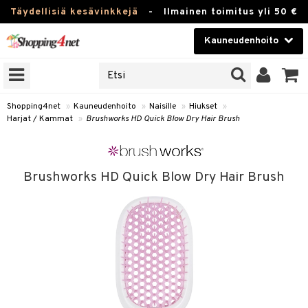
Täydellisiä kesävinkkejä
-
Ilmainen toimitus yli 50 €
Kauneudenhoito
ERKKEJÄ
Kauneudenhoito
M BRANDS
T
Piilolinssit
Shopping4net
»
Kauneudenhoito
»
Naisille
»
Hiukset
»
Harjat / Kammat
»
Brushworks HD Quick Blow Dry Hair Brush
JAT
Luontaistuotteet
UOTTEITA
Apteekki
Brushworks HD Quick Blow Dry Hair Brush
Fitness
t
Koti & Sisustus
t Set
Lelut, Lapsi & Vauva
rjat / Kammat
Tuotemerkkejä
skuurit
Kampanjat
stenlähtö