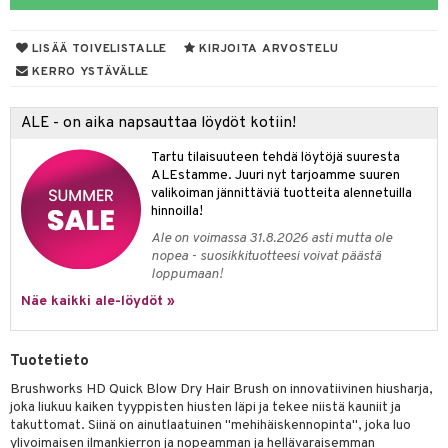
vojen poisto
nekorut
ulet
 de cologne
onhoito
LISÄÄ TOIVELISTALLE
KIRJOITA ARVOSTELU
vojen hoito
muksia
likiilto
o
 de parfum
i & Lapset
KERRO YSTÄVÄLLE
vovesi
vovoiteet
lipuna
nzer & Highlighter
nnet
 de toilette
inkotuotteet
t
ALE - on aika napsauttaa löydöt kotiin!
distus
kkä iho
metiikkalaukkuja
lirasva
kkivoide
okynnet
t tarvikkeet
japakkaukset
dorantit
stenlähtö
sasto
ito
iikkalaukkuja
Tartu tilaisuuteen tehdä löytöjä suuresta
mämeikinpoisto
va iho
rinta
auskynä
tevoide
sien hoito
kkaus
mät
ksukynttilät &
koistuotteet
sväri
inkotuotteet
sit
mit
otteita
ALEstamme. Juuri nyt tarjoamme suuren
onetuoksut
maali iho
japakkaukset
valikoiman jännittäviä tuotteita alennetuilla
kipuna
silakanpoisto
ut
liner / Kajaali
t Set
toaineet
koistuotteet
er shave balm
ko
onhoito
hinnoilla!
talosuihke
vainen iho
amiot
mer
silakat
setit
oripset
eruskettavat tuotteet
toilu
eruskettavat tuotteet
er shave lotion
inkotuotteet
Ale on voimassa 31.8.2026 asti mutta ole
nopea - suosikkituotteesi voivat päästä
rumit
teri
vikkeet
makarvat
kojen hoito
kölaitteet
vovoiteet
 de cologne
dorantit
linssit
loppumaan!
mänympärysvoiteet
ytetty Päivävoide
mivärit
vojen poisto
mpoot
Näe kaikki ale-löydöt »
metiikkalaukkuja
 de toilette
koistuotteet
UE
sienhoito
ien hoito
vikkeita
rinta
japakkaukset
eruskettavat tuotteet
e
spalvelu
Tuotetieto
siväri
rinta
japakkaus
vojen poisto
 10
 System
Brushworks HD Quick Blow Dry Hair Brush on innovatiivinen hiusharja,
ksiä & vastauksia
pytuotteita
amiot
ien hoito
joka liukuu kaiken tyyppisten hiusten läpi ja tekee niistä kauniit ja
he 1: Puhdistus
ito
takuttomat. Siinä on ainutlaatuinen "mehihäiskennopinta", joka luo
tuotetta
hkugeelit & saippuat
ranajotuotteet
hkugeelit & saippuat
ylivoimaisen ilmankierron ja nopeamman ja hellävaraisemman
he 2: Kirkastus
ien- ja Vartalonhoito