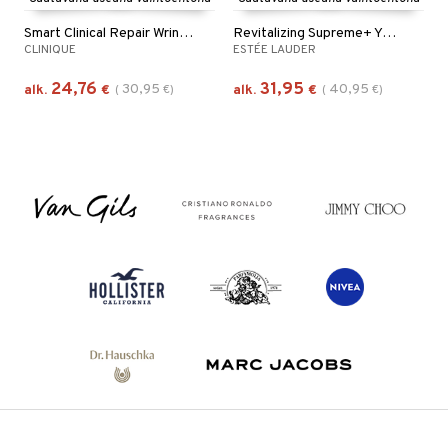
Smart Clinical Repair Wrinkle Cream
Revitalizing Supreme+ Youth Power Cream
CLINIQUE
ESTÉE LAUDER
24,76
31,95
30,95
40,95
alk.
€
(
€
)
alk.
€
(
€
)