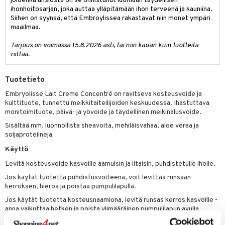
joidenka ansiosta on se onnistunut luomaan täydellisen
spalvelu
ihonhoitosarjan, joka auttaa ylläpitämään ihon terveenä ja kauniina.
siväri
rinta
japakkaus
vojen poisto
 10
 System
Siihen on syynsä, että Embroylissea rakastavat niin monet ympäri
ksiä & vastauksia
maailmaa.
pytuotteita
amiot
ien hoito
he 1: Puhdistus
ito
tuotetta
Tarjous on voimassa 15.8.2026 asti, tai niin kauan kuin tuotteita
hkugeelit & saippuat
ranajotuotteet
hkugeelit & saippuat
he 2: Kirkastus
ien- ja Vartalonhoito
riittää.
 verkkokaupasta
taloöljyt
ta & Viikset
talovoiteet
he 3: Kosteutus
teudenhoito
likiilto
t
Tuotetieto
talovoiteet
distaminen
rinta ja naamiot
lipuna
matics Elixir
o
Embryolisse Lait Creme Concentré on ravitseva kosteusvoide ja
rumit
distus
ltenrajausväri
kulttituote, tunnettu meikkitaiteilijoiden keskuudessa. Ihastuttava
yx
inkosuoja
monitoimituote, päivä- ja yövoide ja täydellinen meikinalusvoide.
mänympärysvoiteet
rumit
makarvat
nique Happy
aihetta Miehille
Sisältää mm. luonnollista sheavoita, mehiläisvahaa, aloe veraa ja
soijaproteiineja
mien/Huulten Hoito
miväri
nique Happy For Men
nhoito
Käyttö
kkisiveltmit
kastus
Levitä kosteusvoide kasvoille aamuisin ja iltaisin, puhdistetulle iholle.
kkivoide
teutus & Soujaus
Jos käytät tuotetta puhdistusvoiteena, voit levittää runsaan
kerroksen, hieroa ja poistaa pumpulilapulla.
tevoide
ranajo & Ihonpuhdistus
Jos käytät tuotetta kosteusnaamiona, levitä runsas kerros kasvoille -
justusvoide
anna vaikuttaa hetken ja poista ylimääräinen pumpulilapun avulla.
Tuote on erittäin tunnettu ja loistava valinta käytettäväksi meikin alla
kipuna