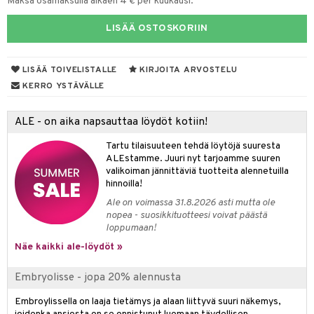
Maksa osamaksulla alkaen 4 € per kuukausi.
LISÄÄ OSTOSKORIIN
lakorut
iikka
vakorut
t Set
mit
LISÄÄ TOIVELISTALLE
KIRJOITA ARVOSTELU
KERRO YSTÄVÄLLE
nekorut
ulet
 de cologne
onhoito
muksia
likiilto
o
 de parfum
i & Lapset
ALE - on aika napsauttaa löydöt kotiin!
lipuna
nzer & Highlighter
nnet
 de toilette
inkotuotteet
t
Tartu tilaisuuteen tehdä löytöjä suuresta
ALEstamme. Juuri nyt tarjoamme suuren
lirasva
kkivoide
okynnet
t tarvikkeet
japakkaukset
dorantit
stenlähtö
sasto
ito
iikkalaukkuja
valikoiman jännittäviä tuotteita alennetuilla
hinnoilla!
auskynä
tevoide
sien hoito
kkaus
mät
ksukynttilät &
koistuotteet
sväri
inkotuotteet
sit
mit
otteita
onetuoksut
Ale on voimassa 31.8.2026 asti mutta ole
kipuna
silakanpoisto
ut
liner / Kajaali
t Set
toaineet
koistuotteet
er shave balm
ko
onhoito
nopea - suosikkituotteesi voivat päästä
talosuihke
loppumaan!
mer
silakat
setit
oripset
eruskettavat tuotteet
toilu
eruskettavat tuotteet
er shave lotion
inkotuotteet
Näe kaikki ale-löydöt »
teri
vikkeet
makarvat
kojen hoito
kölaitteet
vovoiteet
 de cologne
dorantit
linssit
Embryolisse - jopa 20% alennusta
ytetty Päivävoide
mivärit
vojen poisto
mpoot
metiikkalaukkuja
 de toilette
koistuotteet
UE
Embroylissella on laaja tietämys ja alaan liittyvä suuri näkemys,
sienhoito
ien hoito
vikkeita
rinta
japakkaukset
eruskettavat tuotteet
e