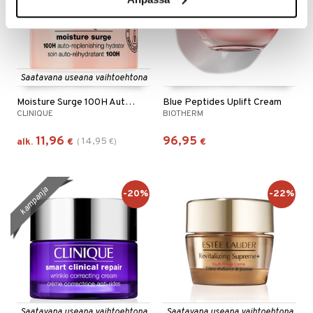
Saatavana useana vaihtoehtona
Moisture Surge 100H Auto Replenishing Hydrator
Blue Peptides Uplift Cream
CLINIQUE
BIOTHERM
11,96
96,95
14,95
alk.
€
(
€
)
€
kampanja
-20%
-22%
Saatavana useana vaihtoehtona
Saatavana useana vaihtoehtona