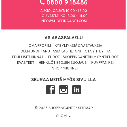
0800 9 18486
AUKIOLOAJAT: 10.00 - 16.00
LOUNASTAUKO 13.00 - 14.00
INFO@SHOPPING4NET.COM
ASIAKASPALVELU
OMA PROFIILI
KYSYMYKSIÄ & VASTAUKSIA
OLEN UNOHTANUT ASIAKASTIETONI
OTA YHTEYTTÄ
EDULLISET HINNAT
EHDOT - SHOPPING4NETIN MYYNTIEHDOT
EVÄSTEET
HENKILÖTIETOJEN SUOJAUS
KUMPPANIKSI
SHOPPING4NET
SEURAA MEITÄ MYÖS SIVUILLA
© 2026 SHOPPING4NET
•
SITEMAP
SUOMI