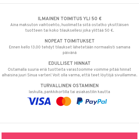
ILMAINEN TOIMITUS YLI 50 €
Aina maksuton vaihtoehto, huolimatta siitä ostatko yksittäisen
tuotteen tai koko tilauksellesi joka ylittää 50 €.
NOPEAT TOIMITUKSET
Ennen kello 13.00 tehdyt tilaukset lähetetään normaalisti samana
päivänä
EDULLISET HINNAT
Ostamalla suuria eriä tuotteita varastoomme voimme pitää hinnat
alhaisina juuri Sinua varten! Voit olla varma, että teet löytöjä sivuillamme.
TURVALLINEN OSTAMINEN
laskulla, pankkikortilla tai asiakastilin kautta