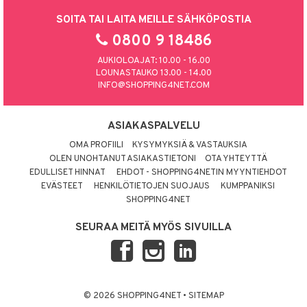
SOITA TAI LAITA MEILLE SÄHKÖPOSTIA
0800 9 18486
AUKIOLOAJAT: 10.00 - 16.00
LOUNASTAUKO 13.00 - 14.00
INFO@SHOPPING4NET.COM
ASIAKASPALVELU
OMA PROFIILI
KYSYMYKSIÄ & VASTAUKSIA
OLEN UNOHTANUT ASIAKASTIETONI
OTA YHTEYTTÄ
EDULLISET HINNAT
EHDOT - SHOPPING4NETIN MYYNTIEHDOT
EVÄSTEET
HENKILÖTIETOJEN SUOJAUS
KUMPPANIKSI
SHOPPING4NET
SEURAA MEITÄ MYÖS SIVUILLA
© 2026 SHOPPING4NET
•
SITEMAP