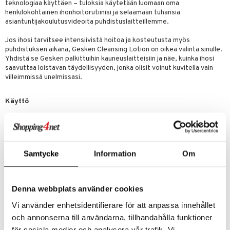
teknologiaa käyttäen – tuloksia käytetään luomaan oma
henkilökohtainen ihonhoitorutiinisi ja selaamaan tuhansia
siväri
asiantuntijakoulutusvideoita puhdistuslaitteillemme.
mänrajauskynät
Jos ihosi tarvitsee intensiivistä hoitoa ja kosteutusta myös
puhdistuksen aikana, Gesken Cleansing Lotion on oikea valinta sinulle.
Yhdistä se Gesken palkittuihin kauneuslaitteisiin ja näe, kuinka ihosi
saavuttaa loistavan täydellisyyden, jonka olisit voinut kuvitella vain
villeimmissä unelmissasi.
Käyttö
Käytä kahdesti päivässä saadaksesi pehmeän, sileän ja kirkkaan ihon,
jossa on kevyt mantelin tuoksu.
Lataa GESKE Beauty App saadaksesi video-opastettua harjoittelua ja
pääsyn useampiin istuntoihin laitteellasi. Yli 1000+ opastettua
Samtycke
Information
Om
istuntoa saatavilla 45 kielellä, tuotekouluttajat tarjoavat edistyneitä
ja tuloshakuisia ohjeita, joita voit seurata livenä tuotteidesi kanssa.
Ainesosat
Denna webbplats använder cookies
AQUA, ETHYLHEXYL STEARATE, ISOPROPYL PALMITATE,
Vi använder enhetsidentifierare för att anpassa innehållet
GLYCERIN, CETEARYL ALCOHOL, GLYCERYL STEARATE
CITRATE, GLYCERYL STEARATE, BUTYLENE GLYCOL, CETYL
och annonserna till användarna, tillhandahålla funktioner
PALMITATE, PRUNUS AMYGDALUS DULCIS OIL, DECYL OLEATE,
för sociala medier och analysera vår trafik. Vi