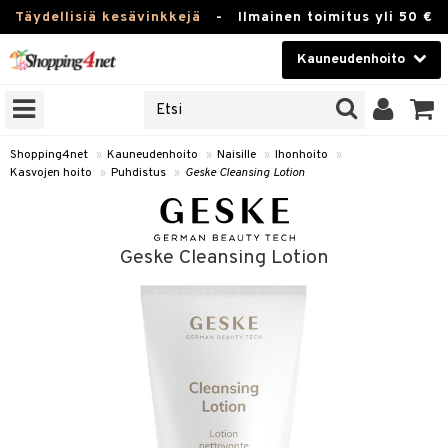
Täydellisiä kesävinkkejä
-
Ilmainen toimitus yli 50 €
Kauneudenhoito
ERKKEJÄ
Kauneudenhoito
M BRANDS
T
Piilolinssit
Shopping4net
»
Kauneudenhoito
»
Naisille
»
Ihonhoito
»
Kasvojen hoito
»
Puhdistus
»
Geske Cleansing Lotion
JAT
Luontaistuotteet
UOTTEITA
Apteekki
Geske Cleansing Lotion
Fitness
t
Koti & Sisustus
t Set
ito
Lelut, Lapsi & Vauva
jat / Kammat
inkotuotteet
Tuotemerkkejä
skuurit
koistuotteet
Kampanjat
stenlähtö
eruskettavat tuotteet