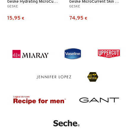
Geske Hydrating MicroCurrent Gel
Geske MicroCurrent Skin Scrubber | 9 in 1
GESKE
GESKE
15,95
74,95
€
€