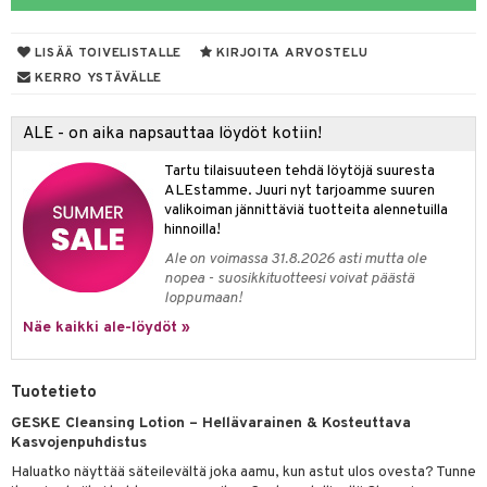
lakorut
iikka
LISÄÄ TOIVELISTALLE
KIRJOITA ARVOSTELU
vakorut
t Set
mit
KERRO YSTÄVÄLLE
nekorut
ulet
 de cologne
onhoito
ALE - on aika napsauttaa löydöt kotiin!
muksia
likiilto
o
 de parfum
i & Lapset
Tartu tilaisuuteen tehdä löytöjä suuresta
lipuna
nzer & Highlighter
nnet
 de toilette
inkotuotteet
t
ALEstamme. Juuri nyt tarjoamme suuren
valikoiman jännittäviä tuotteita alennetuilla
lirasva
kkivoide
okynnet
t tarvikkeet
japakkaukset
dorantit
stenlähtö
sasto
ito
iikkalaukkuja
hinnoilla!
auskynä
tevoide
sien hoito
kkaus
mät
ksukynttilät &
koistuotteet
sväri
inkotuotteet
sit
mit
otteita
Ale on voimassa 31.8.2026 asti mutta ole
onetuoksut
nopea - suosikkituotteesi voivat päästä
kipuna
silakanpoisto
ut
liner / Kajaali
t Set
toaineet
koistuotteet
er shave balm
ko
onhoito
loppumaan!
talosuihke
mer
silakat
setit
oripset
eruskettavat tuotteet
Näe kaikki ale-löydöt »
toilu
eruskettavat tuotteet
er shave lotion
inkotuotteet
teri
vikkeet
makarvat
kojen hoito
kölaitteet
vovoiteet
 de cologne
dorantit
linssit
Tuotetieto
ytetty Päivävoide
mivärit
vojen poisto
mpoot
metiikkalaukkuja
 de toilette
koistuotteet
UE
GESKE Cleansing Lotion – Hellävarainen & Kosteuttava
sienhoito
ien hoito
vikkeita
rinta
japakkaukset
eruskettavat tuotteet
Kasvojenpuhdistus
e
spalvelu
Haluatko näyttää säteilevältä joka aamu, kun astut ulos ovesta? Tunne
siväri
rinta
japakkaus
vojen poisto
 10
 System