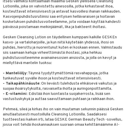
itsesi valmiiksi kohtaamaan maailma Gesken ylellisellä Cleansing
ksiä & vastauksia
Lotionilla, joka on vahvistettu ainesosilla, jotka kirkastavat ihoa,
pytuotteita
amiot
ien hoito
he 1: Puhdistus
ito
kosteuttavat intensiivisesti ja antavat kasvoillesi ihanan raikkauden.
tuotetta
hkugeelit & saippuat
Kasvojenpuhdistusrutiinisi saa erityisen hellävaraisen ja hoitavan
ranajotuotteet
hkugeelit & saippuat
he 2: Kirkastus
ien- ja Vartalonhoito
kosketuksen puhdistusvoiteellamme, jota voidaan käyttää kahdesti
 verkkokaupasta
taloöljyt
ta & Viikset
päivässä poistamaan meikinjäämät, lika ja bakteerit iholtasi.
talovoiteet
he 3: Kosteutus
teudenhoito
likiilto
t
talovoiteet
distaminen
Gesken Cleansing Lotion on täydellinen kumppani kaikille GESKEn
rinta ja naamiot
lipuna
matics Elixir
o
kasvo- ja vartaloharjoille, ja kun niitä käytetään yhdessä, ihosi on
rumit
puhdas, hierottu ja nuorentunut kuten ei koskaan ennen. Valmistaudu
distus
ltenrajausväri
yx
inkosuoja
siis saamaan kehuja virheettömästä ihostasi, joka hehkuu
mänympärysvoiteet
puhdistusvoiteemme avainainesosien ansiosta, ja jolla on kevyt ja
rumit
makarvat
nique Happy
aihetta Miehille
miellyttävä mantelin tuoksu:
mien/Huulten Hoito
miväri
nique Happy For Men
nhoito
- Manteliöljy:
Täynnä tyydyttymättömiä rasvahappoja, jotka
kkisiveltmit
tunkeutuvat syvälle ihoon ja kosteuttavat intensiivisesti.
kastus
- Taikapähkinäuute:
On lievästi tulehdusta ehkäisevä vaikutus ja
kkivoide
teutus & Soujaus
suojaa ihoärsytyksiltä, rasvaiselta iholta ja auringonpolttamilta.
- E-vitamiini:
Edistää ihon luontaista suojakerrosta, lisää sen
tevoide
ranajo & Ihonpuhdistus
vastustuskykyä ja auttaa saavuttamaan puhtaan ja raikkaan ihon.
justusvoide
Pehmeä, sileä ja kirkas iho on vain muutaman sekunnin päässä Gesken
ainutlaatuisesti muotoillulla Cleansing Lotionilla. Saadaksesi
kipuna
tuotteestasi kaiken irti, lataa GESKE German Beauty Tech -sovellus,
jossa voit tehdä ihoskannauksen suoraan omaa kehittämäämme AI-
teri