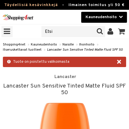
Täydellisiä kesävinkkejä
-
Ilmainen toimitus yli 50 €
Kauneudenhoito
ERKKEJÄ
Kauneudenhoito
M BRANDS
T
Piilolinssit
Shopping4net
»
Kauneudenhoito
»
Naisille
»
Ihonhoito
»
Itseruskettavat tuotteet
»
Lancaster Sun Sensitive Tinted Matte Fluid SPF 50
JAT
Luontaistuotteet
×
UOTTEITA
Tuote on poistettu valikoimasta
Apteekki
Lancaster
Fitness
Lancaster Sun Sensitive Tinted Matte Fluid SPF
t
Koti & Sisustus
50
t Set
ito
Lelut, Lapsi & Vauva
jat / Kammat
inkotuotteet
Tuotemerkkejä
skuurit
koistuotteet
Kampanjat
stenlähtö
eruskettavat tuotteet