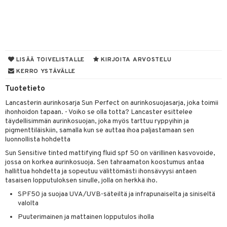
muksia
likiilto
o
 de parfum
i & Lapset
lipuna
nzer & Highlighter
nnet
 de toilette
inkotuotteet
t
lirasva
kkivoide
okynnet
t tarvikkeet
japakkaukset
dorantit
stenlähtö
sasto
ito
iikkalaukkuja
LISÄÄ TOIVELISTALLE
KIRJOITA ARVOSTELU
auskynä
tevoide
sien hoito
kkaus
mät
ksukynttilät &
koistuotteet
sväri
inkotuotteet
sit
mit
otteita
KERRO YSTÄVÄLLE
onetuoksut
kipuna
silakanpoisto
ut
liner / Kajaali
t Set
toaineet
koistuotteet
er shave balm
ko
onhoito
Tuotetieto
talosuihke
mer
silakat
setit
oripset
eruskettavat tuotteet
toilu
eruskettavat tuotteet
er shave lotion
inkotuotteet
Lancasterin aurinkosarja Sun Perfect on aurinkosuojasarja, joka toimii
ihonhoidon tapaan. - Voiko se olla totta? Lancaster esittelee
teri
vikkeet
makarvat
kojen hoito
kölaitteet
vovoiteet
 de cologne
dorantit
linssit
täydellisimmän aurinkosuojan, joka myös tarttuu ryppyihin ja
pigmenttiläiskiin, samalla kun se auttaa ihoa paljastamaan sen
ytetty Päivävoide
mivärit
vojen poisto
mpoot
metiikkalaukkuja
 de toilette
koistuotteet
UE
luonnollista hohdetta
sienhoito
ien hoito
vikkeita
rinta
Sun Sensitive tinted mattifying fluid spf 50 on värillinen kasvovoide,
japakkaukset
eruskettavat tuotteet
e
jossa on korkea aurinkosuoja. Sen tahraamaton koostumus antaa
spalvelu
siväri
rinta
japakkaus
vojen poisto
hallittua hohdetta ja sopeutuu välittömästi ihonsävyysi antaen
 10
 System
tasaisen lopputuloksen sinulle, jolla on herkkä iho.
ksiä & vastauksia
pytuotteita
amiot
ien hoito
he 1: Puhdistus
ito
SPF50 ja suojaa UVA/UVB-säteiltä ja infrapunaiselta ja siniseltä
tuotetta
valolta
hkugeelit & saippuat
ranajotuotteet
hkugeelit & saippuat
he 2: Kirkastus
ien- ja Vartalonhoito
Puuterimainen ja mattainen lopputulos iholla
 verkkokaupasta
taloöljyt
ta & Viikset
talovoiteet
he 3: Kosteutus
teudenhoito