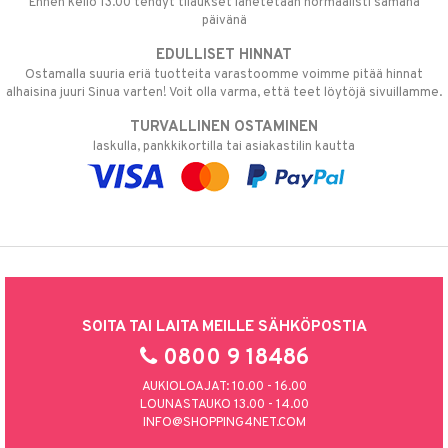
Ennen kello 13.00 tehdyt tilaukset lähetetään normaalisti samana
päivänä
EDULLISET HINNAT
Ostamalla suuria eriä tuotteita varastoomme voimme pitää hinnat
alhaisina juuri Sinua varten! Voit olla varma, että teet löytöjä sivuillamme.
TURVALLINEN OSTAMINEN
laskulla, pankkikortilla tai asiakastilin kautta
SOITA TAI LAITA MEILLE SÄHKÖPOSTIA
0800 9 18486
AUKIOLOAJAT: 10.00 - 16.00
LOUNASTAUKO 13.00 - 14.00
INFO@SHOPPING4NET.COM