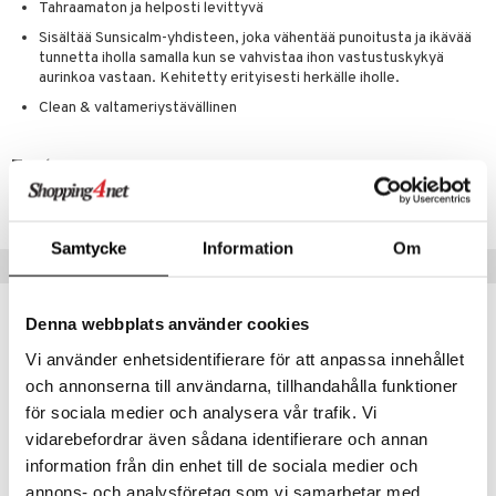
likiilto
t
Tahraamaton ja helposti levittyvä
talovoiteet
distaminen
rinta ja naamiot
lipuna
matics Elixir
Sisältää Sunsicalm-yhdisteen, joka vähentää punoitusta ja ikävää
o
tunnetta iholla samalla kun se vahvistaa ihon vastustuskykyä
rumit
distus
ltenrajausväri
yx
inkosuoja
aurinkoa vastaan. Kehitetty erityisesti herkälle iholle.
mänympärysvoiteet
Clean & valtameriystävällinen
rumit
makarvat
nique Happy
aihetta Miehille
mien/Huulten Hoito
miväri
nique Happy For Men
nhoito
Tuotenumero
kkisiveltmit
kastus
CLS59-LR-30-XX-XX
kkivoide
teutus & Soujaus
Samtycke
Information
Om
tevoide
Suositut tuotteet
ranajo & Ihonpuhdistus
justusvoide
kampanja
-25%
Denna webbplats använder cookies
kipuna
Vi använder enhetsidentifierare för att anpassa innehållet
teri
och annonserna till användarna, tillhandahålla funktioner
för sociala medier och analysera vår trafik. Vi
siväri
vidarebefordrar även sådana identifierare och annan
mänrajauskynät
information från din enhet till de sociala medier och
annons- och analysföretag som vi samarbetar med.