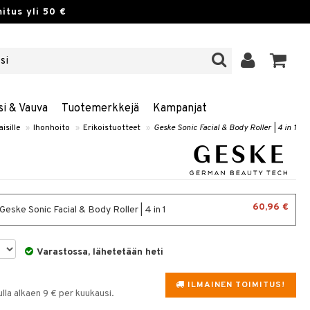
itus yli 50 €
si & Vauva
Tuotemerkkejä
Kampanjat
isille
»
Ihonhoito
»
Erikoistuotteet
»
Geske Sonic Facial & Body Roller | 4 in 1
60,96 €
Geske Sonic Facial & Body Roller | 4 in 1
Varastossa, lähetetään heti
ILMAINEN TOIMITUS!
la alkaen 9 € per kuukausi.