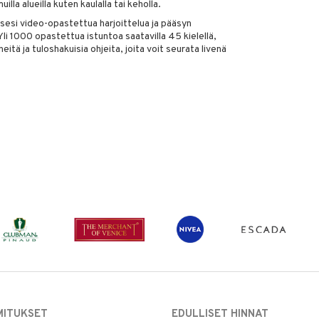
illa alueilla kuten kaulalla tai keholla.
si video-opastettua harjoittelua ja pääsyn
 Yli 1000 opastettua istuntoa saatavilla 45 kielellä,
itä ja tuloshakuisia ohjeita, joita voit seurata livenä
MITUKSET
EDULLISET HINNAT