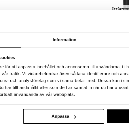
Saatavana
vaihtoe
eille ja ota ohjat käsiisi antamalla ihollesi nuorekas
ot sitä Sonic Facial & Body Roller | 4 in 1 -laitteella,
Geske Skin Fi
| 7 in 1
GESKE
 Guide -oppaalla, joka hyödyntää uraauurtavaa
Information
84,95
seen, että saat laitteestasi kaiken irti
€
y -teknologialla, joka ravistaa irti likaa ja jäämiä
aalloilla, jotka lievittävät lihasjännityksiä ja
cookies
e för att anpassa innehållet och annonserna till användarna, tillh
assage -hieronnalla, joka antaa energiaa ja
vår trafik. Vi vidarebefordrar även sådana identifierare och anna
nnons- och analysföretag som vi samarbetar med. Dessa kan i sin
giaa
noin
14 000 sonisella pulssilla minuutissa
,
har tillhandahållit eller som de har samlat in när du har använt
ortsatt användande av vår webbplats.
stimuloi ihon verenkiertoa
ihon muotoihin
Anpassa
n väsymystä
touring & Firming Waves
-aalloilla, mikä tarkoittaa,