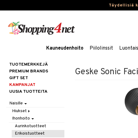
Täydellisiä 
Kauneudenhoito
Piilolinssit
Luontai
TUOTEMERKKEJÄ
Geske Sonic Facia
PREMIUM BRANDS
GIFT SET
KAMPANJAT
UUSIA TUOTTEITA
Naisille
Hiukset
Ihonhoito
Gift Set
Harjat / Kammat
Aurinkotuotteet
Hiuskuurit
Erikoistuotteet