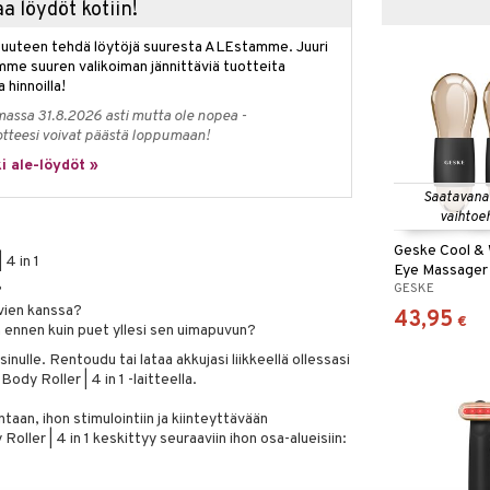
a löydöt kotiin!
isuuteen tehdä löytöjä suuresta ALEstamme. Juuri
mme suuren valikoiman jännittäviä tuotteita
a hinnoilla!
massa 31.8.2026 asti mutta ole nopea -
otteesi voivat päästä loppumaan!
i ale-löydöt »
Saatavana
vaihtoe
Geske Cool &
 4 in 1
Eye Massager | 
GESKE
?
ävien kanssa?
43,95
€
 ennen kuin puet yllesi sen uimapuvun?
inulle. Rentoudu tai lataa akkujasi liikkeellä ollessasi
y Roller | 4 in 1 -laitteella.
taan, ihon stimulointiin ja kiinteyttävään
oller | 4 in 1 keskittyy seuraaviin ihon osa-alueisiin: