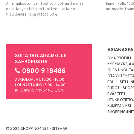
Aina maksuton vaihtoehto, huolimatta siitä
Ennen kello 13.
ostatko yksittäisen tuotteen tai koko
normaalisti sa
tilauksellesi joka ylittää 50 €.
ASIAKASPA
SOITA TAI LAITA MEILLE
OMA PROFIILI
SÄHKÖPOSTIA
KYSYMYKSIÄ &
0800 9 18486
OLEN UNOHTAN
OTA YHTEYTT
AUKIOLOAJAT: 10.00 - 16.00
EDULLISET HI
LOUNASTAUKO 13.00 - 14.00
EHDOT - SHOP
INFO@SHOPPING4NET.COM
EVÄSTEET
HENKILÖTIETO
KUMPPANIKSI
SHOPPING4NE
© 2026 SHOPPING4NET
•
SITEMAP