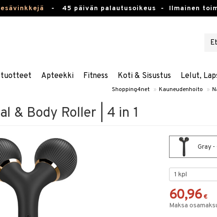
kesävinkkejä
-
45 päivän palautusoikeus -
Ilmainen toim
stuotteet
Apteekki
Fitness
Koti & Sisustus
Lelut, Lap
Shopping4net
»
Kauneudenhoito
»
Na
l & Body Roller | 4 in 1
Gray - 
60,96
€
Maksa osamaksul