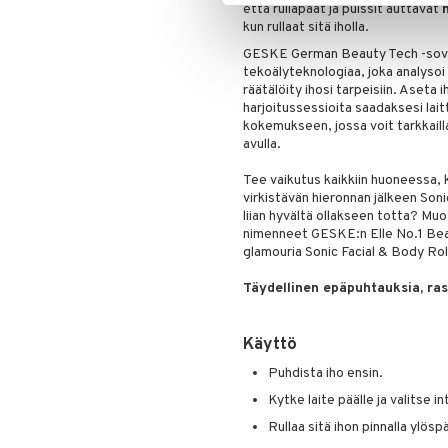
että rullapäät ja pulssit auttavat
kun rullaat sitä iholla.
GESKE German Beauty Tech -sovel
tekoälyteknologiaa, joka analysoi i
räätälöity ihosi tarpeisiin. Aseta
harjoitussessioita saadaksesi lai
kokemukseen, jossa voit tarkkaill
avulla.
Tee vaikutus kaikkiin huoneessa, k
virkistävän hieronnan jälkeen Sonic
liian hyvältä ollakseen totta? Mu
nimenneet GESKE:n Elle No.1 Beau
glamouria Sonic Facial & Body Roller
Täydellinen epäpuhtauksia, ras
Käyttö
Puhdista iho ensin.
Kytke laite päälle ja valitse i
Rullaa sitä ihon pinnalla ylösp