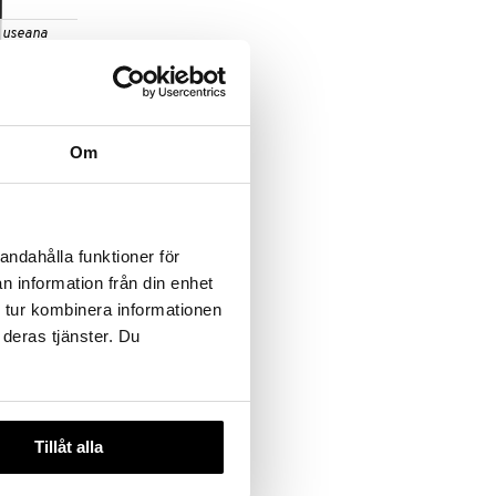
 useana
htona
rming Wand
Om
andahålla funktioner för
n information från din enhet
 tur kombinera informationen
 deras tjänster. Du
Tillåt alla