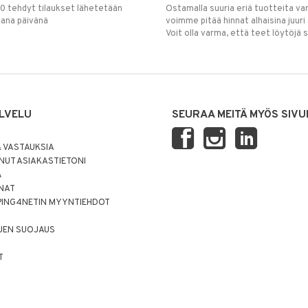
00 tehdyt tilaukset lähetetään
Ostamalla suuria eriä tuotteita 
mana päivänä
voimme pitää hinnat alhaisina juuri
Voit olla varma, että teet löytöjä 
LVELU
SEURAA MEITÄ MYÖS SIVU
 VASTAUKSIA
UT ASIAKASTIETONI
Ä
NNAT
PING4NETIN MYYNTIEHDOT
JEN SUOJAUS
T