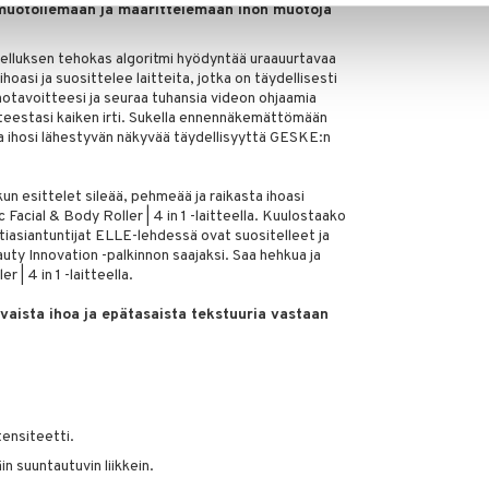
muotoilemaan ja määrittelemään ihon muotoja
luksen tehokas algoritmi hyödyntää uraauurtavaa
hoasi ja suosittelee laitteita, jotka on täydellisesti
 ihotavoitteesi ja seuraa tuhansia videon ohjaamia
tteestasi kaiken irti. Sukella ennennäkemättömään
a ihosi lähestyvän näkyvää täydellisyyttä GESKE:n
un esittelet sileää, pehmeää ja raikasta ihoasi
 Facial & Body Roller | 4 in 1 -laitteella. Kuulostaako
otiasiantuntijat ELLE-lehdessä ovat suositelleet ja
ty Innovation -palkinnon saajaksi. Saa hehkua ja
 | 4 in 1 -laitteella.
vaista ihoa ja epätasaista tekstuuria vastaan
ntensiteetti.
äin suuntautuvin liikkein.