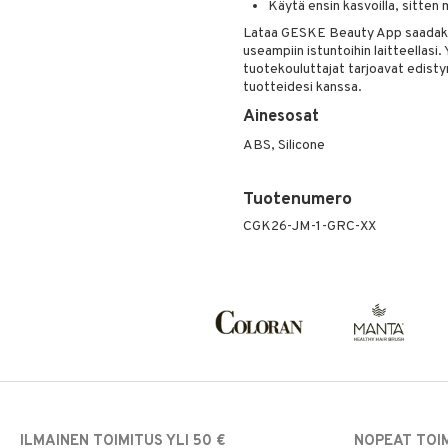
Käytä ensin kasvoilla, sitten mu
Lataa GESKE Beauty App saadakse
useampiin istuntoihin laitteellasi.
tuotekouluttajat tarjoavat edistyne
tuotteidesi kanssa.
Ainesosat
ABS, Silicone
Tuotenumero
CGK26-JM-1-GRC-XX
ILMAINEN TOIMITUS YLI 50 €
NOPEAT TOI