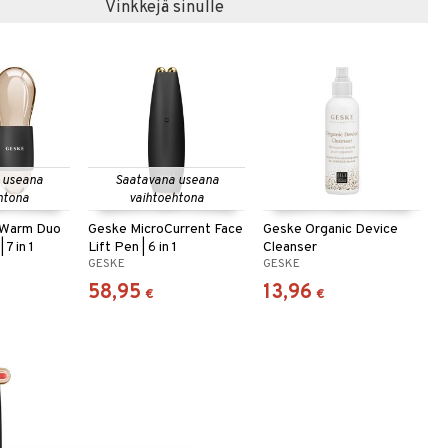
Vinkkejä sinulle
 useana
Saatavana useana
htona
vaihtoehtona
 Warm Duo
Geske MicroCurrent Face
Geske Organic Device
7 in 1
Lift Pen | 6 in 1
Cleanser
GESKE
GESKE
58,95
13,96
€
€