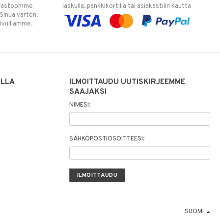
varastoomme
laskulla, pankkikortilla tai asiakastilin kautta
 Sinua varten!
sivuillamme.
ILLA
ILMOITTAUDU UUTISKIRJEEMME
SAAJAKSI
NIMESI:
SÄHKÖPOSTIOSOITTEESI:
SUOMI