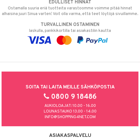
EDULLISET HINNAT
Ostamalla suuria eriä tuotteita varastoomme voimme pitää hinnat
alhaisina juuri Sinua varten! Voit olla varma, että teet löytöjä sivuillamme.
TURVALLINEN OSTAMINEN
laskulla, pankkikortilla tai asiakastilin kautta
SOITA TAI LAITA MEILLE SÄHKÖPOSTIA
0800 9 18486
AUKIOLOAJAT: 10.00 - 16.00
LOUNASTAUKO 13.00 - 14.00
INFO@SHOPPING4NET.COM
ASIAKASPALVELU