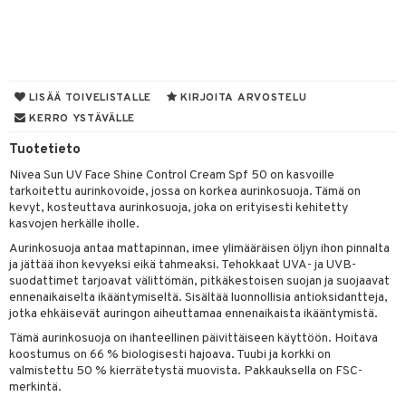
muksia
likiilto
o
 de parfum
i & Lapset
lipuna
nzer & Highlighter
nnet
 de toilette
inkotuotteet
t
lirasva
kkivoide
okynnet
t tarvikkeet
japakkaukset
dorantit
stenlähtö
sasto
ito
iikkalaukkuja
LISÄÄ TOIVELISTALLE
KIRJOITA ARVOSTELU
auskynä
tevoide
sien hoito
kkaus
mät
ksukynttilät &
koistuotteet
sväri
inkotuotteet
KERRO YSTÄVÄLLE
sit
mit
otteita
onetuoksut
kipuna
silakanpoisto
ut
liner / Kajaali
t Set
Tuotetieto
toaineet
koistuotteet
er shave balm
ko
onhoito
talosuihke
Nivea Sun UV Face Shine Control Cream Spf 50 on kasvoille
mer
silakat
setit
oripset
eruskettavat tuotteet
toilu
eruskettavat tuotteet
er shave lotion
inkotuotteet
tarkoitettu aurinkovoide, jossa on korkea aurinkosuoja. Tämä on
teri
vikkeet
makarvat
kevyt, kosteuttava aurinkosuoja, joka on erityisesti kehitetty
kojen hoito
kölaitteet
vovoiteet
 de cologne
dorantit
linssit
kasvojen herkälle iholle.
ytetty Päivävoide
mivärit
vojen poisto
mpoot
metiikkalaukkuja
 de toilette
koistuotteet
UE
Aurinkosuoja antaa mattapinnan, imee ylimääräisen öljyn ihon pinnalta
ja jättää ihon kevyeksi eikä tahmeaksi. Tehokkaat UVA- ja UVB-
sienhoito
ien hoito
vikkeita
rinta
japakkaukset
eruskettavat tuotteet
e
suodattimet tarjoavat välittömän, pitkäkestoisen suojan ja suojaavat
spalvelu
ennenaikaiselta ikääntymiseltä. Sisältää luonnollisia antioksidantteja,
siväri
rinta
japakkaus
vojen poisto
 10
 System
jotka ehkäisevät auringon aiheuttamaa ennenaikaista ikääntymistä.
ksiä & vastauksia
pytuotteita
amiot
ien hoito
Tämä aurinkosuoja on ihanteellinen päivittäiseen käyttöön. Hoitava
he 1: Puhdistus
ito
koostumus on 66 % biologisesti hajoava. Tuubi ja korkki on
tuotetta
hkugeelit & saippuat
ranajotuotteet
hkugeelit & saippuat
valmistettu 50 % kierrätetystä muovista. Pakkauksella on FSC-
he 2: Kirkastus
ien- ja Vartalonhoito
merkintä.
 verkkokaupasta
taloöljyt
ta & Viikset
talovoiteet
he 3: Kosteutus
teudenhoito