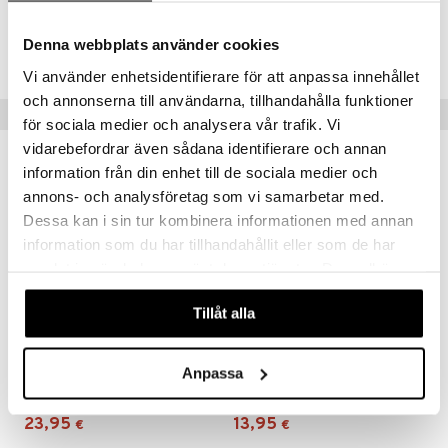
Tuotenumero
Denna webbplats använder cookies
CNW14-NL-50-XX-XX
Vi använder enhetsidentifierare för att anpassa innehållet
och annonserna till användarna, tillhandahålla funktioner
Vinkkejä sinulle
för sociala medier och analysera vår trafik. Vi
vidarebefordrar även sådana identifierare och annan
information från din enhet till de sociala medier och
annons- och analysföretag som vi samarbetar med.
Dessa kan i sin tur kombinera informationen med annan
information som du har tillhandahållit eller som de har
samlat in när du har använt deras tjänster. Du godkänner
våra cookies vid fortsatt användande av vår webbplats.
Tillåt alla
Nivea Luminous630 Anti Dark Spot Eye Treatment
Nivea Sun 2in1 Primer Daily UV Serum Spf 50+
Anpassa
NIVEA
NIVEA
23,95
13,95
€
€