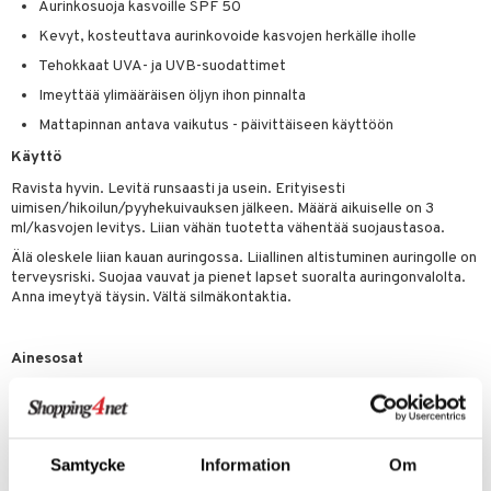
likiilto
t
Aurinkosuoja kasvoille SPF 50
talovoiteet
distaminen
rinta ja naamiot
lipuna
Kevyt, kosteuttava aurinkovoide kasvojen herkälle iholle
matics Elixir
o
rumit
Tehokkaat UVA- ja UVB-suodattimet
distus
ltenrajausväri
yx
inkosuoja
Imeyttää ylimääräisen öljyn ihon pinnalta
mänympärysvoiteet
rumit
makarvat
nique Happy
aihetta Miehille
Mattapinnan antava vaikutus - päivittäiseen käyttöön
mien/Huulten Hoito
miväri
nique Happy For Men
nhoito
Käyttö
kkisiveltmit
kastus
Ravista hyvin. Levitä runsaasti ja usein. Erityisesti
uimisen/hikoilun/pyyhekuivauksen jälkeen. Määrä aikuiselle on 3
kkivoide
teutus & Soujaus
ml/kasvojen levitys. Liian vähän tuotetta vähentää suojaustasoa.
Älä oleskele liian kauan auringossa. Liiallinen altistuminen auringolle on
tevoide
ranajo & Ihonpuhdistus
terveysriski. Suojaa vauvat ja pienet lapset suoralta auringonvalolta.
Anna imeytyä täysin. Vältä silmäkontaktia.
justusvoide
kipuna
Ainesosat
teri
Aqua, Alcohol Denat., Butyl Methoxydibenzoylmethane, Dibutyl
Adipate, Tapioca Starch, Cocoglycerides, Sodium Hydroxide,
siväri
Trisodium EDTA, Linalool, Alpha-Isomethyl Ionone, Citronellol, Parfum
mänrajauskynät
Samtycke
Information
Om