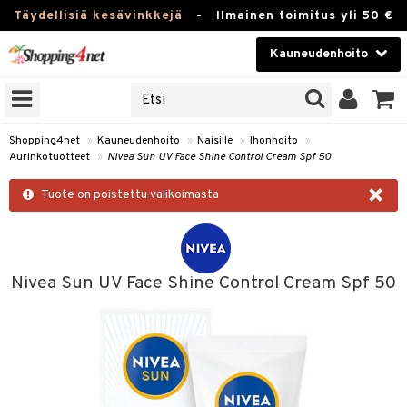
Täydellisiä kesävinkkejä
-
Ilmainen toimitus yli 50 €
Kauneudenhoito
ERKKEJÄ
Kauneudenhoito
M BRANDS
T
Piilolinssit
Shopping4net
»
Kauneudenhoito
»
Naisille
»
Ihonhoito
»
Aurinkotuotteet
»
Nivea Sun UV Face Shine Control Cream Spf 50
JAT
Luontaistuotteet
×
UOTTEITA
Tuote on poistettu valikoimasta
Apteekki
Fitness
t
Koti & Sisustus
Nivea Sun UV Face Shine Control Cream Spf 50
t Set
ito
Lelut, Lapsi & Vauva
jat / Kammat
rinkotuotteet
Tuotemerkkejä
skuurit
koistuotteet
Kampanjat
stenlähtö
eruskettavat tuotteet