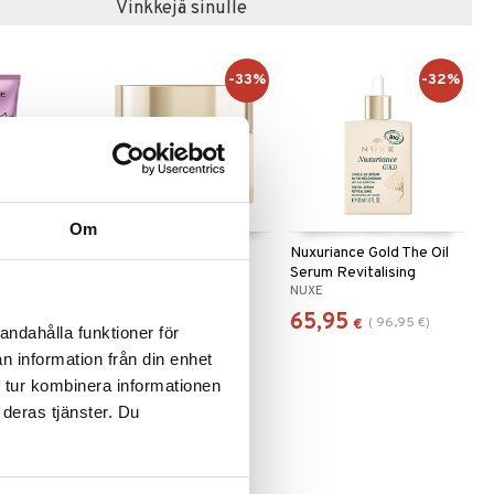
Vinkkejä sinulle
-33%
-32%
Om
digieux
Nuxuriance Gold The
Nuxuriance Gold The Oil
hampoo
Fortifying Night Balm -
Serum Revitalising
NUXE
NUXE
Dry
61,95
65,95
(
91,95
€
)
(
96,95
€
)
€
€
andahålla funktioner för
n information från din enhet
 tur kombinera informationen
 deras tjänster. Du