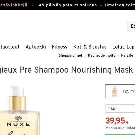
kesävinkkejä
-
45 päivän palautusoikeus -
Ilmainen toim
stuotteet
Apteekki
Fitness
Koti & Sisustus
Lelut, Lap
Shopping4net
»
Kauneudenhoito
»
Naisille
gieux Pre Shampoo Nourishing Mask
125 ml
39,95
€
Maksa osamaksul