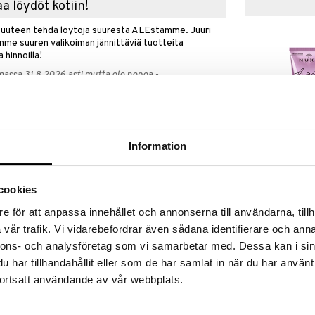
a löydöt kotiin!
isuuteen tehdä löytöjä suuresta ALEstamme. Juuri
mme suuren valikoiman jännittäviä tuotteita
a hinnoilla!
massa 31.8.2026 asti mutta ole nopea -
otteesi voivat päästä loppumaan!
i ale-löydöt »
Information
Nuxe Hair Pro
 Nourishing Mask on intensiivinen öljyhoito, joka
High Shine S
Muuta hiuksesi fermentoidun ruusukameliaöljyn
NUXE
cookies
utrition Mask on Laboratoire Nuxen
22,95
n alalla ja se on todella ainutlaatuinen hoito. Tämä
€
e för att anpassa innehållet och annonserna till användarna, tillh
usukameliaroseöljyllä tarjoaa intensiivistä ravintoa ja
vår trafik. Vi vidarebefordrar även sådana identifierare och anna
hoito, jossa on legendaarinen Huile Prodigieuse® -
an aistilliseen rituaaliin. Hiukset jäävät
nnons- och analysföretag som vi samarbetar med. Dessa kan i sin
an silkkisen pehmeä tunne.
har tillhandahållit eller som de har samlat in när du har använt
ortsatt användande av vår webbplats.
, vältä kosketusta silmiin, ennen kuin peset hiukset
a vaikuttaa 10 minuuttia, huuhtele sitten ja pese