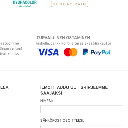
TURVALLINEN OSTAMINEN
varastoomme
laskulla, pankkikortilla tai asiakastilin kautta
 Sinua varten!
sivuillamme.
ILLA
ILMOITTAUDU UUTISKIRJEEMME
SAAJAKSI
NIMESI:
SÄHKÖPOSTIOSOITTEESI: