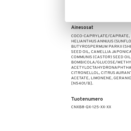
Puuteri
hiukset.
Ripsiväri
Intensiivisen korjauksen saamisek
Silmänrajauskynät
minuuttia. Huuhtele sitten ja pese
Ainesosat
COCO-CAPRYLATE/CAPRATE, M
HELIANTHUS ANNUUS (SUNFLO
BUTYROSPERMUM PARKII (SHE
SEED OIL, CAMELLIA JAPONIC
COMMUNIS (CASTOR) SEED OI
BOMBICOLA/GLUCOSE/METHY
ACETYLOCTAHYDRONAPHTHALE
CITRONELLOL, CITRUS AURAN
ACETATE, LIMONENE, GERANI
[N5401/B].
Tuotenumero
CNXB8-QX-125-XX-XX