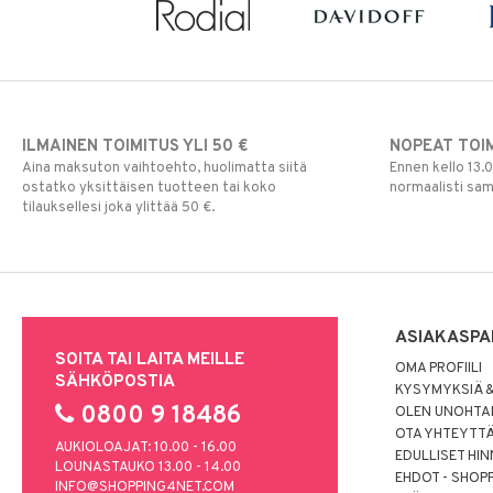
ILMAINEN TOIMITUS YLI 50 €
NOPEAT TOI
Aina maksuton vaihtoehto, huolimatta siitä
Ennen kello 13.
ostatko yksittäisen tuotteen tai koko
normaalisti sa
tilauksellesi joka ylittää 50 €.
ASIAKASPA
SOITA TAI LAITA MEILLE
OMA PROFIILI
SÄHKÖPOSTIA
KYSYMYKSIÄ &
0800 9 18486
OLEN UNOHTAN
OTA YHTEYTT
AUKIOLOAJAT: 10.00 - 16.00
EDULLISET HI
LOUNASTAUKO 13.00 - 14.00
EHDOT - SHOP
INFO@SHOPPING4NET.COM