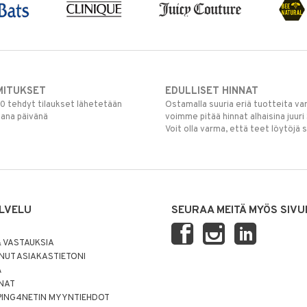
MITUKSET
EDULLISET HINNAT
00 tehdyt tilaukset lähetetään
Ostamalla suuria eriä tuotteita 
mana päivänä
voimme pitää hinnat alhaisina juuri
Voit olla varma, että teet löytöjä 
LVELU
SEURAA MEITÄ MYÖS SIVU
 VASTAUKSIA
UT ASIAKASTIETONI
Ä
NNAT
PING4NETIN MYYNTIEHDOT