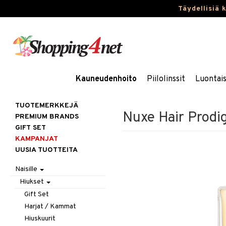
Täydellisiä 
Kauneudenhoito
Piilolinssit
Luontai
TUOTEMERKKEJÄ
Nuxe Hair Prodi
PREMIUM BRANDS
GIFT SET
KAMPANJAT
UUSIA TUOTTEITA
Naisille
Hiukset
Gift Set
Harjat / Kammat
Hiuskuurit