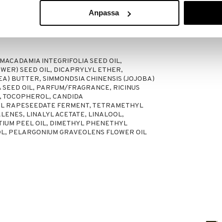
Anpassa
si voit antaa hoidon vaikuttaa kuivissa hiuksissa 30
 hiukset.
ACADAMIA INTEGRIFOLIA SEED OIL,
WER) SEED OIL, DICAPRYLYL ETHER,
A) BUTTER, SIMMONDSIA CHINENSIS (JOJOBA)
A SEED OIL, PARFUM/FRAGRANCE, RICINUS
L, TOCOPHEROL, CANDIDA
L RAPESEEDATE FERMENT, TETRAMETHYL
NES, LINALYL ACETATE, LINALOOL,
TIUM PEEL OIL, DIMETHYL PHENETHYL
OL, PELARGONIUM GRAVEOLENS FLOWER OIL