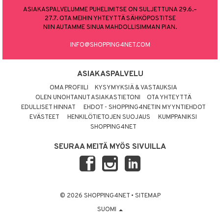
ASIAKASPALVELUMME PUHELIMITSE ON SULJETTUNA 29.6.–
27.7. OTA MEIHIN YHTEYTTÄ SÄHKÖPOSTITSE
NIIN AUTAMME SINUA MAHDOLLISIMMAN PIAN.
INFO@SHOPPING4NET.COM
ASIAKASPALVELU
OMA PROFIILI
KYSYMYKSIÄ & VASTAUKSIA
OLEN UNOHTANUT ASIAKASTIETONI
OTA YHTEYTTÄ
EDULLISET HINNAT
EHDOT - SHOPPING4NETIN MYYNTIEHDOT
EVÄSTEET
HENKILÖTIETOJEN SUOJAUS
KUMPPANIKSI
SHOPPING4NET
SEURAA MEITÄ MYÖS SIVUILLA
© 2026 SHOPPING4NET
•
SITEMAP
SUOMI