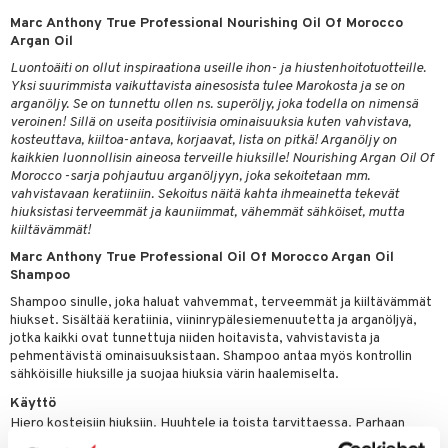
vojen poisto
nekorut
Marc Anthony True Professional Nourishing Oil Of Morocco
ulet
 de cologne
onhoito
Argan Oil
vojen hoito
muksia
likiilto
o
 de parfum
i & Lapset
Luontoäiti on ollut inspiraationa useille ihon- ja hiustenhoitotuotteille.
Yksi suurimmista vaikuttavista ainesosista tulee Marokosta ja se on
vovesi
vovoiteet
lipuna
nzer & Highlighter
nnet
 de toilette
inkotuotteet
t
arganöljy. Se on tunnettu ollen ns. superöljy, joka todella on nimensä
veroinen! Sillä on useita positiivisia ominaisuuksia kuten vahvistava,
distus
kkä iho
metiikkalaukkuja
lirasva
kkivoide
okynnet
t tarvikkeet
japakkaukset
dorantit
stenlähtö
sasto
ito
iikkalaukkuja
kosteuttava, kiiltoa-antava, korjaavat, lista on pitkä! Arganöljy on
kaikkien luonnollisin aineosa terveille hiuksille! Nourishing Argan Oil Of
mämeikinpoisto
va iho
rinta
auskynä
tevoide
sien hoito
kkaus
mät
ksukynttilät &
koistuotteet
sväri
inkotuotteet
sit
mit
otteita
Morocco -sarja pohjautuu arganöljyyn, joka sekoitetaan mm.
onetuoksut
maali iho
japakkaukset
vahvistavaan keratiiniin. Sekoitus näitä kahta ihmeainetta tekevät
kipuna
silakanpoisto
ut
liner / Kajaali
t Set
toaineet
koistuotteet
er shave balm
ko
onhoito
talosuihke
hiuksistasi terveemmät ja kauniimmat, vähemmät sähköiset, mutta
vainen iho
amiot
mer
silakat
setit
oripset
kiiltävämmät!
eruskettavat tuotteet
toilu
eruskettavat tuotteet
er shave lotion
inkotuotteet
Marc Anthony True Professional Oil Of Morocco Argan Oil
rumit
teri
vikkeet
makarvat
kojen hoito
kölaitteet
vovoiteet
 de cologne
dorantit
linssit
Shampoo
mänympärysvoiteet
ytetty Päivävoide
mivärit
vojen poisto
mpoot
metiikkalaukkuja
Shampoo sinulle, joka haluat vahvemmat, terveemmät ja kiiltävämmät
 de toilette
koistuotteet
UE
hiukset. Sisältää keratiinia, viininrypälesiemenuutetta ja arganöljyä,
sienhoito
ien hoito
vikkeita
rinta
japakkaukset
eruskettavat tuotteet
jotka kaikki ovat tunnettuja niiden hoitavista, vahvistavista ja
e
spalvelu
pehmentävistä ominaisuuksistaan. Shampoo antaa myös kontrollin
siväri
rinta
japakkaus
vojen poisto
sähköisille hiuksille ja suojaa hiuksia värin haalemiselta.
 10
 System
ksiä & vastauksia
pytuotteita
Käyttö
amiot
ien hoito
he 1: Puhdistus
ito
Hiero kosteisiin hiuksiin. Huuhtele ja toista tarvittaessa. Parhaan
tuotetta
hkugeelit & saippuat
ranajotuotteet
hkugeelit & saippuat
tuloksen saamiseksi, viimeistele saman Marc Anthony True
he 2: Kirkastus
ien- ja Vartalonhoito