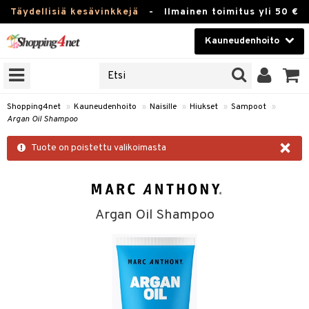
Täydellisiä kesävinkkejä
-
Ilmainen toimitus yli 50 €
Kauneudenhoito
ERKKEJÄ
Kauneudenhoito
M BRANDS
T
Piilolinssit
Shopping4net
»
Kauneudenhoito
»
Naisille
»
Hiukset
»
Sampoot
»
Argan Oil Shampoo
JAT
Luontaistuotteet
×
UOTTEITA
Tuote on poistettu valikoimasta
Apteekki
Fitness
t
Koti & Sisustus
Argan Oil Shampoo
t Set
Lelut, Lapsi & Vauva
jat / Kammat
Tuotemerkkejä
skuurit
Kampanjat
stenlähtö