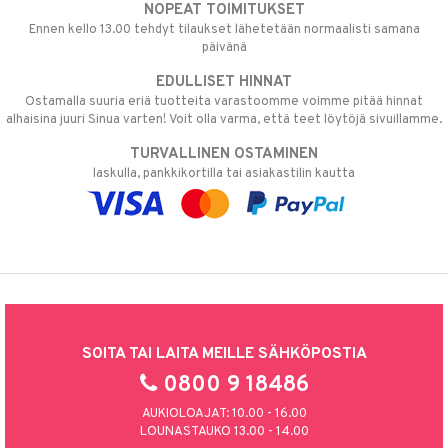
NOPEAT TOIMITUKSET
Ennen kello 13.00 tehdyt tilaukset lähetetään normaalisti samana
päivänä
EDULLISET HINNAT
Ostamalla suuria eriä tuotteita varastoomme voimme pitää hinnat
alhaisina juuri Sinua varten! Voit olla varma, että teet löytöjä sivuillamme.
TURVALLINEN OSTAMINEN
laskulla, pankkikortilla tai asiakastilin kautta
SOITA TAI LAITA MEILLE SÄHKÖPOSTIA
0800 9 18486
AUKIOLOAJAT: 10.00 - 16.00
LOUNASTAUKO 13.00 - 14.00