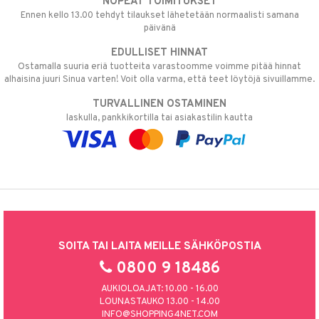
NOPEAT TOIMITUKSET
Ennen kello 13.00 tehdyt tilaukset lähetetään normaalisti samana
päivänä
EDULLISET HINNAT
Ostamalla suuria eriä tuotteita varastoomme voimme pitää hinnat
alhaisina juuri Sinua varten! Voit olla varma, että teet löytöjä sivuillamme.
TURVALLINEN OSTAMINEN
laskulla, pankkikortilla tai asiakastilin kautta
SOITA TAI LAITA MEILLE SÄHKÖPOSTIA
0800 9 18486
AUKIOLOAJAT: 10.00 - 16.00
LOUNASTAUKO 13.00 - 14.00
INFO@SHOPPING4NET.COM