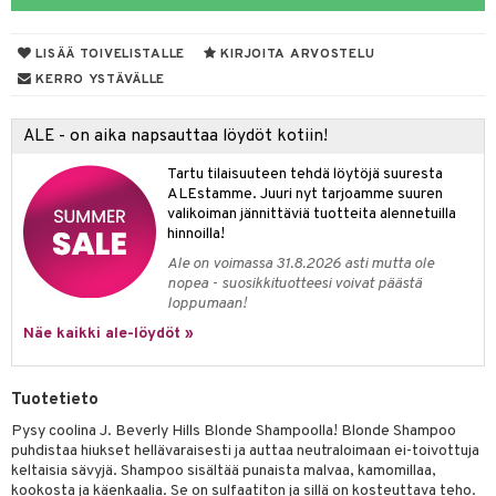
vojen poisto
nekorut
ulet
 de cologne
onhoito
LISÄÄ TOIVELISTALLE
KIRJOITA ARVOSTELU
vojen hoito
muksia
likiilto
o
 de parfum
i & Lapset
KERRO YSTÄVÄLLE
vovesi
vovoiteet
lipuna
nzer & Highlighter
nnet
 de toilette
inkotuotteet
t
ALE - on aika napsauttaa löydöt kotiin!
distus
kkä iho
metiikkalaukkuja
lirasva
kkivoide
okynnet
t tarvikkeet
japakkaukset
dorantit
stenlähtö
sasto
ito
iikkalaukkuja
Tartu tilaisuuteen tehdä löytöjä suuresta
mämeikinpoisto
va iho
rinta
auskynä
tevoide
sien hoito
kkaus
mät
ksukynttilät &
koistuotteet
sväri
inkotuotteet
sit
mit
otteita
ALEstamme. Juuri nyt tarjoamme suuren
onetuoksut
maali iho
japakkaukset
valikoiman jännittäviä tuotteita alennetuilla
kipuna
silakanpoisto
ut
liner / Kajaali
t Set
toaineet
koistuotteet
er shave balm
ko
onhoito
hinnoilla!
talosuihke
vainen iho
amiot
mer
silakat
setit
oripset
eruskettavat tuotteet
toilu
eruskettavat tuotteet
er shave lotion
inkotuotteet
Ale on voimassa 31.8.2026 asti mutta ole
nopea - suosikkituotteesi voivat päästä
rumit
teri
vikkeet
makarvat
kojen hoito
kölaitteet
vovoiteet
 de cologne
dorantit
linssit
loppumaan!
mänympärysvoiteet
ytetty Päivävoide
mivärit
vojen poisto
mpoot
Näe kaikki ale-löydöt »
metiikkalaukkuja
 de toilette
koistuotteet
UE
sienhoito
ien hoito
vikkeita
rinta
japakkaukset
eruskettavat tuotteet
e
spalvelu
Tuotetieto
siväri
rinta
japakkaus
vojen poisto
 10
 System
Pysy coolina J. Beverly Hills Blonde Shampoolla! Blonde Shampoo
ksiä & vastauksia
pytuotteita
amiot
ien hoito
puhdistaa hiukset hellävaraisesti ja auttaa neutraloimaan ei-toivottuja
he 1: Puhdistus
ito
keltaisia sävyjä. Shampoo sisältää punaista malvaa, kamomillaa,
tuotetta
hkugeelit & saippuat
ranajotuotteet
hkugeelit & saippuat
kookosta ja käenkaalia. Se on sulfaatiton ja sillä on kosteuttava teho.
he 2: Kirkastus
ien- ja Vartalonhoito