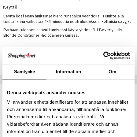
 verkkokaupasta
taloöljyt
Käyttö
ta & Viikset
talovoiteet
he 3: Kosteutus
teudenhoito
likiilto
t
Levitä kosteisiin hiuksiin ja hiero runsaaksi vaahdoksi. Huuhtele ja
talovoiteet
distaminen
rinta ja naamiot
lipuna
matics Elixir
o
toista, anna vaikuttaa 2-3 minuuttia neutraloidaksesi keltaisia sävyjä.
rumit
Parhaan tuloksen saavuttamiseksi käytä yhdessä J Beverly Hills
distus
ltenrajausväri
yx
inkosuoja
Blonde Conditioner -hoitoaineen kanssa.
mänympärysvoiteet
rumit
makarvat
nique Happy
aihetta Miehille
Tuotenumero
mien/Huulten Hoito
miväri
nique Happy For Men
nhoito
CJH09-9Q-340-XX-XX
kkisiveltmit
kastus
Samtycke
Information
Om
kkivoide
teutus & Soujaus
Suositut tuotteet
tevoide
ranajo & Ihonpuhdistus
Denna webbplats använder cookies
justusvoide
-27%
Vi använder enhetsidentifierare för att anpassa innehållet
kipuna
och annonserna till användarna, tillhandahålla funktioner
teri
för sociala medier och analysera vår trafik. Vi
vidarebefordrar även sådana identifierare och annan
siväri
information från din enhet till de sociala medier och
mänrajauskynät