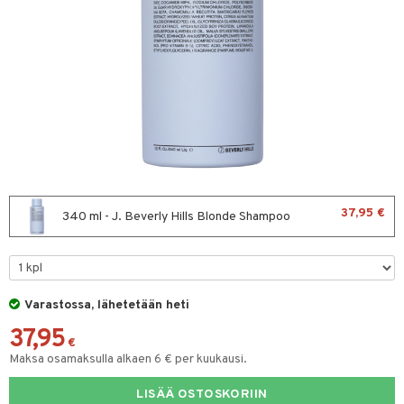
sväri
toaineet
isteita
ivashamppoo
ve-in hoitoaine
toilu
ssuihkeet
kölaitteet
37,95 €
340 ml - J. Beverly Hills Blonde Shampoo
arat
mpoot
lto & Antifrizz
ohoitoa
pösuojat
ito
Varastossa, lähetetään heti
heuttavat tuotteet
inkotuotteet
37,95
€
Maksa osamaksulla alkaen 6 € per kuukausi.
a & Geeli
koistuotteet
lakorut
iikka
eruskettavat tuotteet
vakorut
LISÄÄ OSTOSKORIIN
t Set
mit