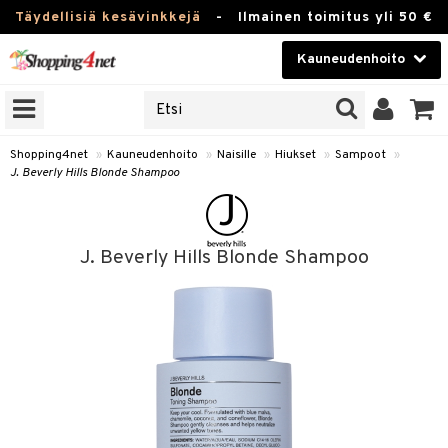
Täydellisiä kesävinkkejä
-
Ilmainen toimitus yli 50 €
Kauneudenhoito
ERKKEJÄ
Kauneudenhoito
M BRANDS
T
Piilolinssit
Shopping4net
»
Kauneudenhoito
»
Naisille
»
Hiukset
»
Sampoot
»
J. Beverly Hills Blonde Shampoo
JAT
Luontaistuotteet
UOTTEITA
Apteekki
J. Beverly Hills Blonde Shampoo
Fitness
t
Koti & Sisustus
t Set
Lelut, Lapsi & Vauva
jat / Kammat
Tuotemerkkejä
skuurit
Kampanjat
stenlähtö