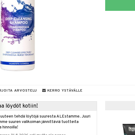
RJOITA ARVOSTELU
KERRO YSTÄVÄLLE
a löydöt kotiin!
isuuteen tehdä löytöjä suuresta ALEstamme. Juuri
mme suuren valikoiman jännittäviä tuotteita
a hinnoilla!