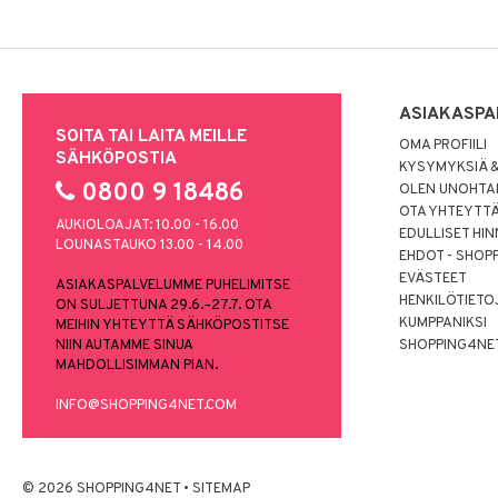
ASIAKASPA
SOITA TAI LAITA MEILLE
OMA PROFIILI
SÄHKÖPOSTIA
KYSYMYKSIÄ &
0800 9 18486
OLEN UNOHTAN
OTA YHTEYTT
AUKIOLOAJAT: 10.00 - 16.00
EDULLISET HI
LOUNASTAUKO 13.00 - 14.00
EHDOT - SHOP
EVÄSTEET
ASIAKASPALVELUMME PUHELIMITSE
HENKILÖTIETO
ON SULJETTUNA 29.6.–27.7. OTA
KUMPPANIKSI
MEIHIN YHTEYTTÄ SÄHKÖPOSTITSE
NIIN AUTAMME SINUA
SHOPPING4NE
MAHDOLLISIMMAN PIAN.
INFO@SHOPPING4NET.COM
© 2026 SHOPPING4NET
•
SITEMAP