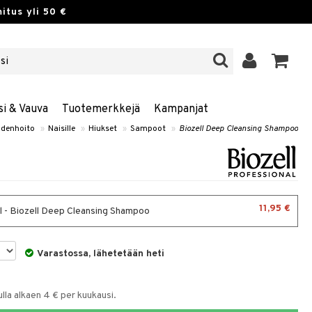
itus yli 50 €
si & Vauva
Tuotemerkkejä
Kampanjat
denhoito
»
Naisille
»
Hiukset
»
Sampoot
»
Biozell Deep Cleansing Shampoo
11,95 €
 - Biozell Deep Cleansing Shampoo
Varastossa, lähetetään heti
la alkaen 4 € per kuukausi.