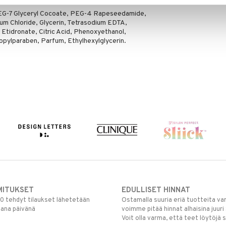
PEG-7 Glyceryl Cocoate, PEG-4 Rapeseedamide,
m Chloride, Glycerin, Tetrasodium EDTA,
tidronate, Citric Acid, Phenoxyethanol,
pylparaben, Parfum, Ethylhexylglycerin.
MITUKSET
EDULLISET HINNAT
00 tehdyt tilaukset lähetetään
Ostamalla suuria eriä tuotteita 
mana päivänä
voimme pitää hinnat alhaisina juuri
Voit olla varma, että teet löytöjä 