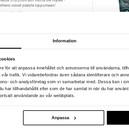
massa 31.8.2026 asti mutta ole nopea -
otteesi voivat päästä loppumaan!
i ale-löydöt »
Biozell MEN St
oistaa muotoilutuotteiden, mineraalien ja kloorin
Information
Medium Hold
BIOZELL PROF
esti mutta tehokkaasti.
8,95
€
cookies
käsittelyä tai 2-6 kertaa kuukaudessa tavallisen
e för att anpassa innehållet och annonserna till användarna, tillh
lia.
vår trafik. Vi vidarebefordrar även sådana identifierare och anna
nnons- och analysföretag som vi samarbetar med. Dessa kan i sin
har tillhandahållit eller som de har samlat in när du har använt
ortsatt användande av vår webbplats.
aahdota.
a huuhtele huolellisesti.
Anpassa
tta palauttaaksesi hiusten kosteustasapainon.