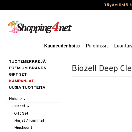
Täydellisiä 
Kauneudenhoito
Piilolinssit
Luontai
TUOTEMERKKEJÄ
Biozell Deep Cl
PREMIUM BRANDS
GIFT SET
KAMPANJAT
UUSIA TUOTTEITA
Naisille
Hiukset
Gift Set
Harjat / Kammat
Hiuskuurit