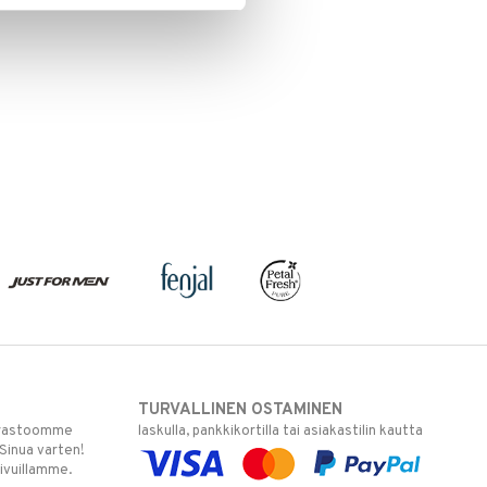
TURVALLINEN OSTAMINEN
varastoomme
laskulla, pankkikortilla tai asiakastilin kautta
 Sinua varten!
sivuillamme.