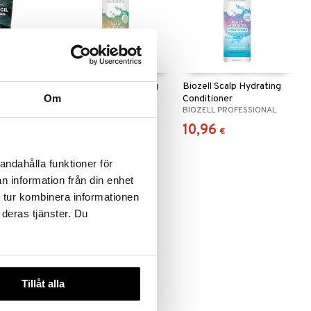
yling Gel -
Biozell Scalp Balancing
Biozell Scalp Hydrating
Om
Shampoo
Conditioner
ESSIONAL
BIOZELL PROFESSIONAL
BIOZELL PROFESSIONAL
10,96
10,96
€
€
andahålla funktioner för
n information från din enhet
 tur kombinera informationen
 deras tjänster. Du
Tillåt alla