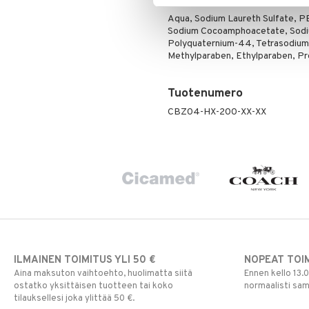
Puuteri
Ripsiväri
Aqua, Sodium Laureth Sulfate, 
Sodium Cocoamphoacetate, Sodiu
Silmänrajauskynät
Polyquaternium-44, Tetrasodium E
Methylparaben, Ethylparaben, Pro
Tuotenumero
CBZ04-HX-200-XX-XX
ILMAINEN TOIMITUS YLI 50 €
NOPEAT TOI
Aina maksuton vaihtoehto, huolimatta siitä
Ennen kello 13.
ostatko yksittäisen tuotteen tai koko
normaalisti sa
tilauksellesi joka ylittää 50 €.