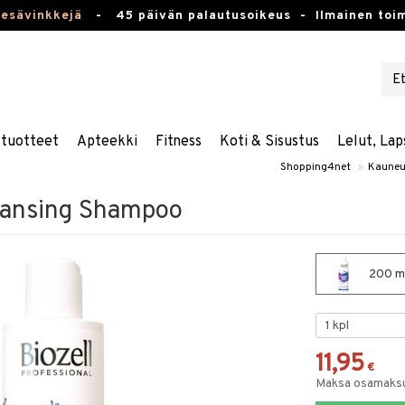
kesävinkkejä
-
45 päivän palautusoikeus -
Ilmainen toim
stuotteet
Apteekki
Fitness
Koti & Sisustus
Lelut, Lap
Shopping4net
»
Kauneu
eansing Shampoo
200 ml
11,95
€
Maksa osamaksul