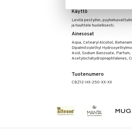
Puuteri
Dermatologisesti testattu
Ripsiväri
Käyttö
Silmänrajauskynät
Levitä pestyihin, pyyhekuivattuihi
ja huuhtele huolellisesti.
Ainesosat
Aqua, Cetearyl Alcohol, Behenami
Dipalmitoylethyl Hydroxyethylmo
Acid, Sodium Benzoate, Parfum,
Acetyloctahydropnaphtalenes, Cit
Tuotenumero
CBZ12-HX-250-XX-XX