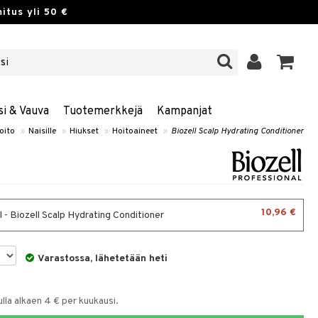
itus yli 50 €
si & Vauva
Tuotemerkkejä
Kampanjat
oito
»
Naisille
»
Hiukset
»
Hoitoaineet
»
Biozell Scalp Hydrating Conditioner
10,96 €
 - Biozell Scalp Hydrating Conditioner
Varastossa, lähetetään heti
la alkaen 4 € per kuukausi.