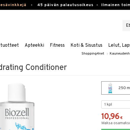
kesävinkkejä
-
45 päivän palautusoikeus -
Ilmainen toim
stuotteet
Apteekki
Fitness
Koti & Sisustus
Lelut, Lap
Shopping4net
»
Kauneudenh
drating Conditioner
250 ml
10,96
€
Maksa osamaksul