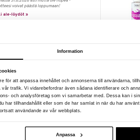
massa 31.8.2026 asti mutta ole nopea -
otteesi voivat päästä loppumaan!
i ale-löydöt »
Biozell Argan 
er on kehitetty erityisesti tukemaan hiuspohjan ja
ainoa. Tämä silikoniton hoitoaine tuo helpotusta
BIOZELL PROF
Information
uspohjalle, samalla kun se antaa hiuksille kauniin kiillon
13,96
itoaine tekee hiuksista helposti käsiteltävät ja
€
cookies
hiustenhoitorutiinissasi tai tehosta sen vaikutuksia
e för att anpassa innehållet och annonserna till användarna, tillh
na.
vår trafik. Vi vidarebefordrar även sådana identifierare och anna
nnons- och analysföretag som vi samarbetar med. Dessa kan i sin
vitin®
har tillhandahållit eller som de har samlat in när du har använt
eenkäytetty)
ortsatt användande av vår webbplats.
askaita.
Anpassa
ekoisia väriaineita.