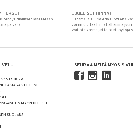
MITUKSET
EDULLISET HINNAT
00 tehdyt tilaukset lähetetään
Ostamalla suuria eriä tuotteita 
mana päivänä
voimme pitää hinnat alhaisina juuri
Voit olla varma, että teet löytöjä 
LVELU
SEURAA MEITÄ MYÖS SIVU
 VASTAUKSIA
UT ASIAKASTIETONI
Ä
NNAT
PING4NETIN MYYNTIEHDOT
JEN SUOJAUS
T