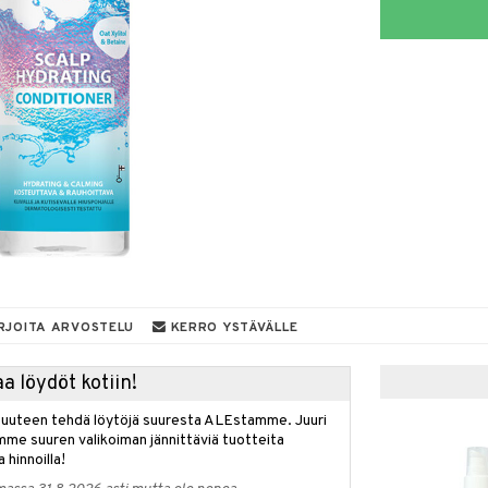
RJOITA ARVOSTELU
KERRO YSTÄVÄLLE
a löydöt kotiin!
isuuteen tehdä löytöjä suuresta ALEstamme. Juuri
mme suuren valikoiman jännittäviä tuotteita
a hinnoilla!