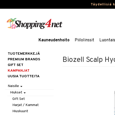
Täydellisiä 
Kauneudenhoito
Piilolinssit
Luontai
TUOTEMERKKEJÄ
Biozell Scalp Hy
PREMIUM BRANDS
GIFT SET
KAMPANJAT
UUSIA TUOTTEITA
Naisille
Hiukset
Gift Set
Harjat / Kammat
Hiuskuurit