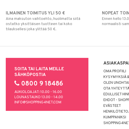
ILMAINEN TOIMITUS YLI 50 €
NOPEAT TOI
Aina maksuton vaihtoehto, huolimatta siitä
Ennen kello 13.
ostatko yksittäisen tuotteen tai koko
normaalisti sa
tilauksellesi joka ylittää 50 €.
ASIAKASPA
SOITA TAI LAITA MEILLE
OMA PROFIILI
SÄHKÖPOSTIA
KYSYMYKSIÄ &
0800 9 18486
OLEN UNOHTAN
OTA YHTEYTT
AUKIOLOAJAT: 10.00 - 16.00
EDULLISET HI
LOUNASTAUKO 13.00 - 14.00
EHDOT - SHOP
INFO@SHOPPING4NET.COM
EVÄSTEET
HENKILÖTIETO
KUMPPANIKSI
SHOPPING4NE