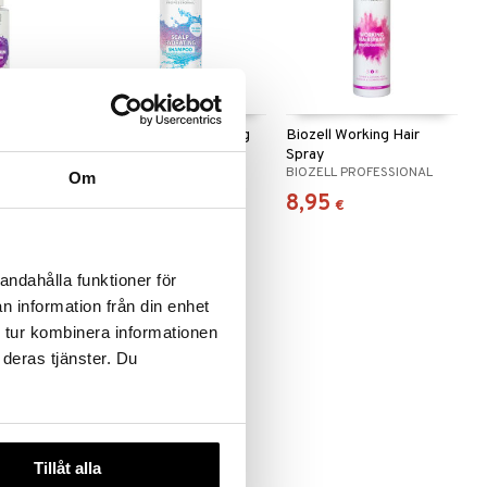
Oil Serum
Biozell Scalp Hydrating
Biozell Working Hair
Shampoo
Spray
ESSIONAL
BIOZELL PROFESSIONAL
BIOZELL PROFESSIONAL
Om
10,96
8,95
€
€
andahålla funktioner för
n information från din enhet
 tur kombinera informationen
 deras tjänster. Du
Tillåt alla