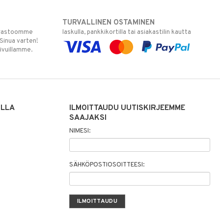
TURVALLINEN OSTAMINEN
varastoomme
laskulla, pankkikortilla tai asiakastilin kautta
 Sinua varten!
sivuillamme.
ILLA
ILMOITTAUDU UUTISKIRJEEMME
SAAJAKSI
NIMESI:
SÄHKÖPOSTIOSOITTEESI: