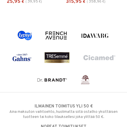
25,95
315,95
39,95
358,96
€
(
€
)
€
(
€
)
ILMAINEN TOIMITUS YLI 50 €
Aina maksuton vaihtoehto, huolimatta siitä ostatko yksittäisen
tuotteen tai koko tilauksellesi joka ylittää 50 €.
NOPEAT TOIMITUKSET