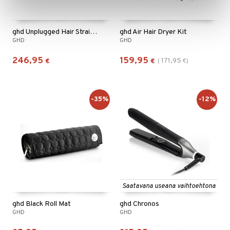
ghd Unplugged Hair Straightener
ghd Air Hair Dryer Kit
GHD
GHD
246,95
159,95
171,95
€
€
(
€
)
-35%
-12%
Saatavana useana vaihtoehtona
ghd Black Roll Mat
ghd Chronos
GHD
GHD