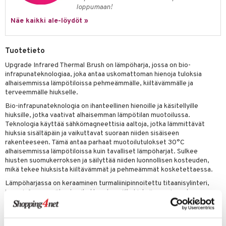
loppumaan!
 verkkokaupasta
taloöljyt
ta & Viikset
talovoiteet
he 3: Kosteutus
teudenhoito
likiilto
t
Näe kaikki ale-löydöt »
talovoiteet
distaminen
rinta ja naamiot
lipuna
matics Elixir
o
rumit
Tuotetieto
distus
ltenrajausväri
yx
inkosuoja
mänympärysvoiteet
Upgrade Infrared Thermal Brush on lämpöharja, jossa on bio-
rumit
makarvat
nique Happy
aihetta Miehille
infrapunateknologiaa, joka antaa uskomattoman hienoja tuloksia
alhaisemmissa lämpötiloissa pehmeämmälle, kiiltävämmälle ja
mien/Huulten Hoito
miväri
nique Happy For Men
nhoito
terveemmälle hiukselle.
kkisiveltmit
kastus
Bio-infrapunateknologia on ihanteellinen hienoille ja käsitellyille
hiuksille, jotka vaativat alhaisemman lämpötilan muotoilussa.
kkivoide
teutus & Soujaus
Teknologia käyttää sähkömagneettisia aaltoja, jotka lämmittävät
hiuksia sisältäpäin ja vaikuttavat suoraan niiden sisäiseen
tevoide
ranajo & Ihonpuhdistus
rakenteeseen. Tämä antaa parhaat muotoilutulokset 30°C
alhaisemmissa lämpötiloissa kuin tavalliset lämpöharjat. Sulkee
justusvoide
hiusten suomukerroksen ja säilyttää niiden luonnollisen kosteuden,
mikä tekee hiuksista kiiltävämmät ja pehmeämmät kosketettaessa.
kipuna
Lämpöharjassa on keraaminen turmaliinipinnoitettu titaanisylinteri,
teri
jossa infrapunasäteet vaikuttavat syvälle hiuksiin, suojaavat
ulkokerrosta, säilyttävät kosteuden, antavat 30% enemmän kiiltoa ja
siväri
tekevät hiuksista 50% terveemmät.
mänrajauskynät