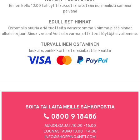
Ennen kello 13.00 tehdyt tilaukset lähetetään normaalisti samana
päivänä
EDULLISET HINNAT
Ostamalla suuria eriä tuotteita varastoomme voimme pitää hinnat
alhaisina juuri Sinua varten! Voit olla varma, että teet löytöjä sivuillamme.
TURVALLINEN OSTAMINEN
laskulla, pankkikortilla tai asiakastilin kautta
SOITA TAI LAITA MEILLE SÄHKÖPOSTIA
0800 9 18486
AUKIOLOAJAT: 10.00 - 16.00
LOUNASTAUKO 13.00 - 14.00
INFO@SHOPPING4NET.COM