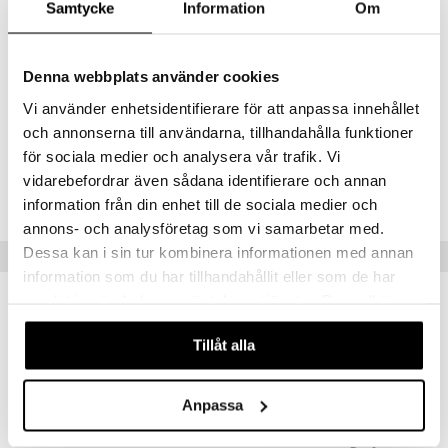
- Halkaisija: 43 mm
Samtycke
Information
Om
- Lämpötila: 120-230°C
- 52 wattia
- Johdon pituus: 2,5 metriä
Denna webbplats använder cookies
- Automaattinen sammutus 60 minuutin jälkeen
- Mitat: 30 x 5 cm
Vi använder enhetsidentifierare för att anpassa innehållet
och annonserna till användarna, tillhandahålla funktioner
för sociala medier och analysera vår trafik. Vi
Tuotenumero
vidarebefordrar även sådana identifierare och annan
CUPG5-W3-1-XX-XX
information från din enhet till de sociala medier och
annons- och analysföretag som vi samarbetar med.
Dessa kan i sin tur kombinera informationen med annan
Suositut tuotteet
information som du har tillhandahållit eller som de har
samlat in när du har använt deras tjänster. Du godkänner
-7%
våra cookies vid fortsatt användande av vår webbplats.
Tillåt alla
Anpassa