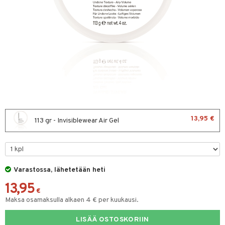
sväri
toaineet
isteita
ivashamppoo
ve-in hoitoaine
toilu
ssuihkeet
13,95 €
113 gr - Invisiblewear Air Gel
arat
lto & Antifrizz
pösuojat
Varastossa, lähetetään heti
heuttavat tuotteet
13,95
€
Maksa osamaksulla alkaen 4 € per kuukausi.
a & Geeli
kölaitteet
LISÄÄ OSTOSKORIIN