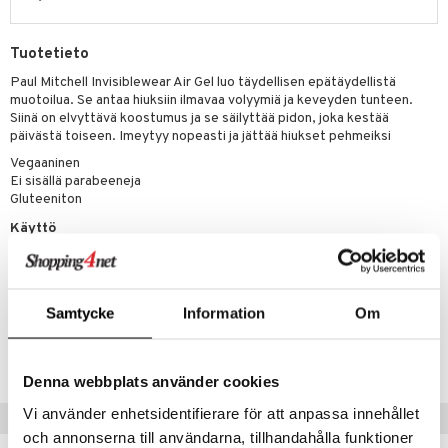
rumit
teri
vikkeet
makarvat
kojen hoito
kölaitteet
vovoiteet
 de cologne
dorantit
linssit
Tuotetieto
mänympärysvoiteet
ytetty Päivävoide
mivärit
vojen poisto
mpoot
metiikkalaukkuja
 de toilette
koistuotteet
UE
Paul Mitchell Invisiblewear Air Gel luo täydellisen epätäydellistä
sienhoito
ien hoito
vikkeita
rinta
japakkaukset
eruskettavat tuotteet
e
muotoilua. Se antaa hiuksiin ilmavaa volyymiä ja keveyden tunteen.
spalvelu
Siinä on elvyttävä koostumus ja se säilyttää pidon, joka kestää
siväri
rinta
japakkaus
vojen poisto
 10
 System
päivästä toiseen. Imeytyy nopeasti ja jättää hiukset pehmeiksi
ksiä & vastauksia
pytuotteita
amiot
Vegaaninen
ien hoito
he 1: Puhdistus
ito
Ei sisällä parabeeneja
tuotetta
hkugeelit & saippuat
ranajotuotteet
hkugeelit & saippuat
Gluteeniton
he 2: Kirkastus
ien- ja Vartalonhoito
 verkkokaupasta
taloöljyt
Käyttö
ta & Viikset
talovoiteet
he 3: Kosteutus
teudenhoito
likiilto
t
Levitä pieni määrä märkiin tai kuiviin hiuksiin ja muotoile toivomasi
talovoiteet
distaminen
rinta ja naamiot
lipuna
matics Elixir
o
mukaan.
rumit
distus
ltenrajausväri
yx
inkosuoja
Samtycke
Information
Om
Tuotenumero
mänympärysvoiteet
rumit
makarvat
nique Happy
aihetta Miehille
CPL02-P6-113-XX-XX
mien/Huulten Hoito
miväri
nique Happy For Men
nhoito
Denna webbplats använder cookies
kkisiveltmit
Vi använder enhetsidentifierare för att anpassa innehållet
kastus
Suositut tuotteet
och annonserna till användarna, tillhandahålla funktioner
kkivoide