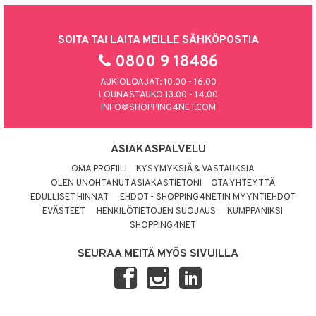
SOITA TAI LAITA MEILLE SÄHKÖPOSTIA
0800 9 18486
AUKIOLOAJAT: 10.00 - 16.00
LOUNASTAUKO 13.00 - 14.00
INFO@SHOPPING4NET.COM
ASIAKASPALVELU
OMA PROFIILI
KYSYMYKSIÄ & VASTAUKSIA
OLEN UNOHTANUT ASIAKASTIETONI
OTA YHTEYTTÄ
EDULLISET HINNAT
EHDOT - SHOPPING4NETIN MYYNTIEHDOT
EVÄSTEET
HENKILÖTIETOJEN SUOJAUS
KUMPPANIKSI
SHOPPING4NET
SEURAA MEITÄ MYÖS SIVUILLA