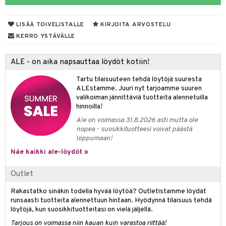
mpoot
LISÄÄ TOIVELISTALLE
KIRJOITA ARVOSTELU
ohoitoa
KERRO YSTÄVÄLLE
ito
ALE - on aika napsauttaa löydöt kotiin!
inkotuotteet
Tartu tilaisuuteen tehdä löytöjä suuresta
koistuotteet
lakorut
iikka
ALEstamme. Juuri nyt tarjoamme suuren
valikoiman jännittäviä tuotteita alennetuilla
eruskettavat tuotteet
vakorut
t Set
mit
hinnoilla!
vojen poisto
nekorut
ulet
 de cologne
onhoito
Ale on voimassa 31.8.2026 asti mutta ole
nopea - suosikkituotteesi voivat päästä
vojen hoito
muksia
likiilto
o
 de parfum
i & Lapset
loppumaan!
vovesi
vovoiteet
lipuna
nzer & Highlighter
nnet
 de toilette
inkotuotteet
Näe kaikki ale-löydöt »
t
distus
kkä iho
metiikkalaukkuja
lirasva
kkivoide
okynnet
t tarvikkeet
japakkaukset
dorantit
stenlähtö
sasto
ito
iikkalaukkuja
Outlet
mämeikinpoisto
va iho
rinta
auskynä
tevoide
sien hoito
kkaus
mät
ksukynttilät &
koistuotteet
sväri
inkotuotteet
sit
mit
otteita
Rakastatko sinäkin todella hyvää löytöä? Outletistamme löydät
onetuoksut
runsaasti tuotteita alennettuun hintaan. Hyödynnä tilaisuus tehdä
maali iho
japakkaukset
kipuna
silakanpoisto
ut
liner / Kajaali
t Set
toaineet
koistuotteet
er shave balm
ko
onhoito
löytöjä, kun suosikkituotteitasi on vielä jäljellä.
talosuihke
vainen iho
amiot
mer
silakat
setit
oripset
eruskettavat tuotteet
toilu
eruskettavat tuotteet
er shave lotion
inkotuotteet
Tarjous on voimassa niin kauan kuin varastoa riittää!