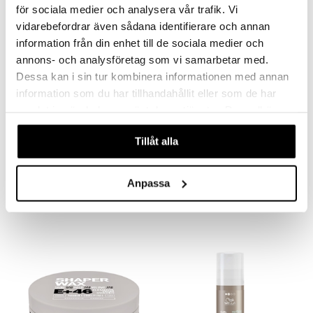
teutus & Soujaus
för sociala medier och analysera vår trafik. Vi
tevoide
ranajo & Ihonpuhdistus
vidarebefordrar även sådana identifierare och annan
information från din enhet till de sociala medier och
justusvoide
annons- och analysföretag som vi samarbetar med.
kipuna
Dessa kan i sin tur kombinera informationen med annan
information som du har tillhandahållit eller som de har
teri
samlat in när du har använt deras tjänster. Du godkänner
siväri
våra cookies vid fortsatt användande av vår webbplats.
Saatavana useana vaihtoehtona
mänrajauskynät
Tillåt alla
Eimi Pearl Styler
E+46 Rough Wax
WELLA PROFESSIONALS
E+46
Anpassa
4,95
12,95
alk.
€
€