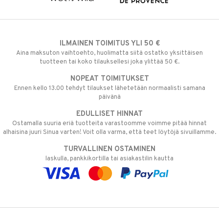
ILMAINEN TOIMITUS YLI 50 €
Aina maksuton vaihtoehto, huolimatta siitä ostatko yksittäisen
tuotteen tai koko tilauksellesi joka ylittää 50 €.
NOPEAT TOIMITUKSET
Ennen kello 13.00 tehdyt tilaukset lähetetään normaalisti samana
päivänä
EDULLISET HINNAT
Ostamalla suuria eriä tuotteita varastoomme voimme pitää hinnat
alhaisina juuri Sinua varten! Voit olla varma, että teet löytöjä sivuillamme.
TURVALLINEN OSTAMINEN
laskulla, pankkikortilla tai asiakastilin kautta