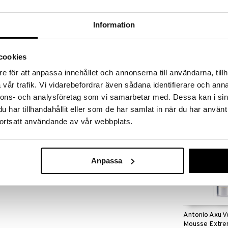
massa 31.8.2026 asti mutta ole nopea -
otteesi voivat päästä loppumaan!
i ale-löydöt »
Information
cookies
Biozell Textur
svoide tukien hiuksia juurista lähtien, lisäten
Volume Spray
e för att anpassa innehållet och annonserna till användarna, tillh
BIOZELL PROF
vår trafik. Vi vidarebefordrar även sådana identifierare och anna
9,95
€
nnons- och analysföretag som vi samarbetar med. Dessa kan i sin
har tillhandahållit eller som de har samlat in när du har använt
ortsatt användande av vår webbplats.
Anpassa
Antonio Axu V
Mousse Extr