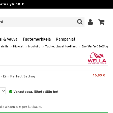
itus yli 50 €
si & Vauva
Tuotemerkkejä
Kampanjat
aisille
»
Hiukset
»
Muotoilu
»
Tuuheuttavat tuotteet
»
Eimi Perfect Setting
16,95 €
 - Eimi Perfect Setting
Varastossa, lähetetään heti
la alkaen 4 € per kuukausi.