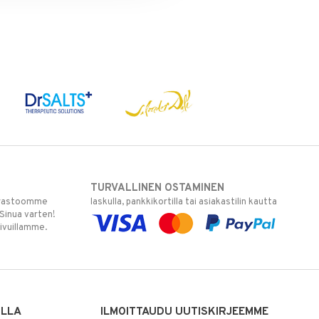
TURVALLINEN OSTAMINEN
varastoomme
laskulla, pankkikortilla tai asiakastilin kautta
 Sinua varten!
sivuillamme.
ILLA
ILMOITTAUDU UUTISKIRJEEMME