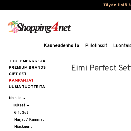
Täydellisiä 
Kauneudenhoito
Piilolinssit
Luontai
TUOTEMERKKEJÄ
Eimi Perfect Set
PREMIUM BRANDS
GIFT SET
KAMPANJAT
UUSIA TUOTTEITA
Naisille
Hiukset
Gift Set
Harjat / Kammat
Hiuskuurit