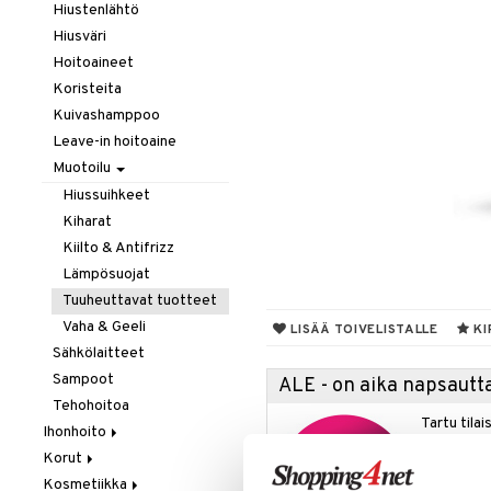
Hiustenlähtö
Hiusväri
Hoitoaineet
Koristeita
Kuivashamppoo
Leave-in hoitoaine
Muotoilu
Hiussuihkeet
Kiharat
Kiilto & Antifrizz
Lämpösuojat
Tuuheuttavat tuotteet
Vaha & Geeli
LISÄÄ TOIVELISTALLE
KI
Sähkölaitteet
Sampoot
ALE - on aika napsautta
Tehohoitoa
Tartu tila
Ihonhoito
nyt tarjoa
Korut
Aurinkotuotteet
alennetuill
Kosmetiikka
Erikoistuotteet
Kaulakorut