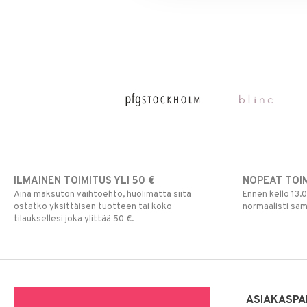
Silmien/Huulten Hoito
Luomiväri
Clinique Happy For Men
Ironhoito
Meikkisiveltmit
Kirkastus
Meikkivoide
Kosteutus & Soujaus
Peitevoide
Parranajo &
Ihonpuhdistus
Pohjustusvoide
Poskipuna
Puuteri
Ripsiväri
Silmänrajauskynät
ILMAINEN TOIMITUS YLI 50 €
NOPEAT TOI
Aina maksuton vaihtoehto, huolimatta siitä
Ennen kello 13.
ostatko yksittäisen tuotteen tai koko
normaalisti sa
tilauksellesi joka ylittää 50 €.
ASIAKASPA