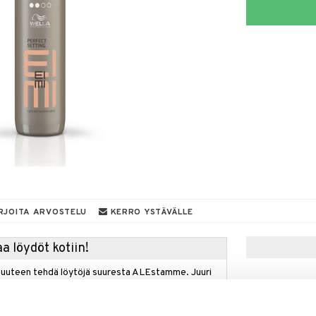
RJOITA ARVOSTELU
KERRO YSTÄVÄLLE
a löydöt kotiin!
isuuteen tehdä löytöjä suuresta ALEstamme. Juuri
mme suuren valikoiman jännittäviä tuotteita
a hinnoilla!