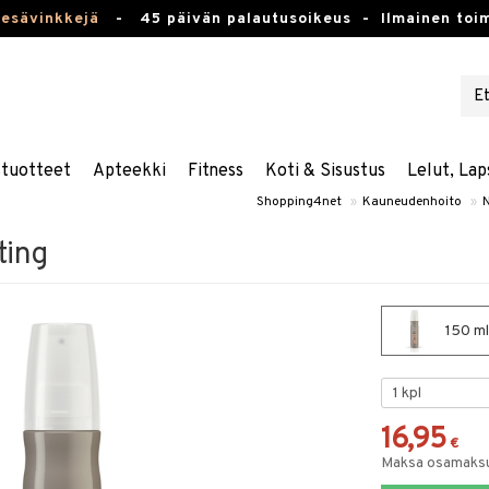
kesävinkkejä
-
45 päivän palautusoikeus -
Ilmainen toim
stuotteet
Apteekki
Fitness
Koti & Sisustus
Lelut, Lap
Shopping4net
»
Kauneudenhoito
»
N
ting
150 ml
16,95
€
Maksa osamaksul