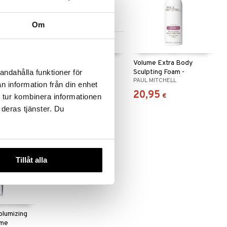
Om
Saatavana useana
vaihtoehtona
izing
Eimi Extra Volume -
Volume Extra Body
Styling Mousse
Sculpting Foam -
andahålla funktioner för
ESSIONAL
WELLA PROFESSIONALS
PAUL MITCHELL
Thickening Foam
n information från din enhet
7,95
20,95
alk.
€
€
 tur kombinera informationen
 deras tjänster. Du
Tillåt alla
olumizing
eme