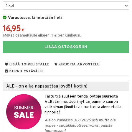
mpoot
ohoitoa
Varastossa, lähetetään heti
16,95
ito
€
Maksa osamaksulla alkaen 4 € per kuukausi.
inkotuotteet
LISÄÄ OSTOSKORIIN
koistuotteet
lakorut
iikka
eruskettavat tuotteet
vakorut
t Set
mit
LISÄÄ TOIVELISTALLE
KIRJOITA ARVOSTELU
vojen poisto
nekorut
ulet
 de cologne
onhoito
KERRO YSTÄVÄLLE
vojen hoito
muksia
likiilto
o
 de parfum
i & Lapset
ALE - on aika napsauttaa löydöt kotiin!
vovesi
vovoiteet
lipuna
nzer & Highlighter
nnet
 de toilette
inkotuotteet
t
Tartu tilaisuuteen tehdä löytöjä suuresta
distus
kkä iho
metiikkalaukkuja
lirasva
kkivoide
okynnet
t tarvikkeet
japakkaukset
dorantit
stenlähtö
sasto
ito
iikkalaukkuja
ALEstamme. Juuri nyt tarjoamme suuren
valikoiman jännittäviä tuotteita alennetuilla
mämeikinpoisto
va iho
rinta
auskynä
tevoide
sien hoito
kkaus
mät
ksukynttilät &
koistuotteet
sväri
inkotuotteet
sit
mit
otteita
hinnoilla!
onetuoksut
maali iho
japakkaukset
kipuna
silakanpoisto
ut
liner / Kajaali
t Set
toaineet
koistuotteet
er shave balm
ko
onhoito
Ale on voimassa 31.8.2026 asti mutta ole
talosuihke
nopea - suosikkituotteesi voivat päästä
vainen iho
amiot
mer
silakat
setit
oripset
eruskettavat tuotteet
toilu
eruskettavat tuotteet
er shave lotion
inkotuotteet
loppumaan!