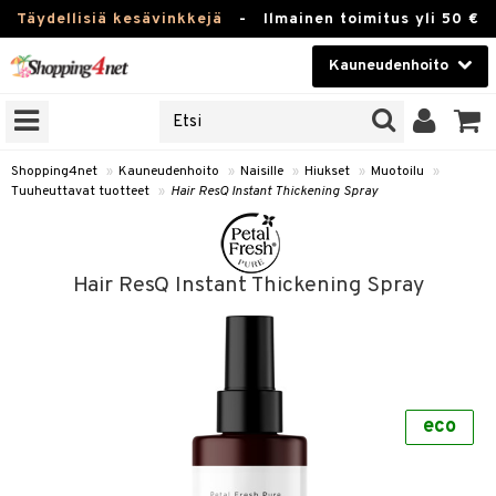
Täydellisiä kesävinkkejä
-
Ilmainen toimitus yli 50 €
Kauneudenhoito
ERKKEJÄ
Kauneudenhoito
M BRANDS
T
Piilolinssit
Shopping4net
»
Kauneudenhoito
»
Naisille
»
Hiukset
»
Muotoilu
»
Tuuheuttavat tuotteet
»
Hair ResQ Instant Thickening Spray
JAT
Luontaistuotteet
UOTTEITA
Apteekki
Hair ResQ Instant Thickening Spray
Fitness
t
Koti & Sisustus
t Set
Lelut, Lapsi & Vauva
jat / Kammat
eco
Tuotemerkkejä
skuurit
Kampanjat
stenlähtö