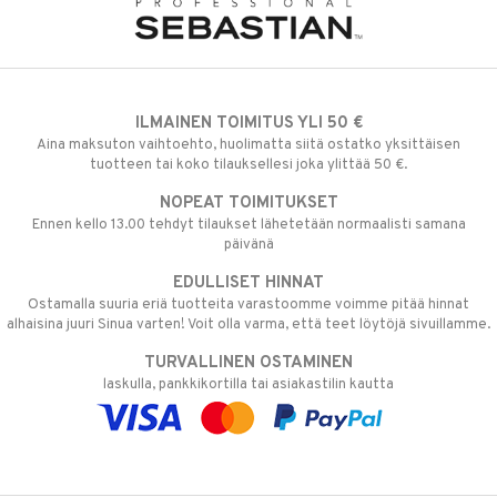
ILMAINEN TOIMITUS YLI 50 €
Aina maksuton vaihtoehto, huolimatta siitä ostatko yksittäisen
tuotteen tai koko tilauksellesi joka ylittää 50 €.
NOPEAT TOIMITUKSET
Ennen kello 13.00 tehdyt tilaukset lähetetään normaalisti samana
päivänä
EDULLISET HINNAT
Ostamalla suuria eriä tuotteita varastoomme voimme pitää hinnat
alhaisina juuri Sinua varten! Voit olla varma, että teet löytöjä sivuillamme.
TURVALLINEN OSTAMINEN
laskulla, pankkikortilla tai asiakastilin kautta