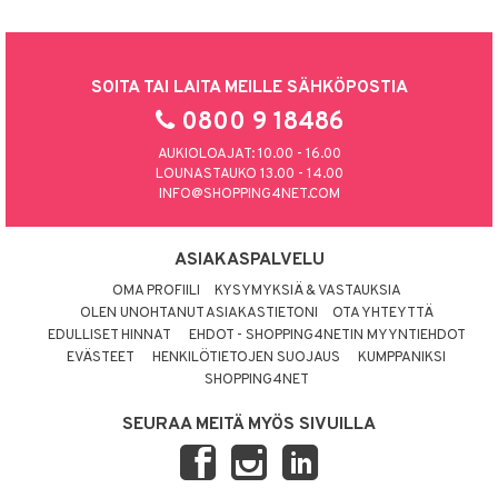
SOITA TAI LAITA MEILLE SÄHKÖPOSTIA
0800 9 18486
AUKIOLOAJAT: 10.00 - 16.00
LOUNASTAUKO 13.00 - 14.00
INFO@SHOPPING4NET.COM
ASIAKASPALVELU
OMA PROFIILI
KYSYMYKSIÄ & VASTAUKSIA
OLEN UNOHTANUT ASIAKASTIETONI
OTA YHTEYTTÄ
EDULLISET HINNAT
EHDOT - SHOPPING4NETIN MYYNTIEHDOT
EVÄSTEET
HENKILÖTIETOJEN SUOJAUS
KUMPPANIKSI
SHOPPING4NET
SEURAA MEITÄ MYÖS SIVUILLA