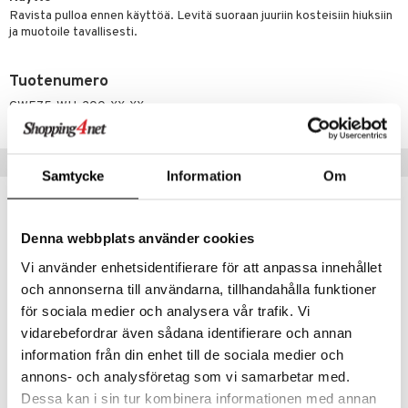
Ravista pulloa ennen käyttöä. Levitä suoraan juuriin kosteisiin hiuksiin
rumit
teri
vikkeet
makarvat
kojen hoito
kölaitteet
vovoiteet
 de cologne
dorantit
linssit
ja muotoile tavallisesti.
mänympärysvoiteet
ytetty Päivävoide
mivärit
vojen poisto
mpoot
metiikkalaukkuja
 de toilette
koistuotteet
UE
Tuotenumero
sienhoito
ien hoito
vikkeita
rinta
japakkaukset
eruskettavat tuotteet
e
spalvelu
CWE75-WH-200-XX-XX
siväri
rinta
japakkaus
vojen poisto
 10
 System
ksiä & vastauksia
pytuotteita
amiot
ien hoito
he 1: Puhdistus
ito
Suositut tuotteet
tuotetta
Samtycke
Information
Om
hkugeelit & saippuat
ranajotuotteet
hkugeelit & saippuat
he 2: Kirkastus
ien- ja Vartalonhoito
 verkkokaupasta
taloöljyt
ta & Viikset
talovoiteet
he 3: Kosteutus
teudenhoito
likiilto
t
Denna webbplats använder cookies
talovoiteet
distaminen
rinta ja naamiot
lipuna
matics Elixir
o
Vi använder enhetsidentifierare för att anpassa innehållet
rumit
distus
ltenrajausväri
yx
inkosuoja
och annonserna till användarna, tillhandahålla funktioner
mänympärysvoiteet
för sociala medier och analysera vår trafik. Vi
rumit
makarvat
nique Happy
aihetta Miehille
vidarebefordrar även sådana identifierare och annan
mien/Huulten Hoito
miväri
nique Happy For Men
nhoito
information från din enhet till de sociala medier och
Saatavana useana vaihtoehtona
kkisiveltmit
annons- och analysföretag som vi samarbetar med.
kastus
Biozell Texturizing Volume Spray
Eimi Extra Volume - Styling Mousse
Dessa kan i sin tur kombinera informationen med annan
kkivoide