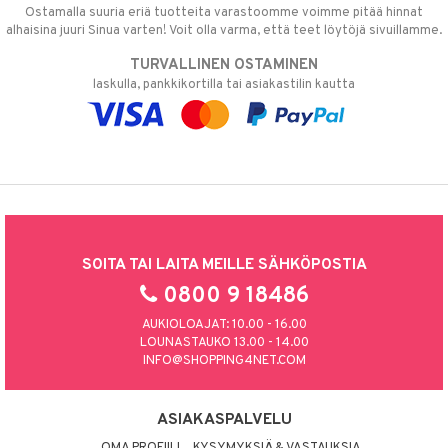
Ostamalla suuria eriä tuotteita varastoomme voimme pitää hinnat
alhaisina juuri Sinua varten! Voit olla varma, että teet löytöjä sivuillamme.
TURVALLINEN OSTAMINEN
laskulla, pankkikortilla tai asiakastilin kautta
SOITA TAI LAITA MEILLE SÄHKÖPOSTIA
0800 9 18486
AUKIOLOAJAT: 10.00 - 16.00
LOUNASTAUKO 13.00 - 14.00
INFO@SHOPPING4NET.COM
ASIAKASPALVELU
OMA PROFIILI
KYSYMYKSIÄ & VASTAUKSIA