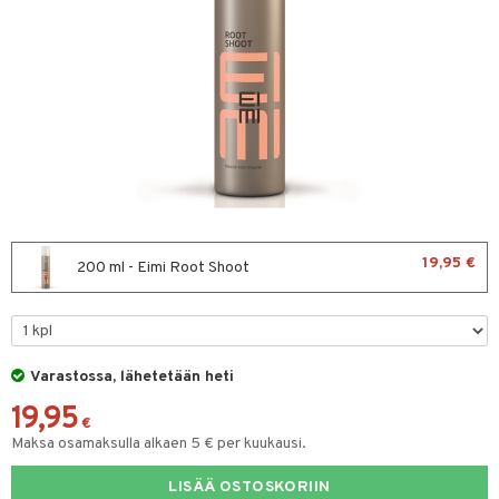
sväri
toaineet
isteita
ivashamppoo
ve-in hoitoaine
toilu
ssuihkeet
19,95 €
200 ml - Eimi Root Shoot
arat
lto & Antifrizz
pösuojat
Varastossa, lähetetään heti
uheuttavat tuotteet
19,95
€
Maksa osamaksulla alkaen 5 € per kuukausi.
a & Geeli
kölaitteet
LISÄÄ OSTOSKORIIN