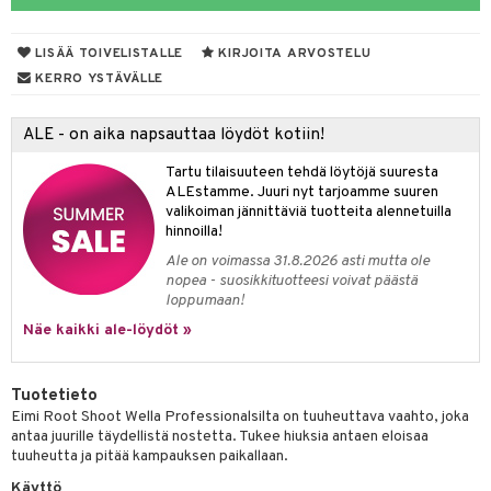
mpoot
LISÄÄ TOIVELISTALLE
KIRJOITA ARVOSTELU
ohoitoa
KERRO YSTÄVÄLLE
ito
ALE - on aika napsauttaa löydöt kotiin!
inkotuotteet
Tartu tilaisuuteen tehdä löytöjä suuresta
koistuotteet
lakorut
iikka
ALEstamme. Juuri nyt tarjoamme suuren
valikoiman jännittäviä tuotteita alennetuilla
eruskettavat tuotteet
vakorut
t Set
mit
hinnoilla!
vojen poisto
nekorut
ulet
 de cologne
onhoito
Ale on voimassa 31.8.2026 asti mutta ole
nopea - suosikkituotteesi voivat päästä
vojen hoito
muksia
likiilto
o
 de parfum
i & Lapset
loppumaan!
vovesi
vovoiteet
lipuna
nzer & Highlighter
nnet
 de toilette
inkotuotteet
Näe kaikki ale-löydöt »
t
distus
kkä iho
metiikkalaukkuja
lirasva
kkivoide
okynnet
t tarvikkeet
japakkaukset
dorantit
stenlähtö
sasto
ito
iikkalaukkuja
Tuotetieto
mämeikinpoisto
va iho
rinta
auskynä
tevoide
sien hoito
kkaus
mät
ksukynttilät &
koistuotteet
sväri
inkotuotteet
sit
mit
otteita
Eimi Root Shoot Wella Professionalsilta on tuuheuttava vaahto, joka
onetuoksut
antaa juurille täydellistä nostetta. Tukee hiuksia antaen eloisaa
maali iho
japakkaukset
kipuna
silakanpoisto
ut
liner / Kajaali
t Set
toaineet
koistuotteet
er shave balm
ko
onhoito
tuuheutta ja pitää kampauksen paikallaan.
talosuihke
vainen iho
amiot
mer
silakat
setit
oripset
eruskettavat tuotteet
toilu
eruskettavat tuotteet
er shave lotion
inkotuotteet
Käyttö