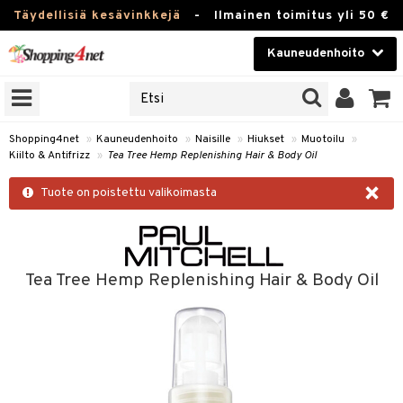
Täydellisiä kesävinkkejä
-
Ilmainen toimitus yli 50 €
Kauneudenhoito
ERKKEJÄ
Kauneudenhoito
M BRANDS
T
Piilolinssit
Shopping4net
»
Kauneudenhoito
»
Naisille
»
Hiukset
»
Muotoilu
»
Kiilto & Antifrizz
»
Tea Tree Hemp Replenishing Hair & Body Oil
JAT
Luontaistuotteet
×
UOTTEITA
Tuote on poistettu valikoimasta
Apteekki
Fitness
t
Koti & Sisustus
Tea Tree Hemp Replenishing Hair & Body Oil
t Set
Lelut, Lapsi & Vauva
jat / Kammat
Tuotemerkkejä
skuurit
Kampanjat
stenlähtö