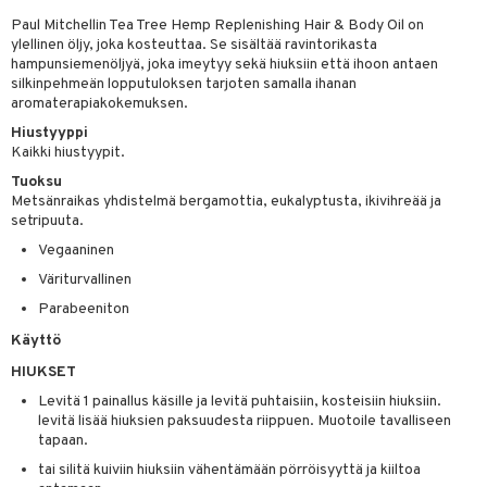
mpoot
Paul Mitchellin Tea Tree Hemp Replenishing Hair & Body Oil on
ylellinen öljy, joka kosteuttaa. Se sisältää ravintorikasta
ohoitoa
hampunsiemenöljyä, joka imeytyy sekä hiuksiin että ihoon antaen
silkinpehmeän lopputuloksen tarjoten samalla ihanan
ito
aromaterapiakokemuksen.
Hiustyyppi
inkotuotteet
Kaikki hiustyypit.
koistuotteet
lakorut
iikka
Tuoksu
Metsänraikas yhdistelmä bergamottia, eukalyptusta, ikivihreää ja
eruskettavat tuotteet
vakorut
t Set
mit
setripuuta.
vojen poisto
nekorut
ulet
Vegaaninen
 de cologne
onhoito
Väriturvallinen
vojen hoito
muksia
likiilto
o
 de parfum
i & Lapset
Parabeeniton
vovesi
vovoiteet
lipuna
nzer & Highlighter
nnet
 de toilette
inkotuotteet
t
Käyttö
distus
kkä iho
metiikkalaukkuja
lirasva
kkivoide
okynnet
t tarvikkeet
japakkaukset
dorantit
stenlähtö
sasto
ito
iikkalaukkuja
HIUKSET
mämeikinpoisto
va iho
rinta
auskynä
tevoide
sien hoito
kkaus
mät
ksukynttilät &
koistuotteet
Levitä 1 painallus käsille ja levitä puhtaisiin, kosteisiin hiuksiin.
sväri
inkotuotteet
sit
mit
otteita
onetuoksut
levitä lisää hiuksien paksuudesta riippuen. Muotoile tavalliseen
maali iho
japakkaukset
kipuna
silakanpoisto
ut
liner / Kajaali
t Set
toaineet
koistuotteet
tapaan.
er shave balm
ko
onhoito
talosuihke
tai silitä kuiviin hiuksiin vähentämään pörröisyyttä ja kiiltoa
vainen iho
amiot
mer
silakat
setit
oripset
eruskettavat tuotteet
toilu
eruskettavat tuotteet
er shave lotion
inkotuotteet