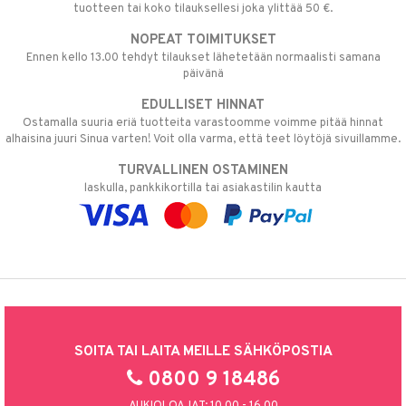
tuotteen tai koko tilauksellesi joka ylittää 50 €.
NOPEAT TOIMITUKSET
Ennen kello 13.00 tehdyt tilaukset lähetetään normaalisti samana
päivänä
EDULLISET HINNAT
Ostamalla suuria eriä tuotteita varastoomme voimme pitää hinnat
alhaisina juuri Sinua varten! Voit olla varma, että teet löytöjä sivuillamme.
TURVALLINEN OSTAMINEN
laskulla, pankkikortilla tai asiakastilin kautta
SOITA TAI LAITA MEILLE SÄHKÖPOSTIA
0800 9 18486
AUKIOLOAJAT: 10.00 - 16.00