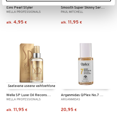
Eimi Pearl Styler
Smooth Super Skinny Serum - Humidity Resistant
WELLA PROFESSIONALS
PAUL MITCHELL
4,95
11,95
alk.
€
alk.
€
Saatavana useana vaihtoehtona
Wella SP Luxe Oil Reconstructive Elixir
Arganmidas QPlex No.7 Bond Repair Oil
WELLA PROFESSIONALS
ARGANMIDAS
11,95
20,95
alk.
€
€