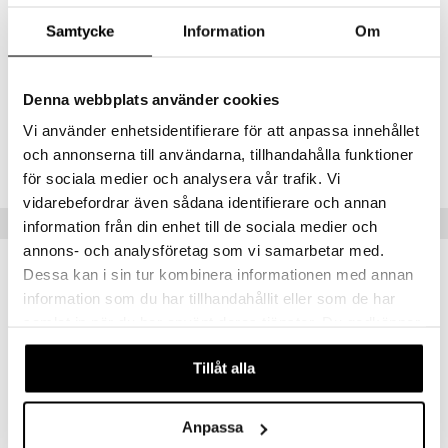
teutus & Soujaus
(Grape) Seed Oil, Melaleuca Alternifolia (Tea Tree) Leaf Oil,
tevoide
Samtycke
Information
Om
ranajo & Ihonpuhdistus
Tocopherol, Glycine Soja (Soybean) Oil, Parfum (Fragrance), Benzyl
Salicylate, Limonene. [G01]
justusvoide
Denna webbplats använder cookies
kipuna
Vi använder enhetsidentifierare för att anpassa innehållet
Tuotenumero
teri
och annonserna till användarna, tillhandahålla funktioner
CPL31-P6-50-XX-XX
siväri
för sociala medier och analysera vår trafik. Vi
mänrajauskynät
vidarebefordrar även sådana identifierare och annan
Suositut tuotteet
information från din enhet till de sociala medier och
annons- och analysföretag som vi samarbetar med.
Dessa kan i sin tur kombinera informationen med annan
information som du har tillhandahållit eller som de har
samlat in när du har använt deras tjänster. Du godkänner
våra cookies vid fortsatt användande av vår webbplats.
Tillåt alla
Anpassa
Saatavana useana vaihtoehtona
Saatavana useana vaihtoehtona