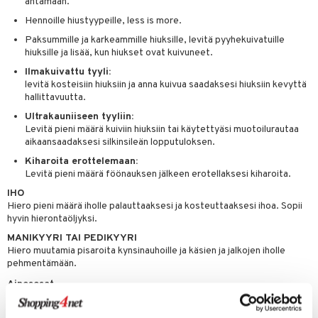
antamaan.
rumit
teri
vikkeet
makarvat
kojen hoito
kölaitteet
vovoiteet
 de cologne
dorantit
linssit
Hennoille hiustyypeille, less is more.
mänympärysvoiteet
ytetty Päivävoide
mivärit
Paksummille ja karkeammille hiuksille, levitä pyyhekuivatuille
vojen poisto
mpoot
metiikkalaukkuja
 de toilette
koistuotteet
UE
hiuksille ja lisää, kun hiukset ovat kuivuneet.
sienhoito
ien hoito
vikkeita
rinta
japakkaukset
eruskettavat tuotteet
e
Ilmakuivattu tyyli:
spalvelu
levitä kosteisiin hiuksiin ja anna kuivua saadaksesi hiuksiin kevyttä
siväri
rinta
japakkaus
vojen poisto
 10
 System
hallittavuutta.
ksiä & vastauksia
pytuotteita
amiot
ien hoito
Ultrakauniiseen tyyliin:
he 1: Puhdistus
ito
Levitä pieni määrä kuiviin hiuksiin tai käytettyäsi muotoilurautaa
tuotetta
hkugeelit & saippuat
ranajotuotteet
hkugeelit & saippuat
aikaansaadaksesi silkinsileän lopputuloksen.
he 2: Kirkastus
ien- ja Vartalonhoito
 verkkokaupasta
Kiharoita erottelemaan:
taloöljyt
ta & Viikset
talovoiteet
he 3: Kosteutus
teudenhoito
likiilto
t
Levitä pieni määrä föönauksen jälkeen erotellaksesi kiharoita.
talovoiteet
distaminen
rinta ja naamiot
IHO
lipuna
matics Elixir
o
Hiero pieni määrä iholle palauttaaksesi ja kosteuttaaksesi ihoa. Sopii
rumit
distus
ltenrajausväri
yx
hyvin hierontaöljyksi.
inkosuoja
mänympärysvoiteet
MANIKYYRI TAI PEDIKYYRI
rumit
makarvat
nique Happy
aihetta Miehille
Hiero muutamia pisaroita kynsinauhoille ja käsien ja jalkojen iholle
pehmentämään.
mien/Huulten Hoito
miväri
nique Happy For Men
nhoito
Ainesosat
kkisiveltmit
kastus
Cyclopentasiloxane, Isododecane, Cannabis Sativa Seed Oil,
kkivoide
Dimethiconol, Carthamus Tinctorius (Safflower) Seed Oil, Vitis Vinifera