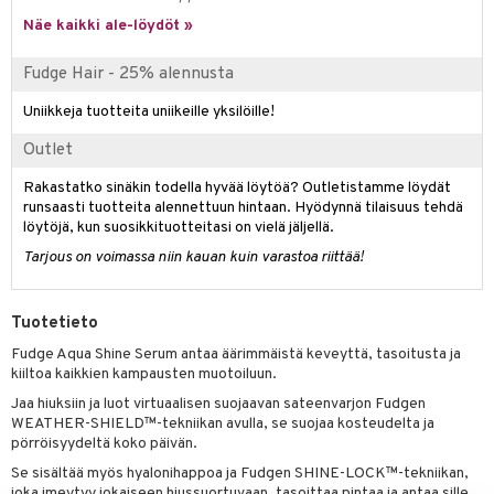
rumit
teri
vikkeet
makarvat
kojen hoito
Näe kaikki ale-löydöt »
kölaitteet
vovoiteet
 de cologne
dorantit
linssit
mänympärysvoiteet
ytetty Päivävoide
mivärit
vojen poisto
mpoot
metiikkalaukkuja
 de toilette
koistuotteet
UE
Fudge Hair - 25% alennusta
sienhoito
ien hoito
vikkeita
rinta
japakkaukset
eruskettavat tuotteet
e
Uniikkeja tuotteita uniikeille yksilöille!
spalvelu
siväri
rinta
japakkaus
vojen poisto
 10
Outlet
 System
ksiä & vastauksia
pytuotteita
amiot
ien hoito
he 1: Puhdistus
ito
Rakastatko sinäkin todella hyvää löytöä? Outletistamme löydät
tuotetta
runsaasti tuotteita alennettuun hintaan. Hyödynnä tilaisuus tehdä
hkugeelit & saippuat
ranajotuotteet
hkugeelit & saippuat
he 2: Kirkastus
ien- ja Vartalonhoito
löytöjä, kun suosikkituotteitasi on vielä jäljellä.
 verkkokaupasta
taloöljyt
ta & Viikset
talovoiteet
Tarjous on voimassa niin kauan kuin varastoa riittää!
he 3: Kosteutus
teudenhoito
likiilto
t
talovoiteet
distaminen
rinta ja naamiot
lipuna
matics Elixir
o
Tuotetieto
rumit
distus
ltenrajausväri
yx
inkosuoja
Fudge Aqua Shine Serum antaa äärimmäistä keveyttä, tasoitusta ja
mänympärysvoiteet
kiiltoa kaikkien kampausten muotoiluun.
rumit
makarvat
nique Happy
aihetta Miehille
Jaa hiuksiin ja luot virtuaalisen suojaavan sateenvarjon Fudgen
mien/Huulten Hoito
miväri
nique Happy For Men
nhoito
WEATHER-SHIELD™-tekniikan avulla, se suojaa kosteudelta ja
pörröisyydeltä koko päivän.
kkisiveltmit
kastus
Se sisältää myös hyalonihappoa ja Fudgen SHINE-LOCK™-tekniikan,
kkivoide
joka imeytyy jokaiseen hiussuortuvaan, tasoittaa pintaa ja antaa sille