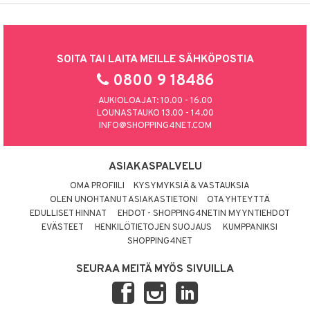
SOITA TAI LAITA MEILLE SÄHKÖPOSTIA
0800 9 18486
AUKIOLOAJAT: 10.00 - 16.00
LOUNASTAUKO 13.00 - 14.00
INFO@SHOPPING4NET.COM
ASIAKASPALVELU
OMA PROFIILI
KYSYMYKSIÄ & VASTAUKSIA
OLEN UNOHTANUT ASIAKASTIETONI
OTA YHTEYTTÄ
EDULLISET HINNAT
EHDOT - SHOPPING4NETIN MYYNTIEHDOT
EVÄSTEET
HENKILÖTIETOJEN SUOJAUS
KUMPPANIKSI
SHOPPING4NET
SEURAA MEITÄ MYÖS SIVUILLA