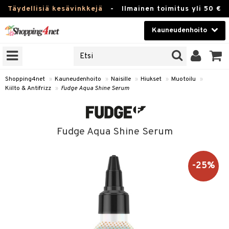
Täydellisiä kesävinkkejä
-
Ilmainen toimitus yli 50 €
Kauneudenhoito
ERKKEJÄ
Kauneudenhoito
M BRANDS
T
Piilolinssit
Shopping4net
»
Kauneudenhoito
»
Naisille
»
Hiukset
»
Muotoilu
»
Kiilto & Antifrizz
»
Fudge Aqua Shine Serum
JAT
Luontaistuotteet
UOTTEITA
Apteekki
Fudge Aqua Shine Serum
Fitness
t
Koti & Sisustus
-25%
t Set
Lelut, Lapsi & Vauva
jat / Kammat
Tuotemerkkejä
skuurit
Kampanjat
stenlähtö