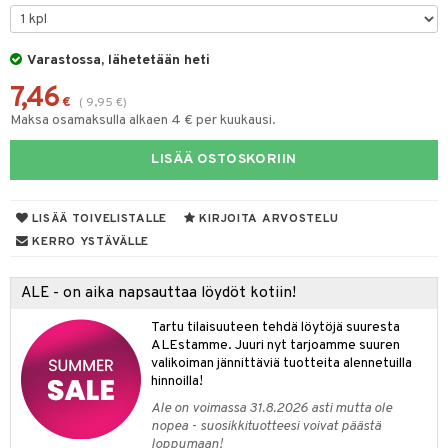
mpoot
ohoitoa
Varastossa, lähetetään heti
7,46
ito
€
(
9,95
€
)
Maksa osamaksulla alkaen 4 € per kuukausi.
inkotuotteet
LISÄÄ OSTOSKORIIN
koistuotteet
lakorut
iikka
eruskettavat tuotteet
vakorut
t Set
mit
LISÄÄ TOIVELISTALLE
KIRJOITA ARVOSTELU
vojen poisto
nekorut
ulet
 de cologne
onhoito
KERRO YSTÄVÄLLE
vojen hoito
muksia
likiilto
o
 de parfum
i & Lapset
ALE - on aika napsauttaa löydöt kotiin!
vovesi
vovoiteet
lipuna
nzer & Highlighter
nnet
 de toilette
inkotuotteet
t
Tartu tilaisuuteen tehdä löytöjä suuresta
distus
kkä iho
metiikkalaukkuja
lirasva
kkivoide
okynnet
t tarvikkeet
japakkaukset
dorantit
stenlähtö
sasto
ito
iikkalaukkuja
ALEstamme. Juuri nyt tarjoamme suuren
valikoiman jännittäviä tuotteita alennetuilla
mämeikinpoisto
va iho
rinta
auskynä
tevoide
sien hoito
kkaus
mät
ksukynttilät &
koistuotteet
sväri
inkotuotteet
sit
mit
otteita
hinnoilla!
onetuoksut
maali iho
japakkaukset
kipuna
silakanpoisto
ut
liner / Kajaali
t Set
toaineet
koistuotteet
er shave balm
ko
onhoito
Ale on voimassa 31.8.2026 asti mutta ole
talosuihke
nopea - suosikkituotteesi voivat päästä
vainen iho
amiot
mer
silakat
setit
oripset
eruskettavat tuotteet
toilu
eruskettavat tuotteet
er shave lotion
inkotuotteet
loppumaan!