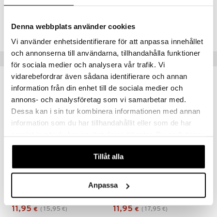
Tuotenumero
Denna webbplats använder cookies
CLW26-4X-200-XX-XX
Vi använder enhetsidentifierare för att anpassa innehållet
och annonserna till användarna, tillhandahålla funktioner
Suositut tuotteet
för sociala medier och analysera vår trafik. Vi
vidarebefordrar även sådana identifierare och annan
-25%
-33%
information från din enhet till de sociala medier och
annons- och analysföretag som vi samarbetar med.
Dessa kan i sin tur kombinera informationen med annan
information som du har tillhandahållit eller som de har
samlat in när du har använt deras tjänster. Du godkänner
våra cookies vid fortsatt användande av vår webbplats.
Tillåt alla
INVIGO SUN After Sun Express Conditioner
INVIGO Nutri Enrich Conditioner - Deep Nourishing
Anpassa
WELLA PROFESSIONALS
WELLA PROFESSIONALS
11,95
11,95
15,95
17,95
€
(
€
)
€
(
€
)