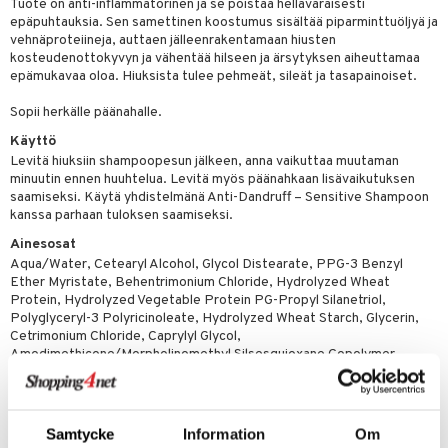
Tuote on anti-inflammatorinen ja se poistaa hellävaraisesti
 verkkokaupasta
taloöljyt
epäpuhtauksia. Sen samettinen koostumus sisältää piparminttuöljyä ja
ta & Viikset
talovoiteet
he 3: Kosteutus
teudenhoito
likiilto
t
vehnäproteiineja, auttaen jälleenrakentamaan hiusten
talovoiteet
kosteudenottokyvyn ja vähentää hilseen ja ärsytyksen aiheuttamaa
distaminen
rinta ja naamiot
lipuna
matics Elixir
o
epämukavaa oloa. Hiuksista tulee pehmeät, sileät ja tasapainoiset.
rumit
distus
ltenrajausväri
yx
inkosuoja
Sopii herkälle päänahalle.
mänympärysvoiteet
rumit
makarvat
nique Happy
aihetta Miehille
Käyttö
Levitä hiuksiin shampoopesun jälkeen, anna vaikuttaa muutaman
mien/Huulten Hoito
miväri
nique Happy For Men
nhoito
minuutin ennen huuhtelua. Levitä myös päänahkaan lisävaikutuksen
saamiseksi. Käytä yhdistelmänä Anti-Dandruff – Sensitive Shampoon
kkisiveltmit
kastus
kanssa parhaan tuloksen saamiseksi.
kkivoide
teutus & Soujaus
Ainesosat
Aqua/Water, Cetearyl Alcohol, Glycol Distearate, PPG-3 Benzyl
tevoide
ranajo & Ihonpuhdistus
Ether Myristate, Behentrimonium Chloride, Hydrolyzed Wheat
Protein, Hydrolyzed Vegetable Protein PG-Propyl Silanetriol,
justusvoide
Polyglyceryl-3 Polyricinoleate, Hydrolyzed Wheat Starch, Glycerin,
Cetrimonium Chloride, Caprylyl Glycol,
kipuna
Amodimethicone/Morpholinomethyl Silsesquioxane Copolymer,
Piroctone Olamine, Lactic Acid, Trideceth-5, Potassium Sorbate,
teri
Pentaerythrityl Tetra-di-t-butyl Hydroxyhydrocinnamate, Disodium
EDTA, Mentha Piperita (Peppermint) Oil, Phenoxyethanol,
siväri
Parfum/Fragrance.
Samtycke
Information
Om
mänrajauskynät