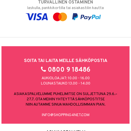
TURVALLINEN OSTAMINEN
laskulla, pankkikortilla tai asiakastilin kautta
SOITA TAI LAITA MEILLE SÄHKÖPOSTIA
0800 9 18486
AUKIOLOAJAT: 10.00 - 16.00
LOUNASTAUKO 13.00 - 14.00
ASIAKASPALVELUMME PUHELIMITSE ON SULJETTUNA 29.6.–
27.7. OTA MEIHIN YHTEYTTÄ SÄHKÖPOSTITSE
NIIN AUTAMME SINUA MAHDOLLISIMMAN PIAN.
INFO@SHOPPING4NET.COM