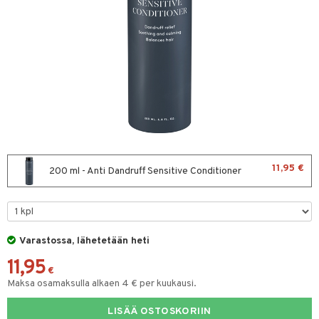
sväri
toaineet
isteita
ivashamppoo
ve-in hoitoaine
toilu
ssuihkeet
kölaitteet
11,95 €
200 ml - Anti Dandruff Sensitive Conditioner
arat
mpoot
lto & Antifrizz
ohoitoa
pösuojat
ito
Varastossa, lähetetään heti
heuttavat tuotteet
inkotuotteet
11,95
€
Maksa osamaksulla alkaen 4 € per kuukausi.
a & Geeli
koistuotteet
lakorut
iikka
eruskettavat tuotteet
vakorut
LISÄÄ OSTOSKORIIN
t Set
mit