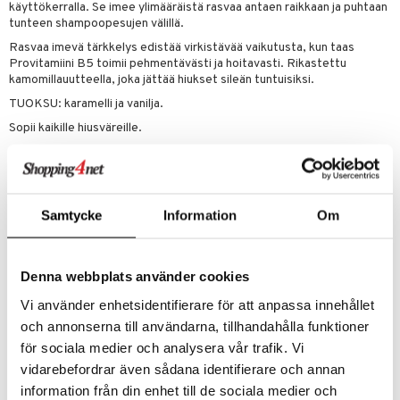
käyttökerralla. Se imee ylimääräistä rasvaa antaen raikkaan ja puhtaan
 verkkokaupasta
taloöljyt
ta & Viikset
tunteen shampoopesujen välillä.
talovoiteet
he 3: Kosteutus
teudenhoito
likiilto
t
Rasvaa imevä tärkkelys edistää virkistävää vaikutusta, kun taas
talovoiteet
distaminen
rinta ja naamiot
lipuna
matics Elixir
o
Provitamiini B5 toimii pehmentävästi ja hoitavasti. Rikastettu
kamomillauutteella, joka jättää hiukset sileän tuntuisiksi.
rumit
distus
ltenrajausväri
yx
inkosuoja
TUOKSU: karamelli ja vanilja.
mänympärysvoiteet
rumit
makarvat
nique Happy
aihetta Miehille
Sopii kaikille hiusväreille.
mien/Huulten Hoito
miväri
nique Happy For Men
nhoito
Käyttö
kkisiveltmit
kastus
Ravista kunnolla ennen käyttöä.
kkivoide
teutus & Soujaus
Samtycke
Information
Om
Pidä suutin noin 30 cm etäisyydellä hiuksista ja suihkuta hiusten
tevoide
tyveen.
ranajo & Ihonpuhdistus
Harjaa läpi tai hiero käsillä muotoillaksesi hiukset.
justusvoide
Denna webbplats använder cookies
Vi använder enhetsidentifierare för att anpassa innehållet
kipuna
Ainesosat
och annonserna till användarna, tillhandahålla funktioner
teri
Butane, Isobutane, Alcohol Denat., Propane, Oryza Sativa (Rice)
för sociala medier och analysera vår trafik. Vi
Starch, Anthemis Nobilis Flower Extract, Aqua, Panthenol, Silica,
siväri
vidarebefordrar även sådana identifierare och annan
Isopropyl Myristate, Cetrimonium Chloride, Phenoxyethanol, Citric
information från din enhet till de sociala medier och
Acid, Parfum, Coumarin.
mänrajauskynät