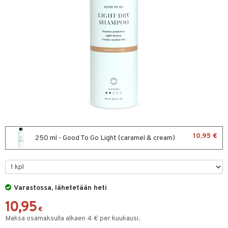
sväri
toaineet
isteita
ivashamppoo
ve-in hoitoaine
toilu
ssuihkeet
kölaitteet
arat
mpoot
10,95 €
250 ml - Good To Go Light (caramel & cream)
lto & Antifrizz
ohoitoa
pösuojat
ito
heuttavat tuotteet
inkotuotteet
Varastossa, lähetetään heti
10,95
a & Geeli
koistuotteet
lakorut
iikka
€
Maksa osamaksulla alkaen 4 € per kuukausi.
eruskettavat tuotteet
vakorut
t Set
mit