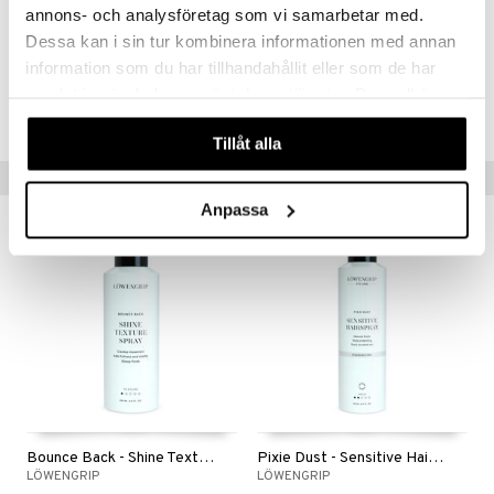
annons- och analysföretag som vi samarbetar med.
Dessa kan i sin tur kombinera informationen med annan
information som du har tillhandahållit eller som de har
Tuotenumero
samlat in när du har använt deras tjänster. Du godkänner
CLW73-4X-250-XX-XX
våra cookies vid fortsatt användande av vår webbplats.
Tillåt alla
Vinkkejä sinulle
Anpassa
Bounce Back - Shine Texture Spray
Pixie Dust - Sensitive Hairspray
LÖWENGRIP
LÖWENGRIP