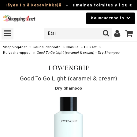
Täydellisiä kesävinkkejä
-
Ilmainen toimitus yli 50 €
Kauneudenhoito
ERKKEJÄ
Kauneudenhoito
M BRANDS
T
Piilolinssit
Shopping4net
»
Kauneudenhoito
»
Naisille
»
Hiukset
»
Kuivashamppoo
»
Good To Go Light (caramel & cream) - Dry Shampoo
JAT
Luontaistuotteet
UOTTEITA
Apteekki
Good To Go Light (caramel & cream)
Fitness
Dry Shampoo
t
Koti & Sisustus
t Set
Lelut, Lapsi & Vauva
jat / Kammat
Tuotemerkkejä
skuurit
Kampanjat
stenlähtö