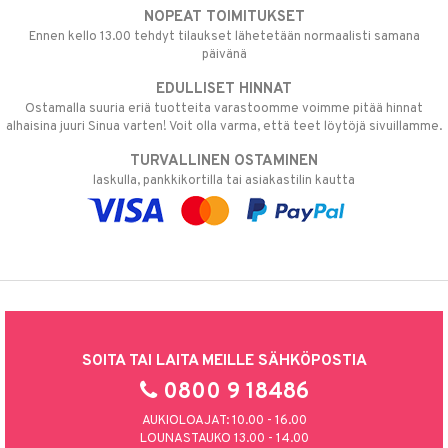
NOPEAT TOIMITUKSET
Ennen kello 13.00 tehdyt tilaukset lähetetään normaalisti samana
päivänä
EDULLISET HINNAT
Ostamalla suuria eriä tuotteita varastoomme voimme pitää hinnat
alhaisina juuri Sinua varten! Voit olla varma, että teet löytöjä sivuillamme.
TURVALLINEN OSTAMINEN
laskulla, pankkikortilla tai asiakastilin kautta
SOITA TAI LAITA MEILLE SÄHKÖPOSTIA
0800 9 18486
AUKIOLOAJAT: 10.00 - 16.00
LOUNASTAUKO 13.00 - 14.00