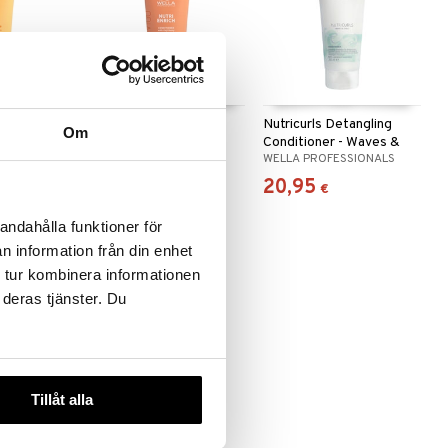
fter Sun
INVIGO Nutri Enrich
Nutricurls Detangling
Om
tioner
Conditioner - Deep
Conditioner - Waves &
SIONALS
WELLA PROFESSIONALS
WELLA PROFESSIONALS
Nourishing
Curls
11,95
20,95
,95
€
)
(
17,95
€
)
€
€
andahålla funktioner för
n information från din enhet
 tur kombinera informationen
 deras tjänster. Du
Tillåt alla
lver