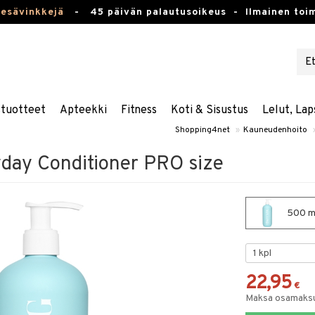
kesävinkkejä
-
45 päivän palautusoikeus -
Ilmainen toim
stuotteet
Apteekki
Fitness
Koti & Sisustus
Lelut, Lap
Shopping4net
»
Kauneudenhoito
day Conditioner PRO size
500 ml
22,95
€
Maksa osamaksul