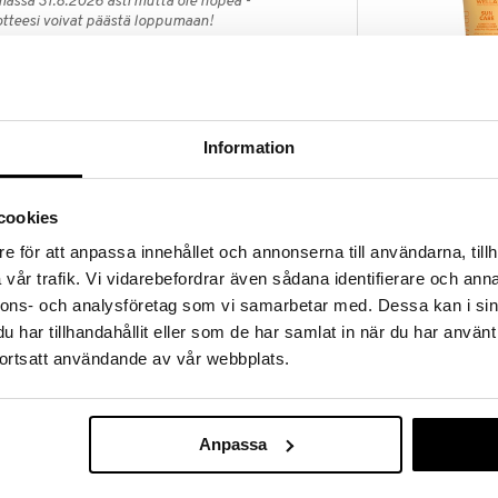
massa 31.8.2026 asti mutta ole nopea -
otteesi voivat päästä loppumaan!
i ale-löydöt »
INVIGO SUN A
Information
O size on kevyt ja raikas hoitoaine isossa pullossa
Express Condi
styypeille. Se on erityisesti kehitetty sinulle, joka
WELLA PROFES
o hiuksille ja hiuspohjalle sekä pehmentää
11,95
(
15
€
cookies
e för att anpassa innehållet och annonserna till användarna, tillh
vår trafik. Vi vidarebefordrar även sådana identifierare och anna
hiuksiin. Anna vaikuttaa 1 minuutin ajan ja huuhtele
nnons- och analysföretag som vi samarbetar med. Dessa kan i sin
ää IDA WARG Everyday Shampoo -pesun jälkeen parhaan
har tillhandahållit eller som de har samlat in när du har använt
ortsatt användande av vår webbplats.
enzyl Ether Myristate, Behentrimonium Chloride,
Anpassa
Stearamidopropyl Dimethylamine, Aloe Barbadensis
Antonio Axu Si
Seed Oil, Cetrimonium Chloride, Pentaerythrityl
Conditioner