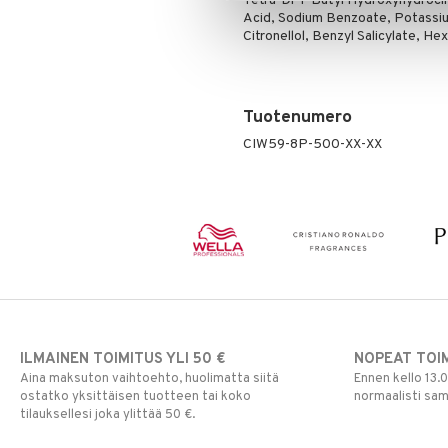
Tetra-Di-T-Butyl Hydroxyhydrocin
Puuteri
Acid, Sodium Benzoate, Potassiu
Ripsiväri
Citronellol, Benzyl Salicylate, He
Silmänrajauskynät
Tuotenumero
CIW59-8P-500-XX-XX
ILMAINEN TOIMITUS YLI 50 €
NOPEAT TOI
Aina maksuton vaihtoehto, huolimatta siitä
Ennen kello 13.
ostatko yksittäisen tuotteen tai koko
normaalisti sa
tilauksellesi joka ylittää 50 €.