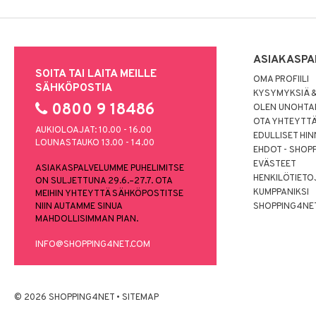
ASIAKASPA
SOITA TAI LAITA MEILLE
OMA PROFIILI
SÄHKÖPOSTIA
KYSYMYKSIÄ &
0800 9 18486
OLEN UNOHTAN
OTA YHTEYTT
AUKIOLOAJAT: 10.00 - 16.00
EDULLISET HI
LOUNASTAUKO 13.00 - 14.00
EHDOT - SHOP
EVÄSTEET
ASIAKASPALVELUMME PUHELIMITSE
HENKILÖTIETO
ON SULJETTUNA 29.6.–27.7. OTA
KUMPPANIKSI
MEIHIN YHTEYTTÄ SÄHKÖPOSTITSE
NIIN AUTAMME SINUA
SHOPPING4NE
MAHDOLLISIMMAN PIAN.
INFO@SHOPPING4NET.COM
© 2026 SHOPPING4NET
•
SITEMAP