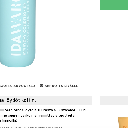
RJOITA ARVOSTELU
KERRO YSTÄVÄLLE
a löydöt kotiin!
isuuteen tehdä löytöjä suuresta ALEstamme. Juuri
mme suuren valikoiman jännittäviä tuotteita
a hinnoilla!