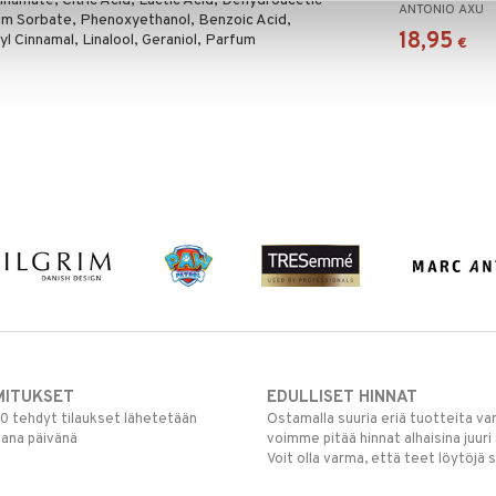
namate, Citric Acid, Lactic Acid, Dehydroacetic
ANTONIO AXU
m Sorbate, Phenoxyethanol, Benzoic Acid,
18,95
xyl Cinnamal, Linalool, Geraniol, Parfum
€
MITUKSET
EDULLISET HINNAT
00 tehdyt tilaukset lähetetään
Ostamalla suuria eriä tuotteita 
mana päivänä
voimme pitää hinnat alhaisina juuri
Voit olla varma, että teet löytöjä 