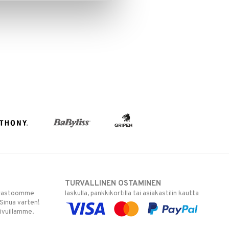
TURVALLINEN OSTAMINEN
varastoomme
laskulla, pankkikortilla tai asiakastilin kautta
 Sinua varten!
sivuillamme.