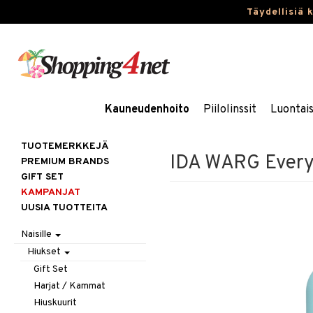
Täydellisiä 
Kauneudenhoito
Piilolinssit
Luontai
TUOTEMERKKEJÄ
IDA WARG Every
PREMIUM BRANDS
GIFT SET
KAMPANJAT
UUSIA TUOTTEITA
Naisille
Hiukset
Gift Set
Harjat / Kammat
Hiuskuurit