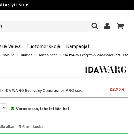
itus yli 50 €
si & Vauva
Tuotemerkkejä
Kampanjat
»
Naisille
»
Hiukset
»
Hoitoaineet
»
IDA WARG Everyday Conditioner PRO size
22,95 €
 - IDA WARG Everyday Conditioner PRO size
Varastossa, lähetetään heti
la alkaen 5 € per kuukausi.