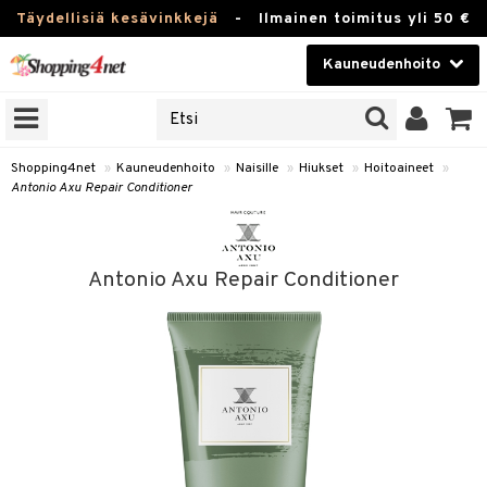
Täydellisiä kesävinkkejä
-
Ilmainen toimitus yli 50 €
Kauneudenhoito
ERKKEJÄ
Kauneudenhoito
M BRANDS
T
Piilolinssit
Shopping4net
»
Kauneudenhoito
»
Naisille
»
Hiukset
»
Hoitoaineet
»
Antonio Axu Repair Conditioner
JAT
Luontaistuotteet
UOTTEITA
Apteekki
Antonio Axu Repair Conditioner
Fitness
t
Koti & Sisustus
t Set
Lelut, Lapsi & Vauva
jat / Kammat
Tuotemerkkejä
skuurit
Kampanjat
stenlähtö