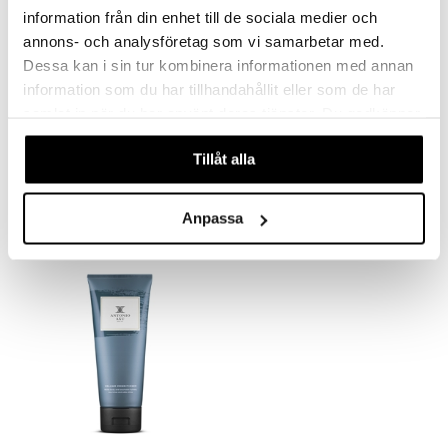
information från din enhet till de sociala medier och
annons- och analysföretag som vi samarbetar med.
Dessa kan i sin tur kombinera informationen med annan
information som du har tillhandahållit eller som de har
samlat in när du har använt deras tjänster. Du godkänner
våra cookies vid fortsatt användande av vår webbplats.
Antonio Axu Hydrate Conditioner
Antonio Axu Repair Shampoo
ANTONIO AXU
ANTONIO AXU
Tillåt alla
12,95
12,95
€
€
Anpassa