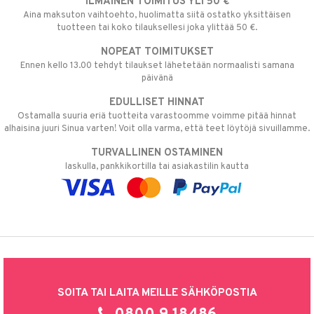
ILMAINEN TOIMITUS YLI 50 €
Aina maksuton vaihtoehto, huolimatta siitä ostatko yksittäisen
tuotteen tai koko tilauksellesi joka ylittää 50 €.
NOPEAT TOIMITUKSET
Ennen kello 13.00 tehdyt tilaukset lähetetään normaalisti samana
päivänä
EDULLISET HINNAT
Ostamalla suuria eriä tuotteita varastoomme voimme pitää hinnat
alhaisina juuri Sinua varten! Voit olla varma, että teet löytöjä sivuillamme.
TURVALLINEN OSTAMINEN
laskulla, pankkikortilla tai asiakastilin kautta
SOITA TAI LAITA MEILLE SÄHKÖPOSTIA