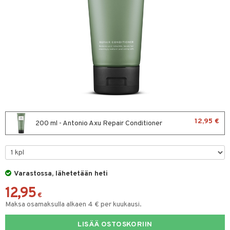
sväri
toaineet
isteita
ivashamppoo
ve-in hoitoaine
toilu
ssuihkeet
kölaitteet
12,95 €
200 ml - Antonio Axu Repair Conditioner
arat
mpoot
lto & Antifrizz
ohoitoa
pösuojat
ito
Varastossa, lähetetään heti
heuttavat tuotteet
inkotuotteet
12,95
€
Maksa osamaksulla alkaen 4 € per kuukausi.
a & Geeli
koistuotteet
lakorut
iikka
eruskettavat tuotteet
vakorut
LISÄÄ OSTOSKORIIN
t Set
mit