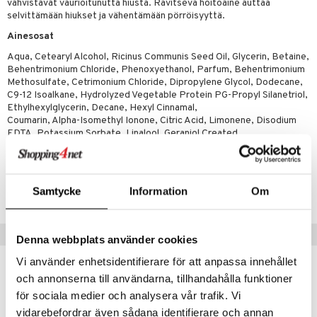
vahvistavat vaurioitunutta hiusta. Ravitseva hoitoaine auttaa
 verkkokaupasta
taloöljyt
selvittämään hiukset ja vähentämään pörröisyyttä.
ta & Viikset
talovoiteet
he 3: Kosteutus
teudenhoito
likiilto
t
Ainesosat
talovoiteet
distaminen
rinta ja naamiot
lipuna
matics Elixir
o
Aqua, Cetearyl Alcohol, Ricinus Communis Seed Oil, Glycerin, Betaine,
rumit
Behentrimonium Chloride, Phenoxyethanol, Parfum, Behentrimonium
distus
ltenrajausväri
yx
inkosuoja
Methosulfate, Cetrimonium Chloride, Dipropylene Glycol, Dodecane,
mänympärysvoiteet
C9-12 Isoalkane, Hydrolyzed Vegetable Protein PG-Propyl Silanetriol,
rumit
makarvat
nique Happy
aihetta Miehille
Ethylhexylglycerin, Decane, Hexyl Cinnamal,
mien/Huulten Hoito
miväri
Coumarin, Alpha-Isomethyl Ionone, Citric Acid, Limonene, Disodium
nique Happy For Men
nhoito
EDTA, Potassium Sorbate, Linalool, Geraniol Created
kkisiveltmit
kastus
kkivoide
Tuotenumero
teutus & Soujaus
CAA47-D9-200-XX-XX
Samtycke
Information
Om
tevoide
ranajo & Ihonpuhdistus
justusvoide
Vinkkejä sinulle
Denna webbplats använder cookies
kipuna
Vi använder enhetsidentifierare för att anpassa innehållet
teri
och annonserna till användarna, tillhandahålla funktioner
siväri
för sociala medier och analysera vår trafik. Vi
vidarebefordrar även sådana identifierare och annan
mänrajauskynät