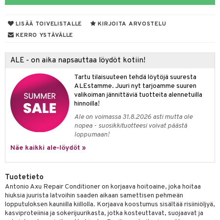
vojen poisto
nekorut
ulet
 de cologne
onhoito
LISÄÄ TOIVELISTALLE
KIRJOITA ARVOSTELU
vojen hoito
muksia
likiilto
o
 de parfum
i & Lapset
KERRO YSTÄVÄLLE
vovesi
vovoiteet
lipuna
nzer & Highlighter
nnet
 de toilette
inkotuotteet
t
ALE - on aika napsauttaa löydöt kotiin!
distus
kkä iho
metiikkalaukkuja
lirasva
kkivoide
okynnet
t tarvikkeet
japakkaukset
dorantit
stenlähtö
sasto
ito
iikkalaukkuja
Tartu tilaisuuteen tehdä löytöjä suuresta
mämeikinpoisto
va iho
rinta
auskynä
tevoide
sien hoito
kkaus
mät
ksukynttilät &
koistuotteet
sväri
inkotuotteet
sit
mit
otteita
ALEstamme. Juuri nyt tarjoamme suuren
onetuoksut
maali iho
japakkaukset
valikoiman jännittäviä tuotteita alennetuilla
kipuna
silakanpoisto
ut
liner / Kajaali
t Set
toaineet
koistuotteet
er shave balm
ko
onhoito
hinnoilla!
talosuihke
vainen iho
amiot
mer
silakat
setit
oripset
eruskettavat tuotteet
toilu
eruskettavat tuotteet
er shave lotion
inkotuotteet
Ale on voimassa 31.8.2026 asti mutta ole
nopea - suosikkituotteesi voivat päästä
rumit
teri
vikkeet
makarvat
kojen hoito
kölaitteet
vovoiteet
 de cologne
dorantit
linssit
loppumaan!
mänympärysvoiteet
ytetty Päivävoide
mivärit
vojen poisto
mpoot
Näe kaikki ale-löydöt »
metiikkalaukkuja
 de toilette
koistuotteet
UE
sienhoito
ien hoito
vikkeita
rinta
japakkaukset
eruskettavat tuotteet
e
spalvelu
Tuotetieto
siväri
rinta
japakkaus
vojen poisto
 10
 System
Antonio Axu Repair Conditioner on korjaava hoitoaine, joka hoitaa
ksiä & vastauksia
hiuksia juurista latvoihin saaden aikaan samettisen pehmeän
pytuotteita
amiot
ien hoito
he 1: Puhdistus
ito
lopputuloksen kauniilla kiillolla. Korjaava koostumus sisältää risiiniöljyä,
tuotetta
kasviproteiinia ja sokerijuurikasta, jotka kosteuttavat, suojaavat ja
hkugeelit & saippuat
ranajotuotteet
hkugeelit & saippuat
he 2: Kirkastus
ien- ja Vartalonhoito