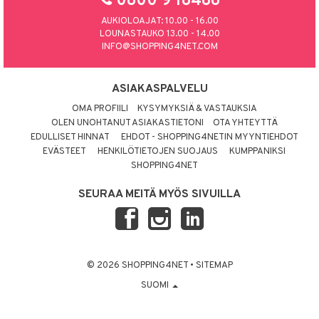
0800 9 18486
AUKIOLOAJAT: 10.00 - 16.00
LOUNASTAUKO 13.00 - 14.00
INFO@SHOPPING4NET.COM
ASIAKASPALVELU
OMA PROFIILI
KYSYMYKSIÄ & VASTAUKSIA
OLEN UNOHTANUT ASIAKASTIETONI
OTA YHTEYTTÄ
EDULLISET HINNAT
EHDOT - SHOPPING4NETIN MYYNTIEHDOT
EVÄSTEET
HENKILÖTIETOJEN SUOJAUS
KUMPPANIKSI
SHOPPING4NET
SEURAA MEITÄ MYÖS SIVUILLA
© 2026 SHOPPING4NET
•
SITEMAP
SUOMI